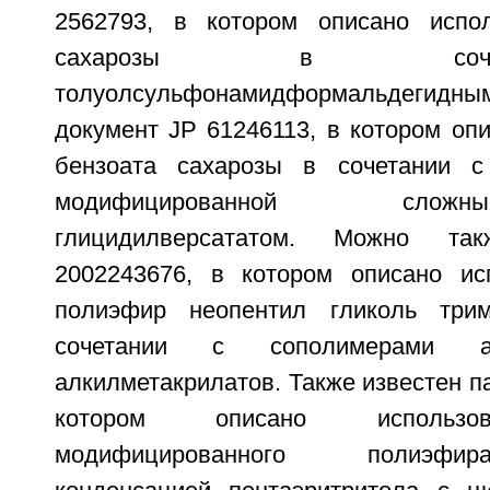
2562793, в котором описано испол
сахарозы в соч
толуолсульфонамидформальдегидн
документ JP 61246113, в котором оп
бензоата сахарозы в сочетании с
модифицированной сло
глицидилверсататом. Можно т
2002243676, в котором описано ис
полиэфир неопентил гликоль три
сочетании с сополимерами а
алкилметакрилатов. Также известен па
котором описано использо
модифицированного полиэфир