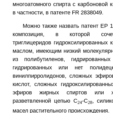
многоатомного спирта с карбоновой к
в частности, в патенте FR 2838049.
Можно также назвать патент ЕР 1
композиция, в которой соче
триглицеридов гидроксилированных к
маслом, имеющим низкий молекуляр
из полибутиленов, гидрированных 
гидрированных или нет полидеце
винилпирролидонов, сложных эфиро
кислот, сложных гидроксилированн
эфиров жирных спиртов или 
разветвленной цепью С
-С
, силик
24
28
масел растительного происхождения.