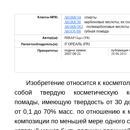
A61K8/34
Классы МПК:
спирты
A61K8/36
карбоновые кислоты; их со
A61K8/362
поликарбоновые кислоты
A61Q1/06
губная помада
Автор(ы):
РИКАР Одрэ (FR)
Л`ОРЕАЛЬ (FR)
Патентообладатель(и):
подача заявки:
публикация 
Приоритеты:
2007-06-21
20.06.2011
Изобретение относится к косметол
собой твердую косметическую к
помады, имеющую твердость от 30 до
от 0,1 до 70% масс. по отношению к 
композиции по меньшей мере одного 