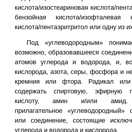
кислота/изостеариновая кислота/пент
бензойная кислота/изофталевая ки
кислота/пентаэритритол или одну из и
Под «углеводородным» понима
возможно, образовавшееся соединение
атомов углерода и водорода, и, в
кислорода, азота, серы, фосфора и 
кремния или фтора. Радикал или
содержать спиртовую, эфирную г
кислоту, амин и/или амид. 
прилагательное «углеводородный» 
или соединение, состоящие исключ
углерода и водорода и кислорода.