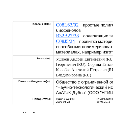
C08L63/02
Классы МПК:
простые полиг
бисфенолов
B32B27/38
содержащие э
C08J5/24
пропитка матери
способными полимеризовать
материалах, например изгот
Автор(ы):
Ушаков Андрей Евгеньевич (RU
,
Георгиевич (RU)
Сорина Татьян
Коробко Анатолий Петрович (R
Владимировна (RU)
Общество с ограниченной о
Патентообладатель(и):
"Научно-технологический и
АпАТэК-Дубна" (ООО "НТИЦ
подача заявки:
публикация 
Приоритеты:
2009-03-26
10.06.2011