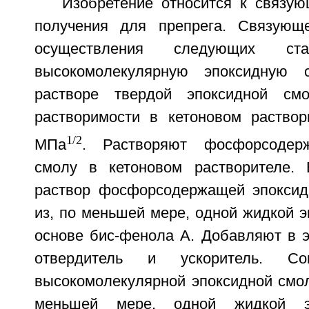
Изобретение относится к связу
получения для препрега. Связующ
осуществления следующих ста
высокомолекулярную эпоксидную 
растворе твердой эпоксидной см
растворимости в кетоновом раство
1/2
МПа
. Растворяют фосфорсодер
смолу в кетоновом растворителе. 
раствор фосфорсодержащей эпоксид
из, по меньшей мере, одной жидкой 
основе бис-фенола А. Добавляют в э
отвердитель и ускоритель. Со
высокомолекулярной эпоксидной смол
меньшей мере, одной жидкой э