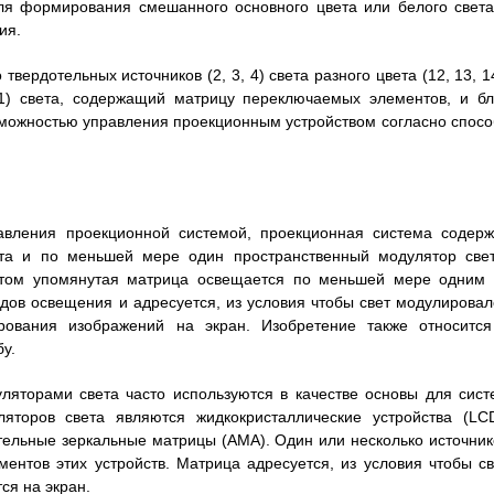
 для формирования смешанного основного цвета или белого света
ия.
вердотельных источников (2, 3, 4) света разного цвета (12, 13, 1
1) света, содержащий матрицу переключаемых элементов, и бл
зможностью управления проекционным устройством согласно спосо
авления проекционной системой, проекционная система содерж
вета и по меньшей мере один пространственный модулятор свет
том упомянутая матрица освещается по меньшей мере одним 
одов освещения и адресуется, из условия чтобы свет модулировал
ования изображений на экран. Изобретение также относится
у.
яторами света часто используются в качестве основы для сист
яторов света являются жидкокристаллические устройства (LCD
ельные зеркальные матрицы (AMA). Один или несколько источник
нтов этих устройств. Матрица адресуется, из условия чтобы св
ся на экран.