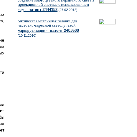
создание многоцветного первичного света в
проекционной системе с использованием
сид
- патент 2444152
(27.02.2012)
ых
а,
оптическая матричная головка для
частотно-адресной светолучевой
маршрутизации
- патент 2403600
(10.11.2010)
ие
ом
ых
та
ми
из
бы
ия
ет