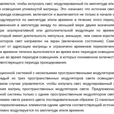
равляются, чтобы испускать свет, модулированный по амплитуде и/и
 освещения упомянутой матрицы. Это означает, что источник свет
риода освещения, включается и выключается не только в начале и
одулируется по амплитуде и/или времени в течение этого перио
 изменения в амплитуде между по меньшей мере двумя значения
ри альтернативной или дополнительной модуляции по време
оторый имеет длительность импульса, меньшую, чем самое коротк
котором свет направлен на экран (включенное состояние). Сам
висит от адресации матрицы и ограничено временем переключен
и времени типично выполняется во время всех периодов освещени
ько во время периодов освещения, в которых пониженное количест
ответствующего периода проецирования.
кционной системой с несколькими пространственными модулятора
каждый из трех пространственных модуляторов света освещает
таком случае управляются, чтобы излучать свет, модулированный 
ения матриц пространственных модуляторов света. Предложенн
нной системы только с одним пространственным модулятором свет
иками света разного цвета последовательным образом (1-панельн
 переключаемых элементов одним цветом соответствующий источн
активно модулируется по амплитуде и/или времени.