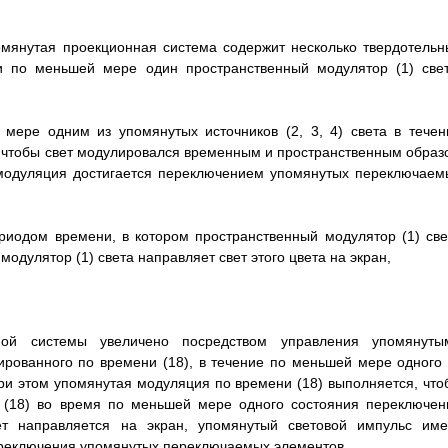
омянутая проекционная система содержит несколько твердотельн
) и по меньшей мере один пространственный модулятор (1) свет
мере одним из упомянутых источников (2, 3, 4) света в течен
, чтобы свет модулировался временным и пространственным образ
 модуляция достигается переключением упомянутых переключаем
иодом времени, в котором пространственный модулятор (1) све
одулятор (1) света направляет свет этого цвета на экран,
ной системы увеличено посредством управления упомянуты
лированного по времени (18), в течение по меньшей мере одного 
и этом упомянутая модуляция по времени (18) выполняется, что
 (18) во время по меньшей мере одного состояния переключен
т направляется на экран, упомянутый световой импульс име
ереключения упомянутых переключаемых элементов.