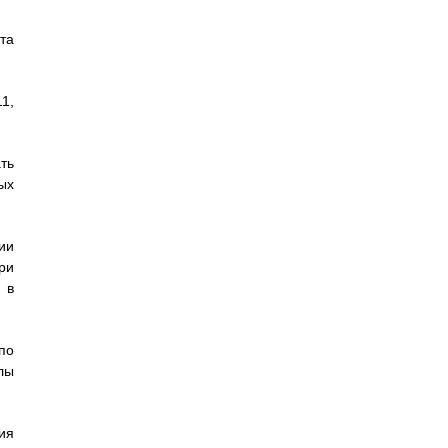
та
11,
ть
ых
ии
ри
 в
по
лы
ия