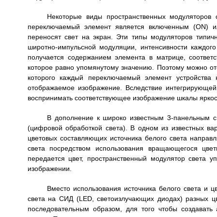
Некоторые виды пространственных модуляторов 
переключаемый элемент является включенным (ON) и
переносят свет на экран. Эти типы модуляторов тип
широтно-импульсной модуляции, интенсивности каждого
получается содержанием элемента в матрице, соответ
которое равно упомянутому значению. Поэтому можно от
которого каждый переключаемый элемент устройства 
отображаемое изображение. Вследствие интегрирующей х
воспринимать соответствующее изображение шкалы яркос
В дополнение к широко известным 3-панельным 
(цифровой обработкой света). В одном из известных ва
цветовых составляющих источника белого света направ
света посредством использования вращающегося цвет
передается цвет, пространственный модулятор света у
изображении.
Вместо использования источника белого света и цв
света на СИД (LED, светоизлучающих диодах) разных ц
последовательным образом, для того чтобы создавать 