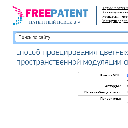
Терминология и
Как получить п
Роспатент - ме
Международная
В РФ
ПАТЕНТНЫЙ ПОИСК
способ проецирования цветных
пространственной модуляции с
Классы МПК:
Автор(ы):
Патентообладатель(и):
Приоритеты: