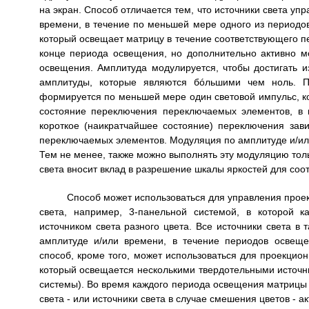
на экран. Способ отличается тем, что источники света уп
времени, в течение по меньшей мере одного из периодов
который освещает матрицу в течение соответствующего пе
конце периода освещения, но дополнительно активно м
освещения. Амплитуда модулируется, чтобы достигать
амплитуды, которые являются бóльшими чем ноль. П
формируется по меньшей мере один световой импульс, к
состояние переключения переключаемых элементов, в 
короткое (наикратчайшее состояние) переключения за
переключаемых элементов. Модуляция по амплитуде и/ил
Тем не менее, также можно выполнять эту модуляцию тол
света вносит вклад в разрешение шкалы яркостей для со
Способ может использоваться для управления прое
света, например, 3-панельной системой, в которой 
источником света разного цвета. Все источники света в 
амплитуде и/или времени, в течение периодов освещ
способ, кроме того, может использоваться для проекцио
который освещается несколькими твердотельными источн
системы). Во время каждого периода освещения матрицы
света - или источники света в случае смешения цветов - 