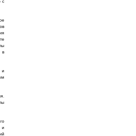
 с
ое
ов
ия
те
лы
 в
 и
ым
я.
лы
го
 и
ий