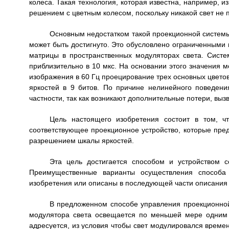
колеса. Такая технология, которая известна, например, 
решением с цветным колесом, поскольку никакой свет не 
Основным недостатком такой проекционной системы
может быть достигнуто. Это обусловлено ограниченным
матрицы в пространственных модуляторах света. Сист
приблизительно в 10 мкс. На основании этого значения 
изображения в 60 Гц проецирование трех основных цвето
яркостей в 9 битов. По причине нелинейного поведени
частности, так как возникают дополнительные потери, вы
Цель настоящего изобретения состоит в том, ч
соответствующее проекционное устройство, которые пр
разрешением шкалы яркостей.
Эта цель достигается способом и устройством 
Преимущественные варианты осуществления способа
изобретения или описаны в последующей части описания
В предложенном способе управления проекционной
модулятора света освещается по меньшей мере одним 
адресуется, из условия чтобы свет модулировался врем