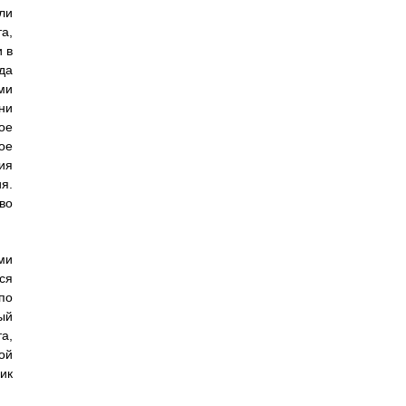
ли
а,
 в
да
ми
ни
ое
ое
ия
я.
во
ми
ся
по
ый
а,
ой
ик