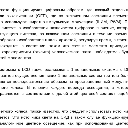
света функционируют цифровым образом, где каждый отдельн
ли выключенным (OFF), где во включенном состоянии элемен
ично используют широтно-импульсную модуляцию (ШИМ, PWM). П
 пикселя в изображении назначается цифровое значение, котор
ствующего пикселю, во включенном состоянии в течение времен
ображать изображения шкалы яркостей, регулируя время, в течен
находится в состоянии, таком что свет из элемента приходит
арактеристики (отклика) человеческого глаза, наблюдатель буд
тей с элементов.
системам с LCD также реализованы 1-нопанельные системы с D
риантов осуществления таких 1-нопанельных систем три или бол
ляются последовательным образом на пространственный модулят
ного колеса. В течение каждого периода освещения, в котор
правляется в соответствии с долей этой цветовой составляющей
етного колеса, также известно, что следует использовать источни
ветов. Эти источники света на СИД в таком случае функциониру
аналогичное цветное освещение, как при использовании цветно