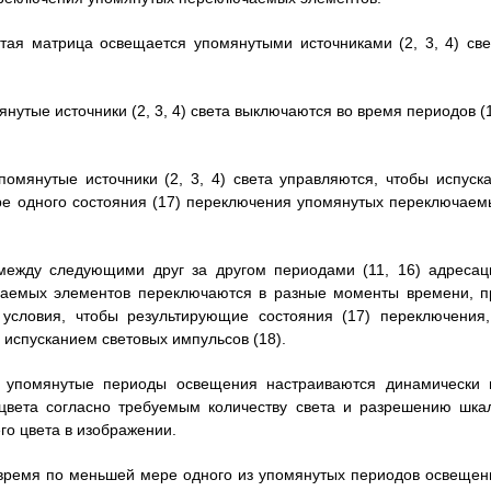
тая матрица освещается упомянутыми источниками (2, 3, 4) све
янутые источники (2, 3, 4) света выключаются во время периодов (
помянутые источники (2, 3, 4) света управляются, чтобы испуска
ре одного состояния (17) переключения упомянутых переключаем
 между следующими друг за другом периодами (11, 16) адресац
чаемых элементов переключаются в разные моменты времени, п
условия, чтобы результирующие состояния (17) переключения,
 испусканием световых импульсов (18).
о упомянутые периоды освещения настраиваются динамически 
 цвета согласно требуемым количеству света и разрешению шка
го цвета в изображении.
о время по меньшей мере одного из упомянутых периодов освещен