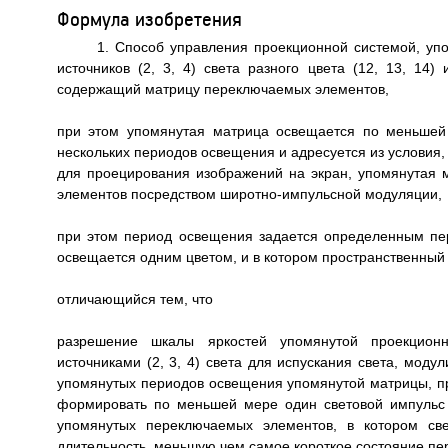
Формула изобретения
1. Способ управления проекционной системой, уп
источников (2, 3, 4) света разного цвета (12, 13, 14
содержащий матрицу переключаемых элементов,
при этом упомянутая матрица освещается по меньшей 
нескольких периодов освещения и адресуется из условия
для проецирования изображений на экран, упомянутая
элементов посредством широтно-импульсной модуляции,
при этом период освещения задается определенным пер
освещается одним цветом, и в котором пространственный м
отличающийся тем, что
разрешение шкалы яркостей упомянутой проекцион
источниками (2, 3, 4) света для испускания света, моду
упомянутых периодов освещения упомянутой матрицы, пр
формировать по меньшей мере один световой импульс
упомянутых переключаемых элементов, в котором све
длительность, меньшую чем самое короткое состояние п