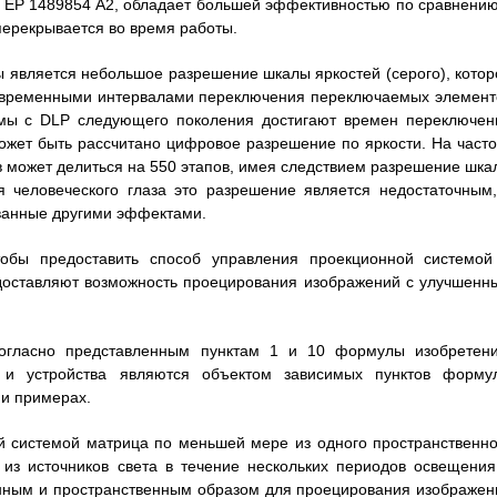
из EP 1489854 A2, обладает большей эффективностью по сравнению
перекрывается во время работы.
 является небольшое разрешение шкалы яркостей (серого), котор
и временными интервалами переключения переключаемых элемент
емы с DLP следующего поколения достигают времен переключен
может быть рассчитано цифровое разрешение по яркости. На часто
в может делиться на 550 этапов, имея следствием разрешение шка
я человеческого глаза это разрешение является недостаточным,
званные другими эффектами.
тобы предоставить способ управления проекционной системой
едоставляют возможность проецирования изображений с улучшенн
согласно представленным пунктам 1 и 10 формулы изобретени
 и устройства являются объектом зависимых пунктов форму
 и примерах.
 системой матрица по меньшей мере из одного пространственно
из источников света в течение нескольких периодов освещения
енным и пространственным образом для проецирования изображен