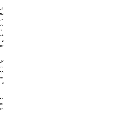
ый
ты
ри
ое
и,
ие
 в
ет
LP
ее
ор
ом
 в
ки
ют
го