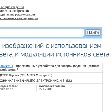
 общие сведения
атент на изобретение
тодические рекомендации
 патентная классификация
 изображений с использованием
вета и модуляции источников света
H04N9/31
проекционные устройства для воспроизведения цветных
изображений
,
ДЕППЕ Карстен (NL)
МЕНХ Хольгер (NL)
КОНИНКЛЕЙКЕ ФИЛИПС ЭЛЕКТРОНИКС Н.В. (NL)
подача заявки:
публикация патента:
2007-02-12
27.05.2011