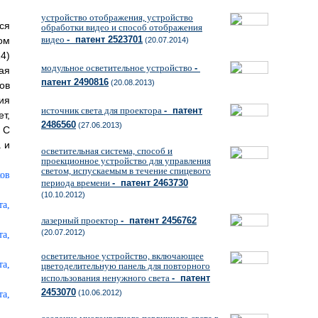
устройство отображения, устройство
ся
обработки видео и способ отображения
видео
- патент 2523701
ом
(20.07.2014)
14)
модульное осветительное устройство
-
ая
патент 2490816
(20.08.2013)
ов
ия
источник света для проектора
- патент
т,
2486560
(27.06.2013)
 С
 и
осветительная система, способ и
проекционное устройство для управления
светом, испускаемым в течение спицевого
периода времени
- патент 2463730
(10.10.2012)
лазерный проектор
- патент 2456762
(20.07.2012)
осветительное устройство, включающее
цветоделительную панель для повторного
использования ненужного света
- патент
2453070
(10.06.2012)