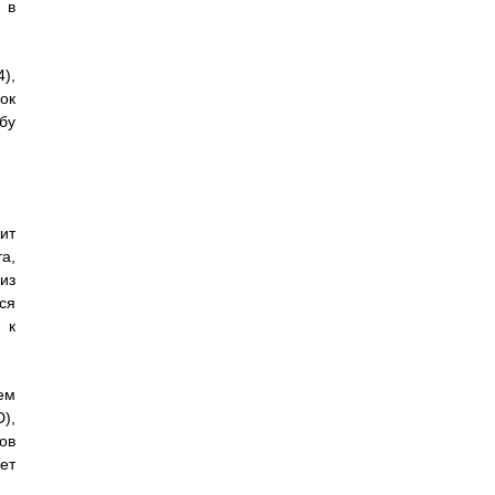
 в
4),
ок
бу
ит
а,
из
ся
 к
ем
),
ов
ет