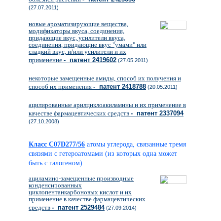
(27.07.2011)
новые ароматизирующие вещества,
модификаторы вкуса, соединения,
придающие вкус, усилители вкуса,
соединения, придающие вкус "умами" или
сладкий вкус, и/или усилители и их
применение
- патент 2419602
(27.05.2011)
некоторые замещенные амиды, способ их получения и
способ их применения
- патент 2418788
(20.05.2011)
ацилированные арилциклоакиламины и их применение в
качестве фармацевтических средств
- патент 2337094
(27.10.2008)
Класс C07D277/56
атомы углерода, связанные тремя
связями с гетероатомами (из которых одна может
быть с галогеном)
ациламино-замещенные производные
конденсированных
циклопентанкарбоновых кислот и их
применение в качестве фармацевтических
средств
- патент 2529484
(27.09.2014)