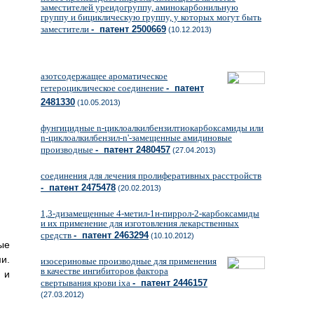
заместителей уреидогруппу, аминокарбонильную
группу и бициклическую группу, у которых могут быть
заместители
- патент 2500669
(10.12.2013)
азотсодержащее ароматическое
гетероциклическое соединение
- патент
2481330
(10.05.2013)
фунгицидные n-циклоалкилбензилтиокарбоксамиды или
n-циклоалкилбензил-n'-замещенные амидиновые
производные
- патент 2480457
(27.04.2013)
соединения для лечения пролиферативных расстройств
- патент 2475478
(20.02.2013)
1,3-дизамещенные 4-метил-1н-пиррол-2-карбоксамиды
и их применение для изготовления лекарственных
средств
- патент 2463294
(10.10.2012)
ые
и.
изосериновые производные для применения
в качестве ингибиторов фактора
 и
свертывания крови ixa
- патент 2446157
(27.03.2012)