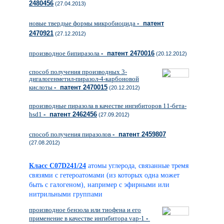
2480456
(27.04.2013)
новые твердые формы микробиоцида
- патент
2470921
(27.12.2012)
производное бипиразола
- патент 2470016
(20.12.2012)
способ получения производных 3-
дигалогенметил-пиразол-4-карбоновой
кислоты
- патент 2470015
(20.12.2012)
производные пиразола в качестве ингибиторов 11-бета-
hsd1
- патент 2462456
(27.09.2012)
способ получения пиразолов
- патент 2459807
(27.08.2012)
Класс C07D241/24
атомы углерода, связанные тремя
связями с гетероатомами (из которых одна может
быть с галогеном), например с эфирными или
нитрильными группами
производное бензола или тиофена и его
применение в качестве ингибитора vap-1
-