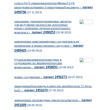
соли n-[4-(1-цианоциклопентил)фенил]-2-(4-
пиридилметил)амино-3-пиридинкарбоксамида
- патент
2499796
(27.11.2013)
хиральные диацилгидразиновые лиганды
для модуляции экспрессии экзогенных
генов с помощью экдизон-рецепторного
комплекса
- патент 2490253
(20.08.2013)
замещенные никотинамидные соединения и их
применение в лекарственных средствах
- патент
2489425
(10.08.2013)
(r)-арилалкиламинопроизводные и
содержащие их фармацевтические
композиции
- патент 2458051
(10.08.2012)
новые соединения
- патент 2456273
(20.07.2012)
пиридинкарбоксамиды в качестве ингибиторов 11-бета-
hsd1
- патент 2451674
(27.05.2012)
замещенные производные циклогексилметила
- патент
2451009
(20.05.2012)