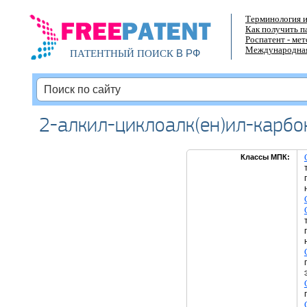
Терминология и
Как получить п
Роспатент - ме
Международная
В РФ
ПАТЕНТНЫЙ ПОИСК
2-алкил-циклоалк(ен)ил-карб
Классы МПК: