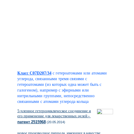
Класс C07D207/34
с гетероатомами или атомами
углерода, связанными тремя связями с
гетероатомами (из которых одна может быть с
галогеном), например с эфирными или
нитрильными группами, непосредственно
связанными с атомами углерода кольца
5-членное гетероциклическое соединение и
его применение для лекарственных целей
-
патент 2515968
(20.05.2014)
новое производное пиррола, имеющее в качестве