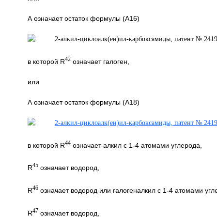
А означает остаток формулы (А16)
42
в которой R
означает галоген,
или
А означает остаток формулы (А18)
44
в которой R
означает алкил с 1-4 атомами углерода,
45
R
означает водород,
46
R
означает водород или галогеналкил с 1-4 атомами угл
47
R
означает водород,