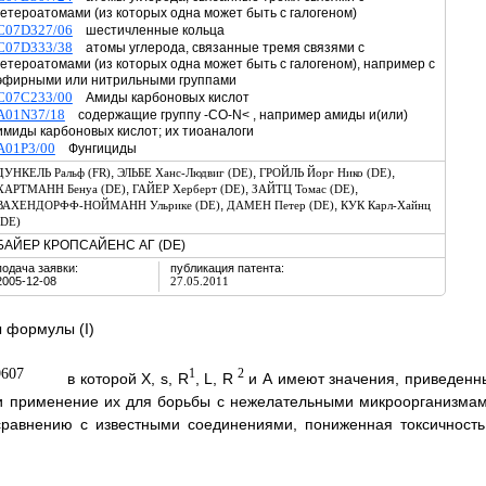
гетероатомами (из которых одна может быть с галогеном)
C07D327/06
шестичленные кольца
C07D333/38
атомы углерода, связанные тремя связями с
гетероатомами (из которых одна может быть с галогеном), например с
эфирными или нитрильными группами
C07C233/00
Амиды карбоновых кислот
A01N37/18
содержащие группу -CO-N< , например амиды и(или)
имиды карбоновых кислот; их тиоаналоги
A01P3/00
Фунгициды
,
,
,
ДУНКЕЛЬ Ральф (FR)
ЭЛЬБЕ Ханс-Людвиг (DE)
ГРОЙЛЬ Йорг Нико (DE)
,
,
,
ХАРТМАНН Бенуа (DE)
ГАЙЕР Херберт (DE)
ЗАЙТЦ Томас (DE)
,
,
ВАХЕНДОРФФ-НОЙМАНН Ульрике (DE)
ДАМЕН Петер (DE)
КУК Карл-Хайнц
(DE)
БАЙЕР КРОПСАЙЕНС АГ (DE)
подача заявки:
публикация патента:
2005-12-08
27.05.2011
 формулы (I)
1
2
в которой X, s, R
, L, R
и А имеют значения, приведенн
 и применение их для борьбы с нежелательными микроорганизмам
 сравнению с известными соединениями, пониженная токсичность