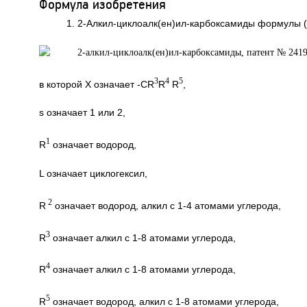
Формула изобретения
1. 2-Алкил-циклоалк(ен)ил-карбоксамиды формулы (
3
4
5
в которой X означает -CR
R
R
,
s означает 1 или 2,
1
R
означает водород,
L означает циклогексил,
2
R
означает водород, алкил с 1-4 атомами углерода,
3
R
означает алкил с 1-8 атомами углерода,
4
R
означает алкил с 1-8 атомами углерода,
5
R
означает водород, алкил с 1-8 атомами углерода,