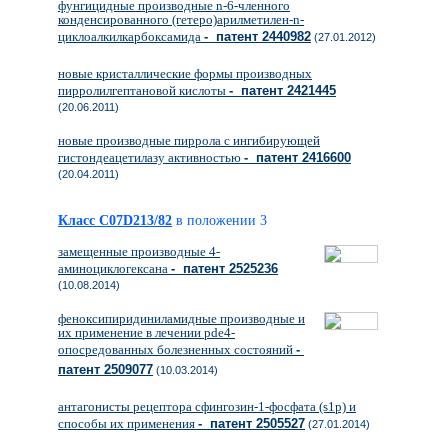
фунгицидные производные n-6-членного
конденсированного (гетеро)арилметилен-n-
циклоалкилкарбоксамида
- патент 2440982
(27.01.2012)
новые кристаллические формы производных
пирролилгептановой кислоты
- патент 2421445
(20.06.2011)
новые производные пиррола с ингибирующей
гистондеацетилазу активностью
- патент 2416600
(20.04.2011)
Класс C07D213/82
в положении 3
замещенные производные 4-
аминоциклогексана
- патент 2525236
(10.08.2014)
феноксипиридиниламидные производные и
их применение в лечении pde4-
опосредованных болезненных состояний
-
патент 2509077
(10.03.2014)
антагонисты рецептора сфингозин-1-фосфата (s1p) и
способы их применения
- патент 2505527
(27.01.2014)