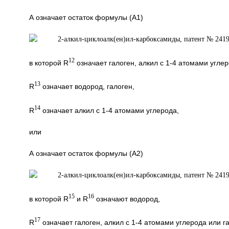
А означает остаток формулы (А1)
12
в которой R
означает галоген, алкил с 1-4 атомами углер
13
R
означает водород, галоген,
14
R
означает алкил с 1-4 атомами углерода,
или
А означает остаток формулы (А2)
15
16
в которой R
и R
означают водород,
17
R
означает галоген, алкил с 1-4 атомами углерода или г