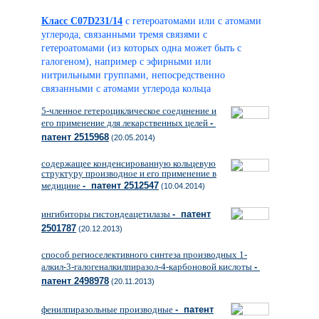
Класс C07D231/14
с гетероатомами или с атомами
углерода, связанными тремя связями с
гетероатомами (из которых одна может быть с
галогеном), например с эфирными или
нитрильными группами, непосредственно
связанными с атомами углерода кольца
5-членное гетероциклическое соединение и
его применение для лекарственных целей
-
патент 2515968
(20.05.2014)
содержащее конденсированную кольцевую
структуру производное и его применение в
медицине
- патент 2512547
(10.04.2014)
ингибиторы гистондеацетилазы
- патент
2501787
(20.12.2013)
способ региоселективного синтеза производных 1-
алкил-3-галогеналкилпиразол-4-карбоновой кислоты
-
патент 2498978
(20.11.2013)
фенилпиразольные производные
- патент