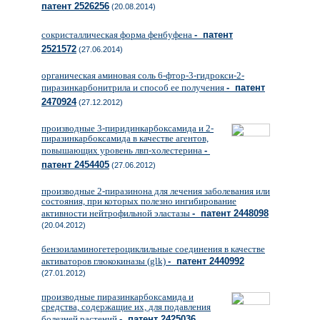
патент 2526256
(20.08.2014)
сокристаллическая форма фенбуфена
- патент
2521572
(27.06.2014)
органическая аминовая соль 6-фтор-3-гидрокси-2-
пиразинкарбонитрила и способ ее получения
- патент
2470924
(27.12.2012)
производные 3-пиридинкарбоксамида и 2-
пиразинкарбоксамида в качестве агентов,
повышающих уровень лвп-холестерина
-
патент 2454405
(27.06.2012)
производные 2-пиразинона для лечения заболевания или
состояния, при которых полезно ингибирование
активности нейтрофильной эластазы
- патент 2448098
(20.04.2012)
бензоиламиногетероциклильные соединения в качестве
активаторов глюкокиназы (glk)
- патент 2440992
(27.01.2012)
производные пиразинкарбоксамида и
средства, содержащие их, для подавления
болезней растений
- патент 2425036