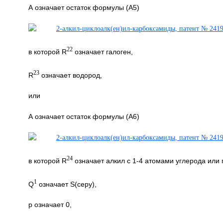
А означает остаток формулы (А5)
22
в которой R
означает галоген,
23
R
означает водород,
или
А означает остаток формулы (А6)
24
в которой R
означает алкил с 1-4 атомами углерода или 
1
Q
означает S(серу),
р означает 0,