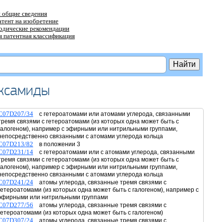
 общие сведения
атент на изобретение
тодические рекомендации
 патентная классификация
оксамиды
C07D207/34
с гетероатомами или атомами углерода, связанными
тремя связями с гетероатомами (из которых одна может быть с
галогеном), например с эфирными или нитрильными группами,
непосредственно связанными с атомами углерода кольца
C07D213/82
в положении 3
C07D231/14
с гетероатомами или с атомами углерода, связанными
тремя связями с гетероатомами (из которых одна может быть с
галогеном), например с эфирными или нитрильными группами,
непосредственно связанными с атомами углерода кольца
C07D241/24
атомы углерода, связанные тремя связями с
гетероатомами (из которых одна может быть с галогеном), например с
эфирными или нитрильными группами
C07D277/56
атомы углерода, связанные тремя связями с
гетероатомами (из которых одна может быть с галогеном)
C07D307/24
атомы углерода, связанные тремя связями с