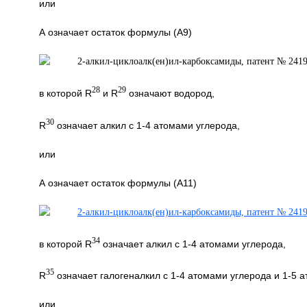
или
А означает остаток формулы (А9)
28
29
в которой R
и R
означают водород,
30
R
означает алкил с 1-4 атомами углерода,
или
А означает остаток формулы (А11)
34
в которой R
означает алкил с 1-4 атомами углерода,
35
R
означает галогеналкил с 1-4 атомами углерода и 1-5 а
или