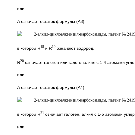
или
А означает остаток формулы (A3)
18
19
в которой R
и R
означают водород,
20
R
означает галоген или галогеналкил с 1-4 атомами угле
или
А означает остаток формулы (А4)
21
в которой R
означает галоген, алкил с 1-6 атомами углер
или