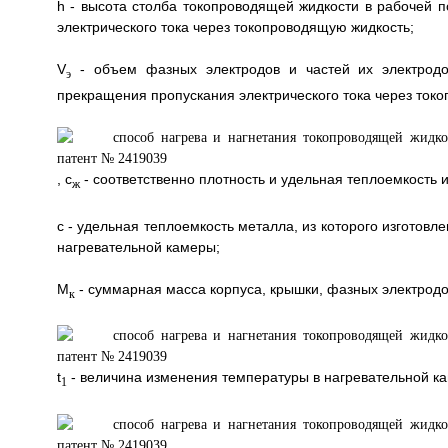
h - высота столба токопроводящей жидкости в рабочей 
электрического тока через токопроводящую жидкость;
V
- объем фазных электродов и частей их электродо
э
прекращения пропускания электрического тока через ток
, с
- соответственно плотность и удельная теплоемкость
ж
с - удельная теплоемкость металла, из которого изготов
нагревательной камеры;
М
- суммарная масса корпуса, крышки, фазных электрод
к
t
- величина изменения температуры в нагревательной ка
1