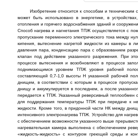
Изобретение относится к способам и техническим 
может быть использовано в энергетике, в устройства
отопления и горячего водоснабжения зданий и сооружени
Способ нагрева и нагнетания ТПЖ осуществляется с по
пропускание переменного электрического тока между н
кипения, вытеснение нагретой жидкости из камеры в л
давления пара, конденсацию пара с образованием разр
клапан под действием указанного разрежения. При это
процессе вытеснения и возобновляют в процессе зап
поднимающимся уровнем ТПЖ уровня рабочей полост
составляющей 0,7-1,0 высоты Н указанной рабочей по
днищем, в соответствии с которым в процессе пропуск
днищу и аккумулируется в последнем, а после указанно
передается к ТПЖ. Указанный реверсивный теплообмен о
для поддержания температуры ТПЖ при передаче к не
жидкости. Кроме того, в придонной части НК между дни
интенсивного электронагрева ТПЖ. Устройство для нагре
с обеспечением возможности указанного выше прерывисто
нагревательная камера выполнена с обеспечением реве
«жидкость-жидкость» с контуром греющей среды и ко