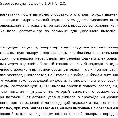
й соответствуют условию 1,0<H/d<2,0.
 нагнетания после выпускного обратного клапана по ходу движен
ана создают гидравлический подпор путем дросселирования пото
оддержания в нагревательной камере в процессе вытеснения из н
ия пара, достаточного по величине для указанного вытеснен
проводящей жидкости, например воды, содержащее заполненн
гревательную камеру с вертикальным или близким к вертикально
родом, по меньшей мере, одним внутренним фазным электродом
тью через впускной обратный клапан с линией подвода исходн
дное отверстие и выпускной обратный клапан - с линией нагнетан
 что электроды нагревательной камеры снабжены блоком питания
ом уровня токопроводящей жидкости, установленным в ее верхн
меры, составляющей 0,7-1,0 высоты рабочей полости последней,
лока питания и управления, который выполнен с возможност
ри получении от датчика уровня сигнала о прохождении уровн
венно, при вытеснении токопроводящей жидкости из нагревательн
костью, при этом нагревательная камера выполнена с обеспечени
водящей жидкостью и днищем нагревательной камеры с передач