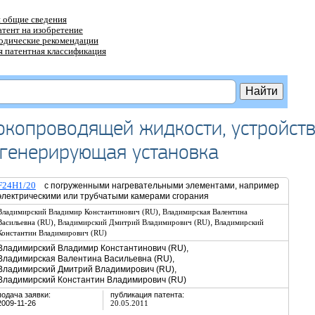
 общие сведения
атент на изобретение
тодические рекомендации
 патентная классификация
токопроводящей жидкости, устройст
огенерирующая установка
F24H1/20
с погруженными нагревательными элементами, например
электрическими или трубчатыми камерами сгорания
,
Владимирский Владимир Константинович (RU)
Владимирская Валентина
,
,
Васильевна (RU)
Владимирский Дмитрий Владимирович (RU)
Владимирский
Константин Владимирович (RU)
Владимирский Владимир Константинович (RU),
Владимирская Валентина Васильевна (RU),
Владимирский Дмитрий Владимирович (RU),
Владимирский Константин Владимирович (RU)
подача заявки:
публикация патента:
2009-11-26
20.05.2011