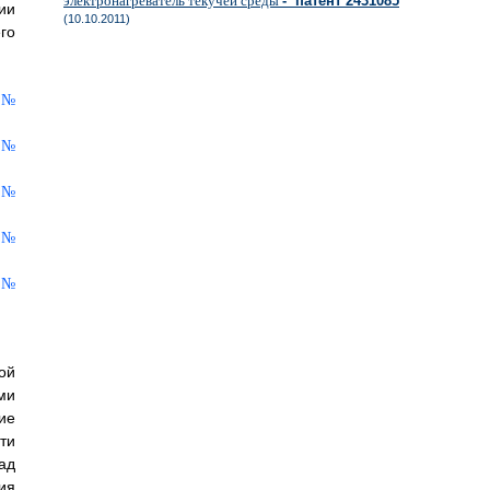
электронагреватель текучей среды
- патент 2431085
ии
(10.10.2011)
го
ой
ми
ие
ти
ад
ия