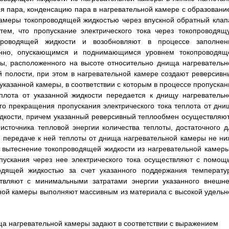
я пара, конденсацию пара в нагревательной камере с образовани
камеры токопроводящей жидкостью через впускной обратный клап
тем, что пропускание электрического тока через токопроводящ
проводящей жидкости и возобновляют в процессе заполнен
венно, опускающимся и поднимающимся уровнем токопроводящ
ры, расположенного на высоте относительно днища нагревательн
й полости, при этом в нагревательной камере создают реверсивн
азанной камеры, в соответствии с которым в процессе пропускан
еплота от указанной жидкости передается к днищу нагревательн
го прекращения пропускания электрического тока теплота от дни
дкости, причем указанный реверсивный теплообмен осуществляют
сточника тепловой энергии количества теплоты, достаточного д
 передаче к ней теплоты от днища нагревательной камеры не ни
 вытеснение токопроводящей жидкости из нагревательной камеры
пускания через нее электрического тока осуществляют с помощ
одящей жидкостью за счет указанного поддержания температу
твляют с минимальными затратами энергии указанного внешне
ьной камеры выполняют массивным из материала с высокой удельн
ища нагревательной камеры задают в соответствии с выражением