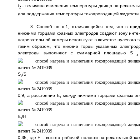
t
- величина изменения температуры днища нагревательн
2
для поддержания температуры токопроводящей жидкости 
3. Способ по п.1, отличающийся тем, что в пр
нижними торцами фазных электродов создают зону интен
нагревательной камеры используют в качестве нулевого 
таким образом, что нижние торцы указанных электро
электроды выполняют с суммарной площадью S
э
S
/S
э
0,9, а расстояние h
между нижними торцами фазных эле
э
h
/H
э
0,35, где Н - высота рабочей полости нагревательной 