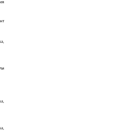
ия
нт
ли