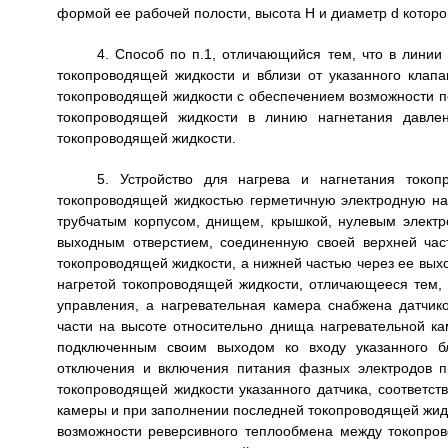
формой ее рабочей полости, высота Н и диаметр d которо
4. Способ по п.1, отличающийся тем, что в линии
токопроводящей жидкости и вблизи от указанного клап
токопроводящей жидкости с обеспечением возможности п
токопроводящей жидкости в линию нагнетания давлен
токопроводящей жидкости.
5. Устройство для нагрева и нагнетания токо
токопроводящей жидкостью герметичную электродную на
трубчатым корпусом, днищем, крышкой, нулевым элект
выходным отверстием, соединенную своей верхней час
токопроводящей жидкости, а нижней частью через ее выхо
нагретой токопроводящей жидкости, отличающееся тем,
управления, а нагревательная камера снабжена датчик
части на высоте относительно днища нагревательной ка
подключенным своим выходом ко входу указанного б
отключения и включения питания фазных электродов п
токопроводящей жидкости указанного датчика, соответст
камеры и при заполнении последней токопроводящей жид
возможности реверсивного теплообмена между токопро