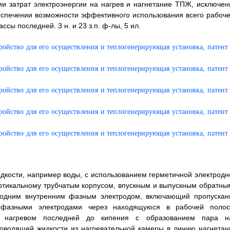
нии затрат электроэнергии на нагрев и нагнетание ТПЖ, исключен
еспечении возможности эффективного использования всего рабоче
ы последней. 3 н. и 23 з.п. ф-лы, 5 ил.
идкости, например воды, с использованием герметичной электродн
ертикальному трубчатым корпусом, впускным и выпускным обратны
 одним внутренним фазным электродом, включающий пропускан
 фазными электродами через находящуюся в рабочей полос
с нагревом последней до кипения с образованием пара н
роводящей жидкости из нагревательной камеры в линию нагнетан