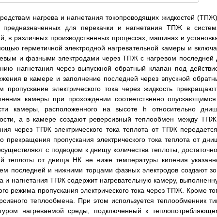
средствам нагрева и нагнетания токопроводящих жидкостей (ТПЖ)
х, предназначенных для перекачки и нагнетания ТПЖ в систем
й, в различных производственных процессах, машинах и установка
мощью герметичной электродной нагревательной камеры и включа
улевым и фазными электродами через ТПЖ с нагревом последней 
инию нагнетания через выпускной обратный клапан под действи
ежения в камере и заполнение последней через впускной обратн
м пропускание электрического тока через жидкость прекращают
олнения камеры при прохождении соответственно опускающимся
и камеры, расположенного на высоте h относительно днищ
лости, а в камере создают реверсивный теплообмен между ТПЖ
ания через ТПЖ электрического тока теплота от ТПЖ передается
го прекращения пропускания электрического тока теплота от дни
существляют с подводом к днищу количества теплоты, достаточно
й теплоты от днища НК не ниже температуры кипения указанн
щем последней и нижними торцами фазных электродов создают зо
ва и нагнетания ТПЖ содержит нагревательную камеру, выполненн
го режима пропускания электрического тока через ТПЖ. Кроме тог
рсивного теплообмена. При этом используется теплообменник ти
нтуром нагреваемой среды, подключенный к теплопотребляюще