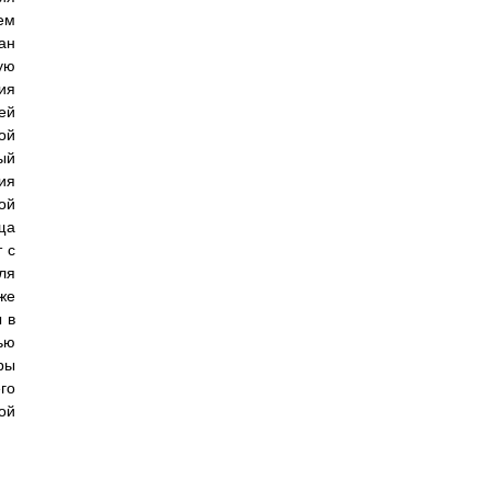
ем
ан
ую
ия
ей
ой
ый
ия
ой
ща
 с
ля
же
 в
ью
ры
го
ой