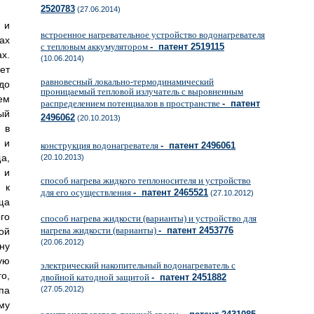
2520783
(27.06.2014)
 и
встроенное нагревательное устройство водонагревателя
ах
с тепловым аккумулятором
- патент 2519115
х.
(10.06.2014)
ет
равновесный локально-термодинамический
до
проницаемый тепловой излучатель с выровненным
ем
распределением потенциалов в пространстве
- патент
ый
2496062
(20.10.2013)
 в
 и
конструкция водонагревателя
- патент 2496061
а,
(20.10.2013)
 и
способ нагрева жидкого теплоносителя и устройство
 к
для его осуществления
- патент 2465521
(27.10.2012)
ща
го
способ нагрева жидкости (варианты) и устройство для
нагрева жидкости (варианты)
- патент 2453776
ой
(20.06.2012)
ну
ую
электрический накопительный водонагреватель с
о,
двойной катодной защитой
- патент 2451882
па
(27.05.2012)
му