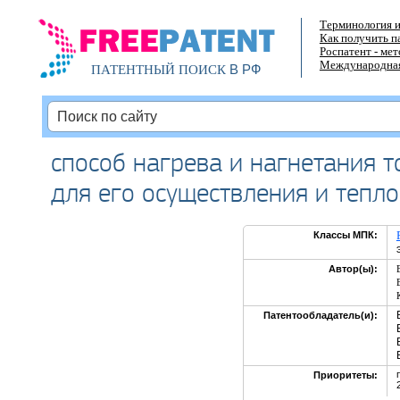
Терминология и
Как получить п
Роспатент - ме
Международная
В РФ
ПАТЕНТНЫЙ ПОИСК
способ нагрева и нагнетания 
для его осуществления и тепл
Классы МПК:
Автор(ы):
Патентообладатель(и):
Приоритеты: