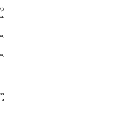
V
)
э
во
 и