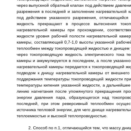
через выпускной обратный клапан под действием давлени
разрежения в последней и заполнение нагревательной 
под действием указанного разрежения, отличающийся 
жидкость прекращают в процессе вытеснения токо
нагревательной камеры при прохождении, соответст
жидкости уровня рабочей полости нагревательной каме
камеры, составляющей 0,7-1,0 высоты указанной рабоче
теплообмен между токопроводящей жидкостью и днищем ук
через токопроводящую жидкость электрического тока т
камеры и аккумулируется в последнем, а после указанно
нагревательной камеры передается к токопроводящей жи
подводом к днищу нагревательной камеры от внешнего и
поддержания температуры токопроводящей жидкости при
температуры кипения указанной жидкости, а дальнейшее
линию нагнетания после упомянутого прекращения про
энергии давления пара, образующегося над токопров
последней, при этом реверсивный теплообмен осущес
источника тепловой энергии, для чего днище нагревател
теплоемкостью и высокой теплопроводностью.
2. Способ по п.1, отличающийся тем, что массу дн