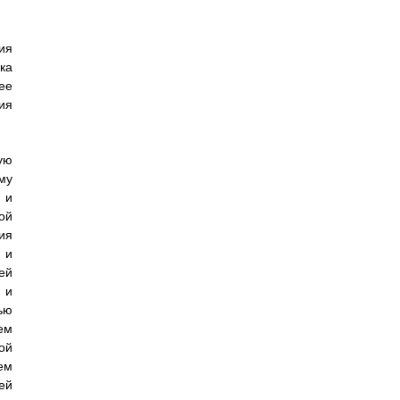
ия
ка
ее
ия
ую
му
 и
ой
ия
 и
ей
 и
ью
ем
ой
ем
ей