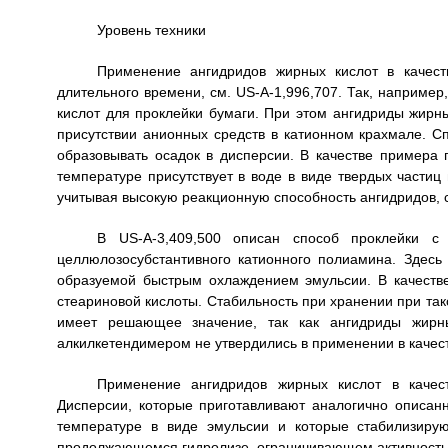
Уровень техники
Применение ангидридов жирных кислот в качест
длительного времени, см. US-A-1,996,707. Так, наприме
кислот для проклейки бумаги. При этом ангидриды жирн
присутствии анионных средств в катионном крахмале. С
образовывать осадок в дисперсии. В качестве примера 
температуре присутствует в воде в виде твердых частиц
учитывая высокую реакционную способность ангидридов, 
В US-A-3,409,500 описан способ проклейки с
целлюлозосубстантивного катионного полиамина. Здесь
образуемой быстрым охлаждением эмульсии. В качеств
стеариновой кислоты. Стабильность при хранении при так
имеет решающее значение, так как ангидриды жирн
алкилкетендимером не утвердились в применении в качест
Применение ангидридов жирных кислот в качест
Дисперсии, которые приготавливают аналогично описа
температуре в виде эмульсии и которые стабилизиру
продолжающемся гидролизе, ограничивающем активность 