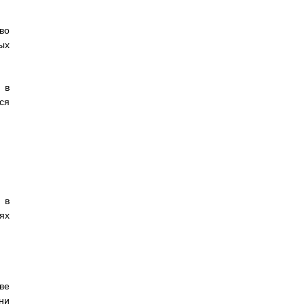
во
ых
 в
ся
 в
ях
ве
ни