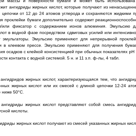
ой массы и поверхности бумаги и может быть использована
жит ангидриды жирных кислот, которые получают из ненасыщенн
 цепочки от 12 до 24 атомов углерода и сохраняются жидкими п
ля проклейки бумаги дополнительно содержит реакционноспособн
 и/или фиксатор с содержанием ионов алюминия. Эмульсию д
лот в водной фазе посредством сдвиговых усилий или интенсивно
 эмульгаторы. Эмульсию применяют для непрерывной проклей
и в клеевом прессе. Эмульсию применяют для получения бумаг
ия осадков с клейкой консистенцией при обычных показателях рН 
 контакта с водной системой. 5 н. и 11 з.п. ф-лы, 4 табл.
ангидридов жирных кислот, характеризующаяся тем, что ангидри
ных жирных кислот или их смесей с длиной цепочки 12-24 ато
 ниже 50°С.
о ангидриды жирных кислот представляют собой смесь ангидрид
усной кислоты.
нгидриды жирных кислот получают из смесей указанных жирных кисл