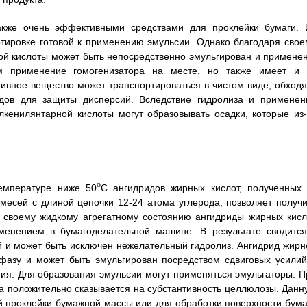
акже очень эффективными средствами для проклейки бумаги. 
ртировке готовой к применению эмульсии. Однако благодаря свое
ой кислоты может быть непосредственно эмульгирован и применен
м применение гомогенизатора на месте, но также имеет и 
ивное вещество может транспортироваться в чистом виде, обходя
идов для защиты дисперсий. Вследствие гидролиза и применен
лкенилянтарной кислоты могут образовывать осадки, которые из-
о
емпературе ниже 50
С ангидридов жирных кислот, полученных 
есей с длиной цепочки 12-24 атома углерода, позволяет получи
 своему жидкому агрегатному состоянию ангидриды жирных кисл
менением в бумагоделательной машине. В результате сводится
й и может быть исключен нежелательный гидролиз. Ангидрид жирн
фазу и может быть эмульгирован посредством сдвиговых усилий
я. Для образования эмульсии могут применяться эмульгаторы. П
а положительно сказывается на субстантивность целлюлозы. Данн
 проклейки бумажной массы или для обработки поверхности бума