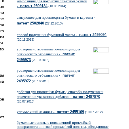
 в
композиция для покрытия печатной бумаги
- патент 2509184
ых
(10.03.2014)
ри
связующее для производства бумаги и картона
-
ое
патент 2502840
(27.12.2013)
ля
го
способ получения бумажной массы
- патент 2499094
ки
(20.11.2013)
и.
во
усовершенствованные композиции для
оптического отбеливания
- патент
2495973
(20.10.2013)
усовершенствованные композиции для
ды
оптического отбеливания
- патент
ма
2495972
(20.10.2013)
добавки для проклейки бумаги, способы получения и
применение указанных добавок
- патент 2487870
ов
(20.07.2013)
упаковочный ламинат
- патент 2455169
(10.07.2012)
от
бумажные основы с повышенной проклейкой
поверхности и низкой проклейкой полотна, обладающие