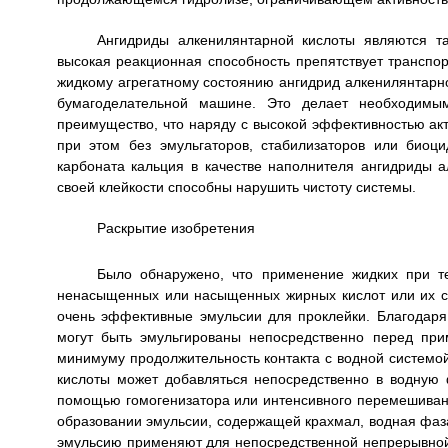
Ангидриды алкенилянтарной кислоты являются т
высокая реакционная способность препятствует транспо
жидкому агрегатному состоянию ангидрид алкенилянтарн
бумагоделательной машине. Это делает необходимы
преимущество, что наряду с высокой эффективностью акт
при этом без эмульгаторов, стабилизаторов или биоц
карбоната кальция в качестве наполнителя ангидриды а
своей клейкости способны нарушить чистоту системы.
Раскрытие изобретения
Было обнаружено, что применение жидких при т
ненасыщенных или насыщенных жирных кислот или их см
очень эффективные эмульсии для проклейки. Благодаря
могут быть эмульгированы непосредственно перед при
минимуму продолжительность контакта с водной системо
кислоты может добавляться непосредственно в водную 
помощью гомогенизатора или интенсивного перемешивани
образовании эмульсии, содержащей крахмал, водная фаз
эмульсию применяют для непосредственной непрерывной