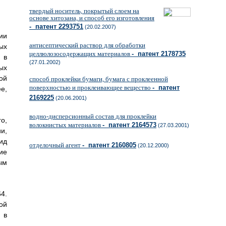
твердый носитель, покрытый слоем на
основе хитозана, и способ его изготовления
- патент 2293751
(20.02.2007)
ии
антисептический раствор для обработки
ых
целлюлозосодержащих материалов
- патент 2178735
 в
(27.01.2002)
ых
ой
способ проклейки бумаги, бумага с проклеенной
поверхностью и проклеивающее вещество
- патент
е,
2169225
(20.06.2001)
водно-дисперсионный состав для проклейки
о,
волокнистых материалов
- патент 2164573
(27.03.2001)
и,
ид
отделочный агент
- патент 2160805
(20.12.2000)
ие
ым
4.
ой
 в