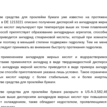
ве средства для проклейки бумаги уже известно на протяжен
р, в DE 1213221 описано получение дисперсий из ангидридов жирн
ых кислот эмульгируют при температуре выше их точки плавления
пособ препятствует образованию ангидридных агрегатов, способн
приводится ангидрид стеариновой кислоты, который при комнатн
 и поэтому в меньшей степени подвержен гидролизу. Тем не мене
следует принимать во внимание быстроту протекания гидролиза.
 применением ангидридов жирных кислот и водорастворимог
 также применяется ангидрид в виде твердожидкостной дисперси
е ангидрида жирной кислоты приводится в виде примера ангидр
ом способе приготовления указана лишь условно. Такое ограничен
ых кислот наряду с более стабильным, но и более инертн
ве средства для проклейки бумаги.
ве средства для проклейки бумаги раскрыто в US-A-3,582,46
нным выше дисперсиям ангидридов жирных кислот при повышенн
ют охлаждением, также обладают недостатком, проявляющимся
продукта.