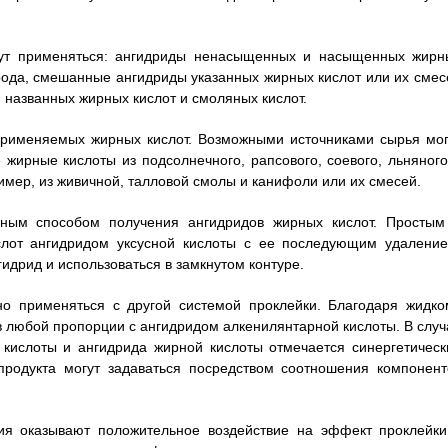
огут применяться: ангидриды ненасыщенных и насыщенных жирн
ерода, смешанные ангидриды указанных жирных кислот или их смес
й названных жирных кислот и смоляных кислот.
применяемых жирных кислот. Возможными источниками сырья мог
 жирные кислоты из подсолнечного, рапсового, соевого, льняного
имер, из живичной, талловой смолы и канифоли или их смесей.
нным способом получения ангидридов жирных кислот. Простым
слот ангидридом уксусной кислоты с ее последующим удаление
идрид и использоваться в замкнутом контуре.
о применяться с другой системой проклейки. Благодаря жидко
 любой пропорции с ангидридом алкенилянтарной кислоты. В случ
кислоты и ангидрида жирной кислоты отмечается синергетическ
продукта могут задаваться посредством соотношения компонент
ия оказывают положительное воздействие на эффект проклейки