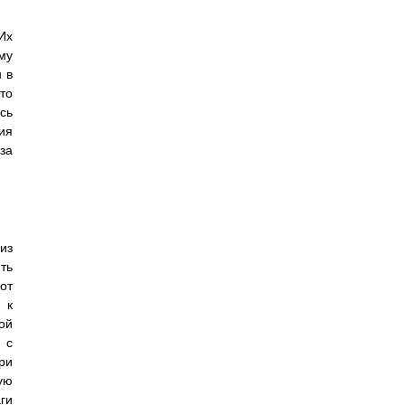
Их
му
 в
то
сь
ия
за
из
ть
от
 к
ой
 с
ри
ую
ги