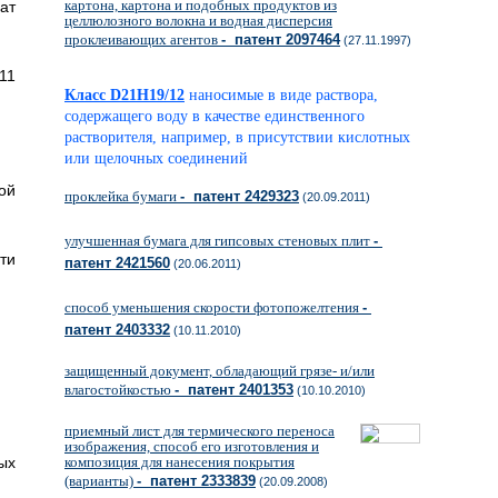
картона, картона и подобных продуктов из
ат
целлюлозного волокна и водная дисперсия
проклеивающих агентов
- патент 2097464
(27.11.1997)
11
Класс D21H19/12
наносимые в виде раствора,
содержащего воду в качестве единственного
растворителя, например, в присутствии кислотных
или щелочных соединений
ой
проклейка бумаги
- патент 2429323
(20.09.2011)
улучшенная бумага для гипсовых стеновых плит
-
ти
патент 2421560
(20.06.2011)
способ уменьшения скорости фотопожелтения
-
патент 2403332
(10.11.2010)
защищенный документ, обладающий грязе- и/или
влагостойкостью
- патент 2401353
(10.10.2010)
приемный лист для термического переноса
изображения, способ его изготовления и
ых
композиция для нанесения покрытия
(варианты)
- патент 2333839
(20.09.2008)