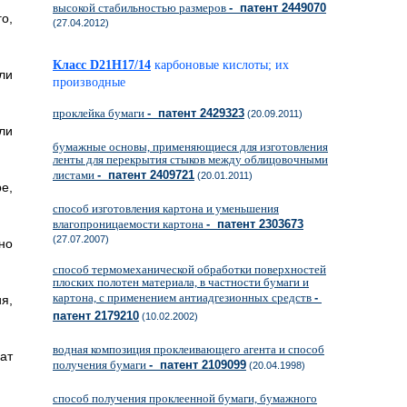
высокой стабильностью размеров
- патент 2449070
о,
(27.04.2012)
Класс D21H17/14
карбоновые кислоты; их
ли
производные
проклейка бумаги
- патент 2429323
(20.09.2011)
ли
бумажные основы, применяющиеся для изготовления
ленты для перекрытия стыков между облицовочными
листами
- патент 2409721
(20.01.2011)
е,
способ изготовления картона и уменьшения
влагопроницаемости картона
- патент 2303673
(27.07.2007)
но
способ термомеханической обработки поверхностей
плоских полотен материала, в частности бумаги и
картона, с применением антиадгезионных средств
-
я,
патент 2179210
(10.02.2002)
водная композиция проклеивающего агента и способ
ат
получения бумаги
- патент 2109099
(20.04.1998)
способ получения проклеенной бумаги, бумажного