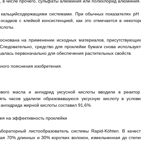
, в числе прочего, сульфаты алюминия или полихлорид алюминия.
 кальцийсодержащими системами. При обычных показателях рН 
осадков с клейкой консистенцией, как это отмечается в некотор
ислоты.
 основана на применении исходных материалов, присутствующих
Следовательно, средство для проклейки бумаги снова использует
шалась первоначально для обеспечения растительных свойств.
ного пояснения изобретения.
вого масла и ангидрид уксусной кислоты вводили в реактор
ять часов удалили образовавшуюся уксусную кислоту в услови
 ангидрида жирной кислоты составил 91,6%.
лея на эффективность проклейки
бораторный листообразователь системы Rapid-Köhten. В качест
я 70% длинных и 30% коротких волокон, измельченная до степе