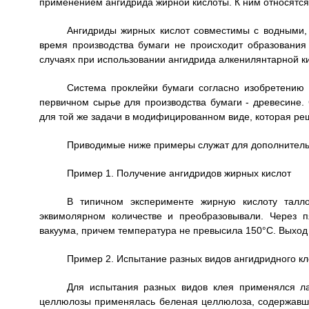
применением ангидрида жирной кислоты. К ним относятся
Ангидриды жирных кислот совместимы с водными,
время производства бумаги не происходит образования 
случаях при использовании ангидрида алкенилянтарной к
Система проклейки бумаги согласно изобретению
первичном сырье для производства бумаги - древесине. 
для той же задачи в модифицированном виде, которая ре
Приводимые ниже примеры служат для дополнитель
Пример 1. Получение ангидридов жирных кислот
В типичном эксперименте жирную кислоту талло
эквимолярном количестве и преобразовывали. Через п
вакуума, причем температура не превысила 150°С. Выход
Пример 2. Испытание разных видов ангидридного к
Для испытания разных видов клея применялся ла
целлюлозы применялась беленая целлюлоза, содержавша