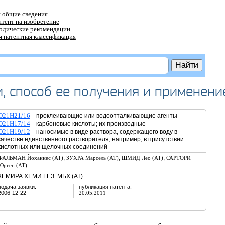
 общие сведения
атент на изобретение
тодические рекомендации
 патентная классификация
, способ ее получения и применени
D21H21/16
проклеивающие или водоотталкивающие агенты
D21H17/14
карбоновые кислоты; их производные
D21H19/12
наносимые в виде раствора, содержащего воду в
качестве единственного растворителя, например, в присутствии
кислотных или щелочных соединений
,
,
,
ФАЛЬМАН Йоханнес (AT)
ЗУХРА Марсель (AT)
ШМИД Лео (AT)
САРТОРИ
Юрген (AT)
КЕМИРА ХЕМИ ГЕЗ. МБХ (AT)
подача заявки:
публикация патента:
2006-12-22
20.05.2011