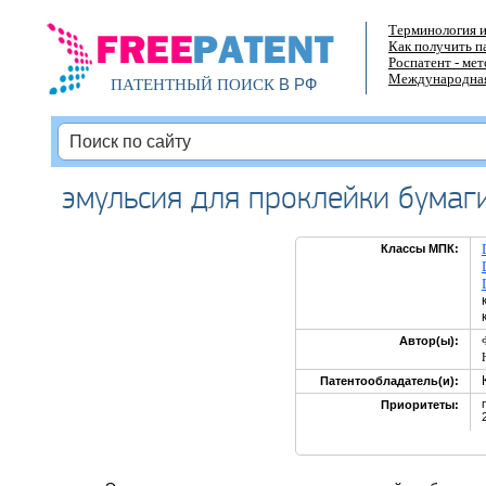
Терминология и
Как получить п
Роспатент - ме
Международная
В РФ
ПАТЕНТНЫЙ ПОИСК
эмульсия для проклейки бумаги
Классы МПК:
Автор(ы):
Патентообладатель(и):
Приоритеты: