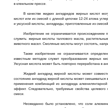
в клеильном прессе.
В качестве жидких ангидридов жирных кислот м
кислот или их смесей с длиной цепочки 12-24 атома угл
и уксусной кислоты, ангидриды, приготовленные из смесе
Изобретение не ограничивается происхождением 
служить: жирные кислоты таллового масла, растительные
животного масел. Смоляные кислоты могут состоять, напр
Также изобретение не ограничивается определе
известным методом служит преобразование жирных ки
Уксусная кислота может быть повторно переработана в анг
Жидкий ангидрид жирной кислоты может совместн
состоянию ангидрид жирной кислоты может смешиваться в
применения комбинаций из ангидрида алкенилянтарной 
эффект. Следовательно, требуемые свойства целевого 
смеси.
Неожиданно было установлено, что соли алюмин