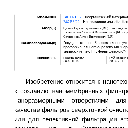
B01D71/02
Классы МПК:
неорганический материал
B82B3/00
Изготовление или обработк
,
Автор(ы):
Сучков Сергей Германович (RU)
Запороцкова
,
Васильковский Сергей Владимирович (RU)
Су
Селифонов Антон Викторович (RU)
Государственное образовательное уч
Патентообладатель(и):
профессионального образования "Сар
университет им. Н.Г. Чернышевского" (
подача заявки:
публикация 
Приоритеты:
2009-11-19
20.05.2011
Изобретение относится к нанотехн
к созданию наномембранных фильтр
наноразмерными отверстиями для
качестве фильтров сверхтонкой очистк
или для селективной фильтрации ат