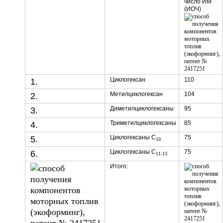
число ИМ
(ИОЧ)
Циклогексан
110
1.
Метилциклогексан
104
2.
Диметилциклогексаны
95
3.
Триметилциклогексаны
85
4.
Циклогексаны С
75
5.
10
Циклогексаны С
75
6.
11-13
Итого: