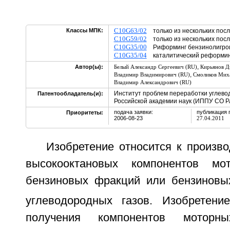
C10G63/02
Классы МПК:
только из нескольких пос
C10G59/02
только из нескольких пос
C10G35/00
Риформинг бензинолигро
C10G35/04
каталитический реформ
,
Автор(ы):
Белый Александр Сергеевич (RU)
Кирьянов Д
,
Владимир Владимирович (RU)
Смоликов Мих
Владимир Александрович (RU)
Институт проблем переработки углево
Патентообладатель(и):
Российской академии наук (ИППУ СО Р
подача заявки:
публикация 
Приоритеты:
2006-08-23
27.04.2011
Изобретение относится к произво
высокооктановых компонентов мо
бензиновых фракций или бензинов
углеводородных газов. Изобретени
получения компонентов моторн