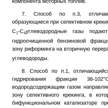
компонента моторных топлив.
7. Способ по п.3, отлича
образующиеся при селективном креки
С
-С
углеводородные газы пода
1
4
гидроочищенной бензиновой фракц
зону риформинга на вторичную перер
углеводороды.
8. Способ по п.1, отличающийс
гидрирования фракции 36-1
водородсодержащим газом направля
зону селективного крекинга, в кот
бифункциональном катализаторе п