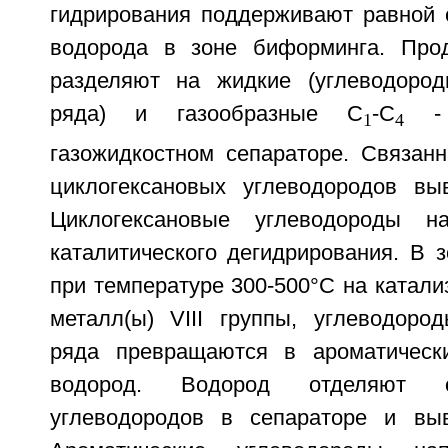
гидрирования поддерживают равной 
водорода в зоне биформинга. Прод
разделяют на жидкие (углеводород
ряда) и газообразные C
-C
- 
1
4
газожидкостном сепараторе. Связан
циклогексановых углеводородов вы
Циклогексановые углеводороды н
каталитического дегидрирования. В 
при температуре 300-500°С на катал
металл(ы) VIII группы, углеводород
ряда превращаются в ароматическ
водород. Водород отделяют о
углеводородов в сепараторе и выв