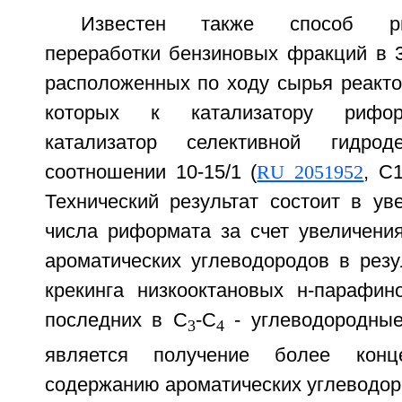
Известен также способ р
переработки бензиновых фракций в 3
расположенных по ходу сырья реакто
которых к катализатору рифор
катализатор селективной гидрод
соотношении 10-15/1 (
RU 2051952
, C1
Технический результат состоит в ув
числа риформата за счет увеличени
ароматических углеводородов в резу
крекинга низкооктановых н-парафи
последних в С
-С
- углеводородные
3
4
является получение более конце
содержанию ароматических углеводор