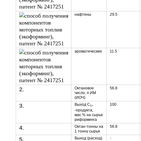
нафтены
29.5
ароматические
11.5
Октановое
56.8
2.
число, п.ИМ
(ИОЧ)
Выход С
100
3.
5+
-продукта,
мас.% на сырье
риформинга
Октан-тонны на
56.8
4.
1 тонну сырья
Выход (расход)
-
5.