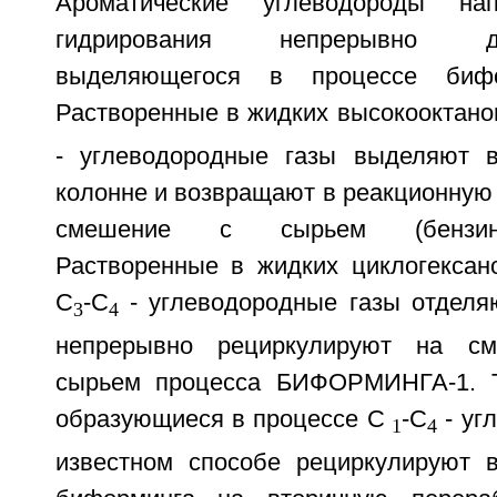
Ароматические углеводороды н
гидрирования непрерывно 
выделяющегося в процессе бифо
Растворенные в жидких высокооктано
- углеводородные газы выделяют в
колонне и возвращают в реакционную
смешение с сырьем (бензино
Растворенные в жидких циклогексан
С
-С
- углеводородные газы отделя
3
4
непрерывно рециркулируют на с
сырьем процесса БИФОРМИНГА-1. Т
образующиеся в процессе C
-C
- уг
1
4
известном способе рециркулируют 