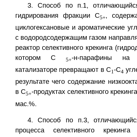
3. Способ по п.1, отличающийс
гидрирования фракции С
, содерж
5+
циклогексановые и ароматические уг
с водородсодержащим газом направля
реактор селективного крекинга (гидро
котором С
-н-парафины на 
5+
катализаторе превращают в C
-C
угл
1
4
результате чего содержание низкоок
в С
-продуктах селективного крекинг
5+
мас.%.
4. Способ по п.3, отличающий
процесса селективного крекинга