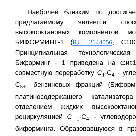
Наиболее близким по достигае
предлагаемому является спос
высокооктановых компонентов м
БИФОРМИНГ-1 (
RU 2144056
, C10G
Принципиальная технологическа
Биформинг - 1 приведена на фиг.1
совместную переработку C
-C
- угле
1
4
С
- бензиновых фракций (Биформи
5+
платиносодержащего катализато
отделением жидких высокооктан
рециркуляцией C
-C
- углеводоро
1
4
биформинга. Образовавшуюся в про