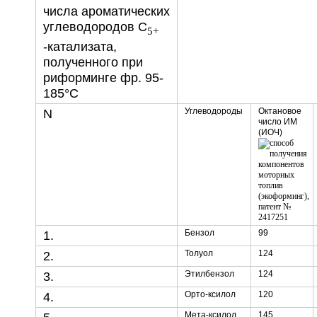
числа ароматических
углеводородов С
5+
-катализата,
полученного при
риформинге фр. 95-
185°С
Углеводороды
Октановое
N
число ИМ
(ИОЧ)
Бензол
99
1.
Толуол
124
2.
Этилбензол
124
3.
Орто-ксилол
120
4.
Мета-ксилол
145