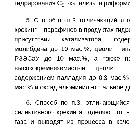
гидрирования С
-катализата риформи
5+
5. Способ по п.3, отличающийся т
крекинг н-парафинов в продуктах гидр
присутствии катализатора, соде
молибдена до 10 мас.%, цеолит ти
РЗЭСаУ до 10 мас.%, а также па
высококремнеземистый цеолит 
содержанием палладия до 0,3 мас.% 
мас.% и оксид алюминия -остальное д
6. Способ по п.3, отличающийся
селективного крекинга отделяют от 
газа и выводят из процесса в качес