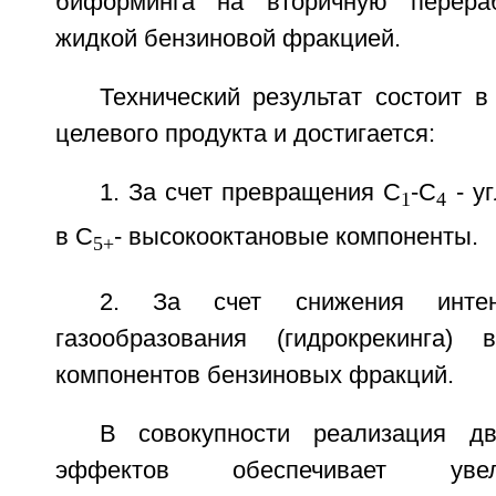
биформинга на вторичную перера
жидкой бензиновой фракцией.
Технический результат состоит 
целевого продукта и достигается:
1. За счет превращения C
-C
- у
1
4
в С
- высокооктановые компоненты.
5+
2. За счет снижения интен
газообразования (гидрокрекинга) 
компонентов бензиновых фракций.
В совокупности реализация д
эффектов обеспечивает уве