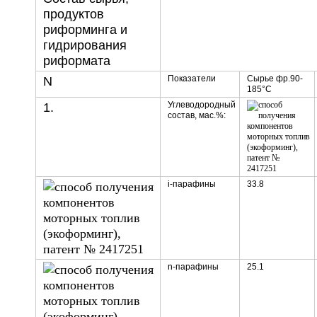
продуктов
риформинга и
гидрирования
риформата
Показатели
Сырье фр.90-
N
185°С
Углеводородный
1.
состав, мас.%:
i-парафины
33.8
n-парафины
25.1