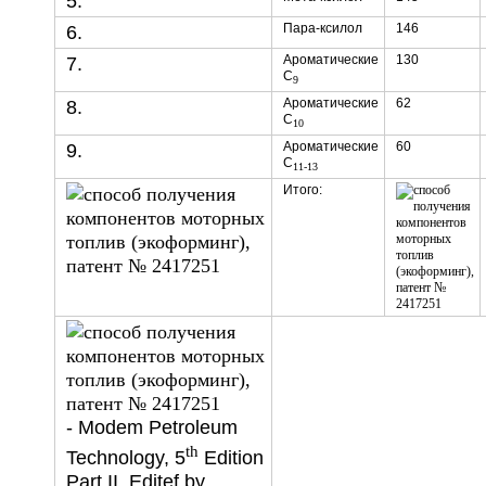
5.
Пара-ксилол
146
6.
Ароматические
130
7.
С
9
Ароматические
62
8.
С
10
Ароматические
60
9.
С
11-13
Итого:
- Modem Petroleum
th
Technology, 5
Edition
Part II, Editef by