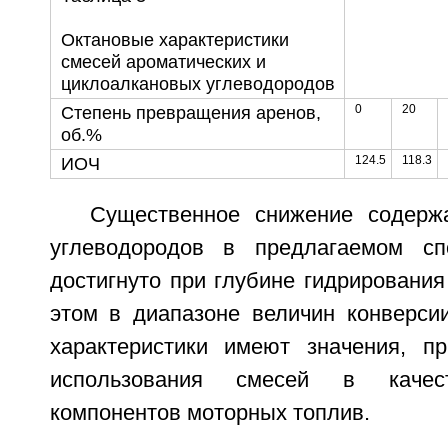
Октановые характеристики
смесей ароматических и
циклоалкановых углеводородов
0
20
Степень превращения аренов,
об.%
124.5
118.3
ИОЧ
Существенное снижение содерж
углеводородов в предлагаемом с
достигнуто при глубине гидрировани
этом в диапазоне величин конверси
характеристики имеют значения, п
использования смесей в качест
компонентов моторных топлив.