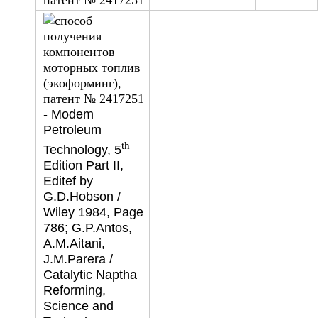
- Modem
Petroleum
th
Technology, 5
Edition Part II,
Editef by
G.D.Hobson /
Wiley 1984, Page
786; G.P.Antos,
A.M.Aitani,
J.M.Parera /
Catalytic Naptha
Reforming,
Science and