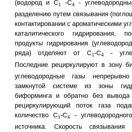
(водород и C
-C
- углеводородны
1
4
разделению путем связывания (погло
контактировании с ароматическими уг
каталитического гидрирования, 
продукты гидрирования (углеводород
ряда) отделяют от C
-C
- углев
1
4
Последние рециркулируют в зону б
углеводородные газы непрерывно
замкнутой системе из зоны гид
биформинга и обратно без вывода 
рециркулирующий поток газа пода
количество C
-C
- углеводородного
1
4
источника. Скорость связывания