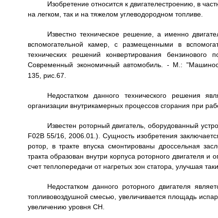
Изобретение относится к двигателестроению, в час
на легком, так и на тяжелом углеводородном топливе.
Известно техническое решение, а именно двигат
вспомогательной камер, с размещенными в вспомога
технических решений конвертирования бензинового п
Современный экономичный автомобиль. - М.: "Машиност
135, рис.67.
Недостатком данного технического решения явл
организации внутрикамерных процессов сгорания при раб
Известен роторный двигатель, оборудованный устр
F02B 55/16, 2006.01.). Сущность изобретения заключается
ротор, в тракте впуска смонтированы дроссельная зас
тракта образован внутри корпуса роторного двигателя и 
счет теплопередачи от нагретых зон статора, улучшая та
Недостатком данного роторного двигателя являе
топливовоздушной смесью, увеличивается площадь испаре
увеличению уровня СН.