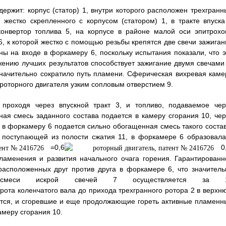
держит: корпус (статор) 1, внутри которого расположен трехгранн
 жестко скрепленного с корпусом (статором) 1, в тракте впуска
онвертор топлива 5, на корпусе в районе малой оси эпитрохо
, к которой жестко с помощью резьбы крепятся две свечи зажиган
ны на входе в форкамеру 6, поскольку испытания показали, что э
ению лучших результатов способствует зажигание двумя свечами 
значительно сократило путь пламени. Сферическая вихревая каме
роторного двигателя узким сопловым отверстием 9.
 проходя через впускной тракт 3, и топливо, подаваемое чер
ая смесь заданного состава подается в камеру сгорания 10, чер
 в форкамеру 6 подается сильно обогащенная смесь такого состав
 поступающей из полости сжатия 11, в форкамере 6 образовала
=0,6
0,
аменения и развития начального очага горения. Гарантированн
расположенных друг против друга в форкамере 6, что значитель
е смеси искрой свечей 7 осуществляется за 
рота коленчатого вала до прихода трехгранного ротора 2 в верхн
ется, и сгоревшие и еще продолжающие гореть активные пламенн
амеру сгорания 10.