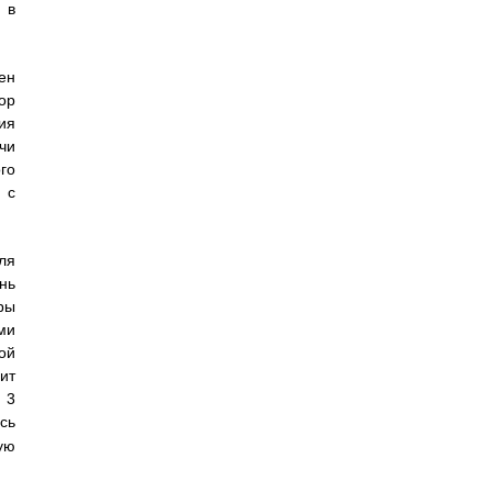
 в
ен
ор
ия
чи
го
 с
ля
нь
ры
ми
ой
ит
 3
сь
ую