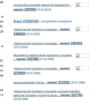
ак
тепловой роторный двигатель (варианты)
-
патент 2387850
(27.04.2010)
 и
из
Класс F02B19/08
с вихревыми камерами
Ю.
двигатель внутреннего сгорания
- патент
2468220
(27.11.2012)
двигатель внутреннего сгорания
- патент 2403412
 и
(10.11.2010)
форкамера двигателя внутреннего сгорания
- патент 2327882
(27.06.2008)
6,
ен
двигатель внутреннего сгорания
- патент
го
2279559
(10.07.2006)
за
вихрекамерный дизель
- патент 2133351
(20.07.1999)
ия
двигатель внутреннего сгорания, использующий в
 к
качестве топлива угольную пыль
- патент 2117783
(20.08.1998)