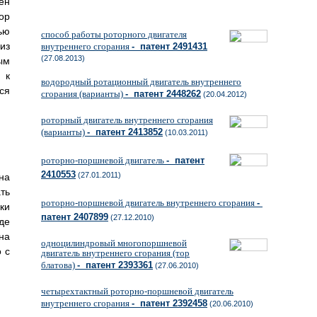
ен
ор
ью
способ работы роторного двигателя
из
внутреннего сгорания
- патент 2491431
(27.08.2013)
ым
 к
водородный ротационный двигатель внутреннего
ся
сгорания (варианты)
- патент 2448262
(20.04.2012)
роторный двигатель внутреннего сгорания
(варианты)
- патент 2413852
(10.03.2011)
роторно-поршневой двигатель
- патент
2410553
(27.01.2011)
на
ть
роторно-поршневой двигатель внутреннего сгорания
-
ки
патент 2407899
(27.12.2010)
де
на
одноцилиндровый многопоршневой
 с
двигатель внутреннего сгорания (тор
блатова)
- патент 2393361
(27.06.2010)
четырехтактный роторно-поршневой двигатель
внутреннего сгорания
- патент 2392458
(20.06.2010)