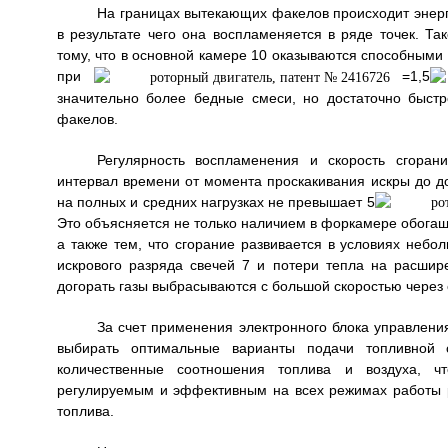
На границах вытекающих факелов происходит энерг
в результате чего она воспламеняется в ряде точек. Т
тому, что в основной камере 10 оказываются способными
при
=1,5
значительно более бедные смеси, но достаточно быст
факелов.
Регулярность воспламенения и скорость сгоран
интервал времени от момента проскакивания искры до д
на полных и средних нагрузках не превышает 5
Это объясняется не только наличием в форкамере обогащ
а также тем, что сгорание развивается в условиях небо
искрового разряда свечей 7 и потери тепла на расши
догорать газы выбрасываются с большой скоростью через 
За счет применения электронного блока управлени
выбирать оптимальные варианты подачи топливной с
количественные соотношения топлива и воздуха, ч
регулируемым и эффективным на всех режимах работы р
топлива.