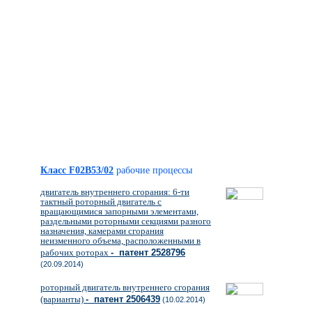
Класс F02B53/02
рабочие процессы
двигатель внутреннего сгорания: 6-ти
тактный роторный двигатель с
вращающимися запорными элементами,
раздельными роторными секциями разного
назначения, камерами сгорания
неизменного объема, расположенными в
рабочих роторах
- патент 2528796
(20.09.2014)
роторный двигатель внутреннего сгорания
(варианты)
- патент 2506439
(10.02.2014)