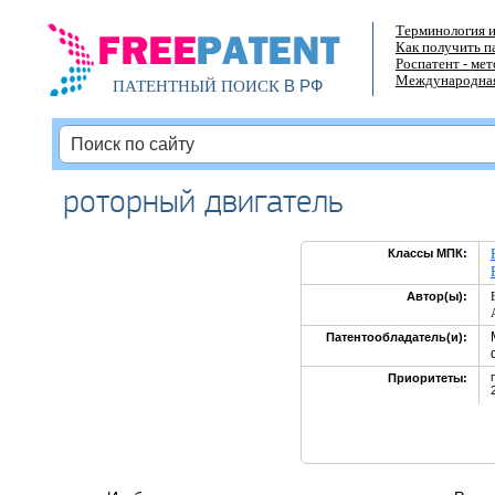
Терминология и
Как получить п
Роспатент - ме
Международная
В РФ
ПАТЕНТНЫЙ ПОИСК
роторный двигатель
Классы МПК:
Автор(ы):
Патентообладатель(и):
Приоритеты: