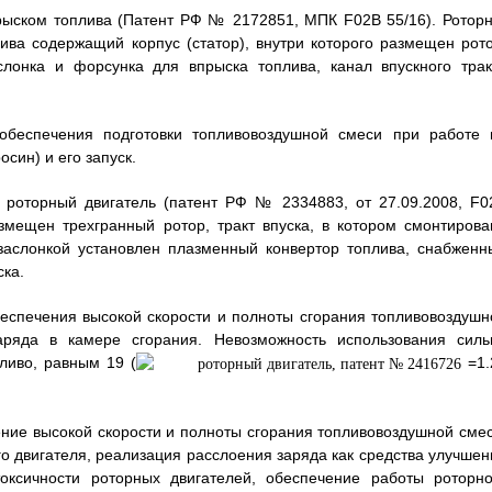
рыском топлива (Патент РФ № 2172851, МПК F02B 55/16). Роторн
ва содержащий корпус (статор), внутри которого размещен рото
слонка и форсунка для впрыска топлива, канал впускного трак
 обеспечения подготовки топливовоздушной смеси при работе 
син) и его запуск.
 роторный двигатель (патент РФ № 2334883, от 27.09.2008, F0
азмещен трехгранный ротор, тракт впуска, в котором смонтирова
 заслонкой установлен плазменный конвертор топлива, снабженн
ска.
еспечения высокой скорости и полноты сгорания топливовоздушн
ряда в камере сгорания. Невозможность использования силь
ливо, равным 19 (
=1.
ние высокой скорости и полноты сгорания топливовоздушной смес
о двигателя, реализация расслоения заряда как средства улучшен
оксичности роторных двигателей, обеспечение работы роторно