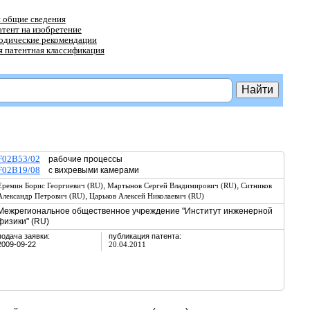
 общие сведения
атент на изобретение
тодические рекомендации
 патентная классификация
F02B53/02
рабочие процессы
F02B19/08
с вихревыми камерами
,
,
Еремин Борис Георгиевич (RU)
Мартынов Сергей Владимирович (RU)
Ситников
,
Александр Петрович (RU)
Царьков Алексей Николаевич (RU)
Межрегиональное общественное учреждение "Институт инженерной
физики" (RU)
подача заявки:
публикация патента:
2009-09-22
20.04.2011