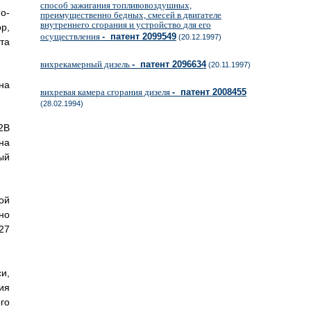
способ зажигания топливовоздушных,
о-
преимущественно бедных, смесей в двигателе
внутреннего сгорания и устройство для его
р,
осуществления
- патент 2099549
(20.12.1997)
та
вихрекамерный дизель
- патент 2096634
(20.11.1997)
на
вихревая камера сгорания дизеля
- патент 2008455
(28.02.1994)
2B
на
ый
ой
но
27
и,
ия
го