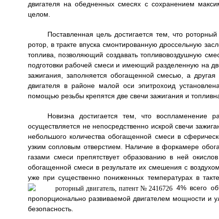
двигателя на обедненных смесях с сохранением макси
целом.
Поставленная цель достигается тем, что роторный
ротор, в тракте впуска смонтированную дроссельную засл
топлива, позволяющий создавать топливовоздушную сме
подготовки рабочей смеси и имеющий разделенную на две
зажигания, заполняется обогащенной смесью, а другая
двигателя в районе малой оси эпитрохоид установлен
помощью резьбы крепятся две свечи зажигания и топливн
Новизна достигается тем, что воспламенение р
осуществляется не непосредственно искрой свечи зажига
небольшого количества обогащенной смеси в сферическ
узким сопловым отверстием. Наличие в форкамере обог
газами смеси препятствует образованию в ней окислов
обогащенной смеси в результате их смешения с воздухом
уже при существенно пониженных температурах в такт
4% всего об
пропорционально развиваемой двигателем мощности и ул
безопасность.