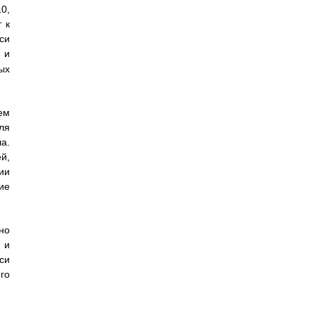
0,
 к
си
 и
ых
ем
ля
а.
й,
ии
ие
но
 и
си
го