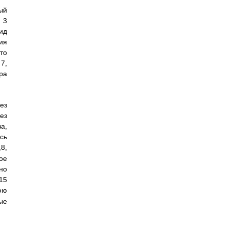
ый
 3
ид
ия
то
7,
ра
ез
ез
а,
сь
8,
ое
но
15
юю
ые