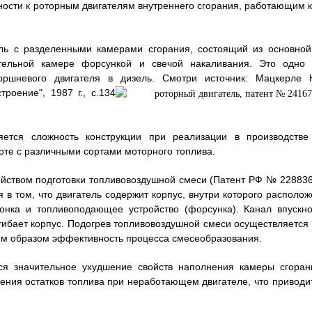
тности к роторным двигателям внутреннего сгорания, работающим к
ель с разделенными камерами сгорания, состоящий из основной
тельной камере форсункой и свечой накаливания. Это одно 
оршневого двигателя в дизель. Смотри источник: Мацкерле 
роение", 1987 г., с.134
яется сложность конструкции при реализации в производстве
оте с различными сортами моторного топлива.
ойством подготовки топливовоздушной смеси (Патент РФ № 228836
 в том, что двигатель содержит корпус, внутри которого располож
лонка и топливоподающее устройство (форсунка). Канал впускно
огибает корпус. Подогрев топливовоздушной смеси осуществляется 
ким образом эффективность процесса смесеобразования.
тся значительное ухудшение свойств наполнения камеры сгоран
ния остатков топлива при неработающем двигателе, что приводит