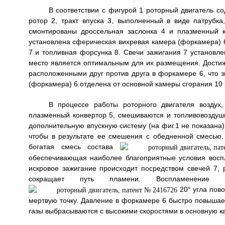
В соответствии с фигурой 1 роторный двигатель со
ротор 2, тракт впуска 3, выполненный в виде патрубка,
смонтированы дроссельная заслонка 4 и плазменный к
установлена сферическая вихревая камера (форкамера) 6
7 и топливная форсунка 8. Свечи зажигания 7 установле
место является оптимальным для их размещения. Достиж
расположенными друг против друга в форкамере 6, что 
(форкамера) 6 отделена от основной камеры сгорания 10 
В процессе работы роторного двигателя воздух,
плазменный конвертор 5, смешиваются и топливовоздушн
дополнительную впускную систему (на фиг.1 не показана)
чтобы в результате ее смешения с обедненной смесью,
богатая смесь состава
обеспечивающая наиболее благоприятные условия воспл
искровое зажигание происходит посредством свечей 7, 
сокращает путь пламени. Воспламенени
20° угла пово
мертвую точку. Давление в форкамере 6 быстро повыша
газы выбрасываются с высокими скоростями в основную к