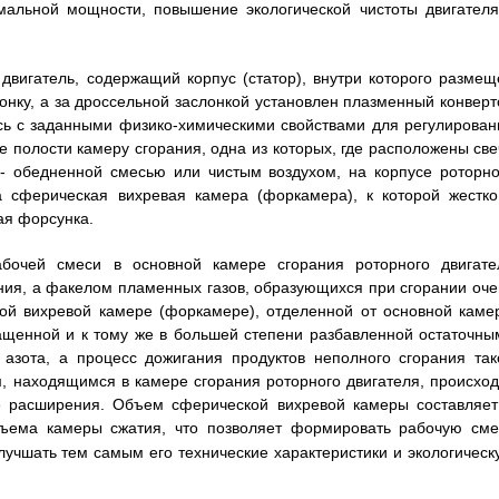
мальной мощности, повышение экологической чистоты двигателя
 двигатель, содержащий корпус (статор), внутри которого размещ
онку, а за дроссельной заслонкой установлен плазменный конверт
сь с заданными физико-химическими свойствами для регулирован
 полости камеру сгорания, одна из которых, где расположены све
 - обедненной смесью или чистым воздухом, на корпусе роторно
а сферическая вихревая камера (форкамера), к которой жестко
ая форсунка.
абочей смеси в основной камере сгорания роторного двигате
ния, а факелом пламенных газов, образующихся при сгорании оче
ой вихревой камере (форкамере), отделенной от основной каме
ащенной и к тому же в большей степени разбавленной остаточны
 азота, а процесс дожигания продуктов неполного сгорания так
, находящимся в камере сгорания роторного двигателя, происход
е расширения. Объем сферической вихревой камеры составляет
ъема камеры сжатия, что позволяет формировать рабочую сме
учшать тем самым его технические характеристики и экологическ