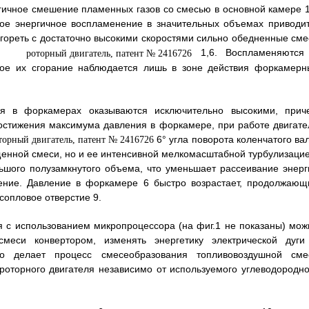
ичное смешение пламенных газов со смесью в основной камере 1
акое энергичное воспламенение в значительных объемах приводит
 гореть с достаточно высокими скоростями сильно обедненные сме
1,6. Воспламеняются
рое их сгорание наблюдается лишь в зоне действия форкамерн
ия в форкамерах оказываются исключительно высокими, прич
остижения максимума давления в форкамере, при работе двигате
6° угла поворота коленчатого вал
енной смеси, но и ее интенсивной мелкомасштабной турбулизацие
льшого полузамкнутого объема, что уменьшает рассеивание энерг
рение. Давление в форкамере 6 быстро возрастает, продолжающ
сопловое отверстие 9.
я с использованием микропроцессора (на фиг.1 не показаны) мож
меси конвертором, изменять энергетику электрической дуги
то делает процесс смесеобразования топливовоздушной сме
оторного двигателя независимо от используемого углеводородно