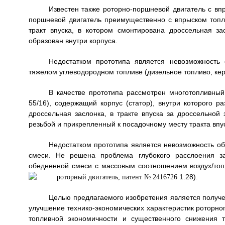
Известен также роторно-поршневой двигатель с вп
поршневой двигатель преимущественно с впрыском топли
тракт впуска, в котором смонтирована дроссельная за
образован внутри корпуса.
Недостатком прототипа является невозможность
тяжелом углеводородном топливе (дизельное топливо, керо
В качестве прототипа рассмотрен многотопливный
55/16), содержащий корпус (статор), внутри которого р
дроссельная заслонка, в тракте впуска за дроссельной
резьбой и прикрепленный к посадочному месту тракта впу
Недостатком прототипа является невозможность об
смеси. Не решена проблема глубокого расслоения за
обедненной смеси с массовым соотношением воздух/топ
1.28).
Целью предлагаемого изобретения является получе
улучшение технико-экономических характеристик роторног
топливной экономичности и существенного снижения т