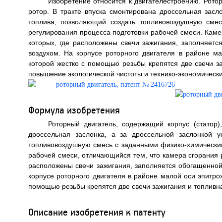
Изобретение относится к двигателестроению. Ротор
ротор. В тракте впуска смонтирована дроссельная засл
топлива, позволяющий создать топливовоздушную сме
регулирования процесса подготовки рабочей смеси. Камер
которых, где расположены свечи зажигания, заполняет
воздухом. На корпусе роторного двигателя в районе м
которой жестко с помощью резьбы крепятся две свечи з
повышение экологической чистоты и технико-экономических
Формула изобретения
Роторный двигатель, содержащий корпус (статор)
дроссельная заслонка, а за дроссельной заслонкой 
топливовоздушную смесь с заданными физико-химическим
рабочей смеси, отличающийся тем, что камера сгорания р
расположены свечи зажигания, заполняется обогащенной
корпусе роторного двигателя в районе малой оси эпитро
помощью резьбы крепятся две свечи зажигания и топливн
Описание изобретения к патенту