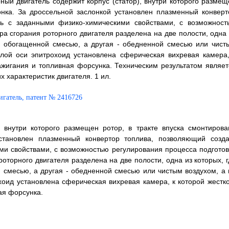
ный двигатель содержит корпус (статор), внутри которого размещ
онка. За дроссельной заслонкой установлен плазменный конверт
сь с заданными физико-химическими свойствами, с возможност
а сгорания роторного двигателя разделена на две полости, одна 
ся обогащенной смесью, а другая - обедненной смесью или чист
алой оси эпитрохоид установлена сферическая вихревая камера,
ажигания и топливная форсунка. Техническим результатом являет
 характеристик двигателя. 1 ил.
, внутри которого размещен ротор, в тракте впуска смонтирова
установлен плазменный конвертор топлива, позволяющий созда
и свойствами, с возможностью регулирования процесса подготов
оторного двигателя разделена на две полости, одна из которых, г
 смесью, а другая - обедненной смесью или чистым воздухом, а 
хоид установлена сферическая вихревая камера, к которой жестко
ая форсунка.