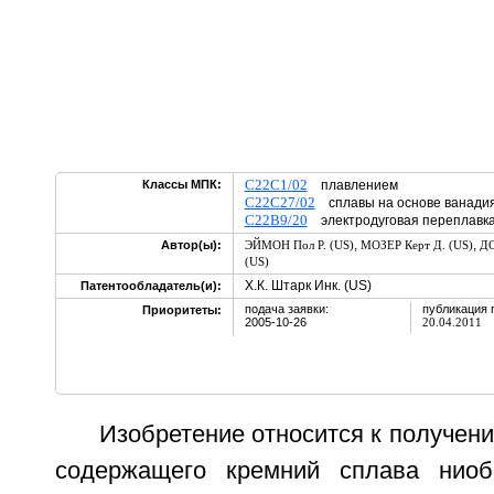
C22C1/02
Классы МПК:
плавлением
C22C27/02
сплавы на основе ванадия
C22B9/20
электродуговая переплавк
,
,
Автор(ы):
ЭЙМОН Пол Р. (US)
МОЗЕР Керт Д. (US)
ДО
(US)
Х.К. Штарк Инк. (US)
Патентообладатель(и):
подача заявки:
публикация 
Приоритеты:
2005-10-26
20.04.2011
Изобретение относится к получен
содержащего кремний сплава ниоби