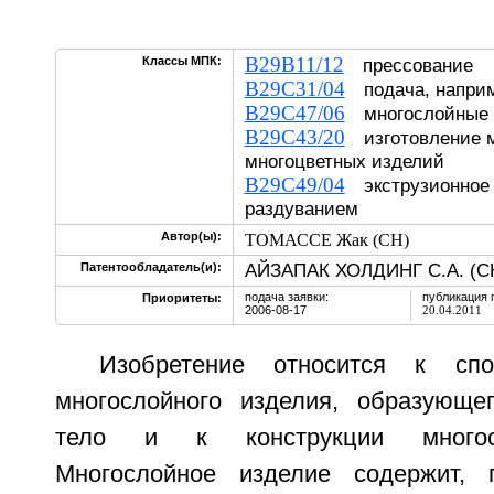
B29B11/12
Классы МПК:
прессование
B29C31/04
подача, наприм
B29C47/06
многослойные 
B29C43/20
изготовление м
многоцветных изделий
B29C49/04
экструзионное
раздуванием
Автор(ы):
ТОМАССЕ Жак (CH)
АЙЗАПАК ХОЛДИНГ С.А. (C
Патентообладатель(и):
подача заявки:
публикация 
Приоритеты:
2006-08-17
20.04.2011
Изобретение относится к спо
многослойного изделия, образующе
тело и к конструкции многосл
Многослойное изделие содержит,