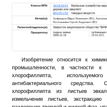
A61K36/61
Классы МПК:
Myrtaceae (семейство мир
дерево или эвкалипт
B01D11/02
твердых веществ
,
Автор(ы):
Зилфикаров Ифрат Назимович (RU)
Антонова
Постельников Сергей Андреевич (RU)
Закрытое акционерное общество "ВИФ
Патентообладатель(и):
подача заявки:
публикация 
Приоритеты:
2009-11-19
20.04.2011
Изобретение относится к химик
промышленности, в частности к 
хлорофиллипта, используем
антибактериального средства. 
хлорофиллипта из листьев эвкал
измельчение листьев, экстракцию 