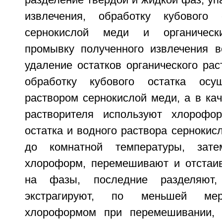
разделение твердой и жидкой фаз, уп
извлечения, обработку кубового 
сернокислой меди и органически
промывку полученного извлечения в
удаление остатков органического рас
обработку кубового остатка осу
раствором сернокислой меди, а в кач
растворителя используют хлорофор
остатка и водного раствора серноки
до комнатной температуры, за
хлороформ, перемешивают и отстаи
на фазы, последние разделяют
экстрагируют, по меньшей ме
хлороформом при перемешивании,