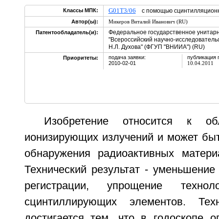
G01T3/06
Классы МПК:
с помощью сцинтилляционн
Автор(ы):
Микеров Виталий Иванович (RU)
Федеральное государственное унитар
Патентообладатель(и):
"Всероссийский научно-исследовательс
Н.Л. Духова" (ФГУП "ВНИИА") (RU)
подача заявки:
публикация 
Приоритеты:
2010-02-01
10.04.2011
Изобретение относится к обл
ионизирующих излучений и может быт
обнаружения радиоактивных матери
Технический результат - уменьшение
регистрации, упрощение техноло
сцинтиллирующих элементов. Техн
достигается тем, что в годоскопе о