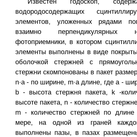
Известен годоскоп, соде
водородосодержащих сцинтиллир
элементов, уложенных рядами по
взаимно перпендикулярных н
фотоприемники, в котором сцинтилл
элементы выполнены в виде покрыт
оболочкой стержней с прямоуголь
стержни скомпонованы в пакет размера
n·a - по ширине, m·а длине, где a - ш
b - высота стержня пакета, k -коли
высоте пакета, n - количество стержн
m - количество стержней по длине 
мере, на одной из граней каждо
выполнены пазы, в пазах размещен