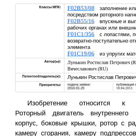
F02B53/08
Классы МПК:
заполнение или
посредством роторного на
F02B55/16
впускные и вып
рабочих органах или внеш
F01C1/356
с лопастями, 
возвратно-поступательно от
элемента
F01C19/06
из упругих ма
Автор(ы):
Лунькин Ростислав Петрович (
Вячеславович (RU)
Лунькин Ростислав Петрови
Патентообладатель(и):
подача заявки:
публикация 
Приоритеты:
2010-01-25
10.04.2011
Изобретение относится к дв
Роторный двигатель внутреннего 
корпус, боковые крышки, ротор с ра
камеру сгорания, камеру подпрессов