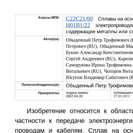
C22C21/00
Классы МПК:
Сплавы на осн
H01B1/22
электропроводя
содержащие металлы или с
Автор(ы):
Обыденный Петр Трофимович (
,
Петрович (RU)
Обыденный Мак
Букин Александр Константинов
,
Сергей Андреевич (RU)
Карели
Саморукова Ирина Трофимовна 
,
Витальевич (RU)
Чопоров Вита
Юсупов Владимир Сабитович (
Обыденный Петр Трофимови
Патентообладатель(и):
подача заявки:
публикация 
Приоритеты:
2007-04-20
27.03.2011
Изобретение относится к област
частности к передаче электроэнер
проводам и кабелям. Сплав на ос