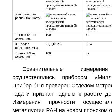
электричества
равной мощности.
То же, в %% от
100
63
алюминия.
3. Предел
21,9(18-25)
19,4
прочности, МПа.
То же в %% от
100
89
алюминия
Сравнительные измерения
осуществлялись прибором «Милли
Прибор был проверен Отделом метрол
года и признан годным к работе до 
Измерения прочности осуществ
металлургии РАН на новом японском 