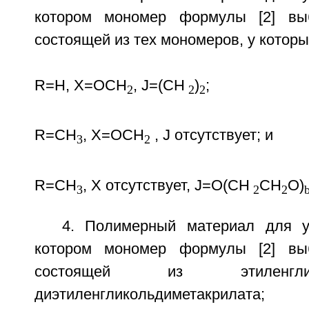
котором мономер формулы [2] вы
состоящей из тех мономеров, у которы
R=Н, Х=OCH
, J=(СН
)
;
2
2
2
R=СН
, Х=ОСН
, J отсутствует; и
3
2
R=СН
, Х отсутствует, J=O(СН
СН
O)
3
2
2
4. Полимерный материал для у
котором мономер формулы [2] вы
состоящей из этиленгликоль
диэтиленгликольдиметак