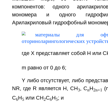
компонентов: одного арилакрило
мономера и одного гидрофил
Арилакриловый гидрофобный мономе
где X представляет собой H или C
m равно от 0 до 6;
Y либо отсутствует, либо предста
NR, где R является H, CH
, C
H
(n
3
n
2n+1
C
H
или CH
C
H
; и
6
5
2
6
5