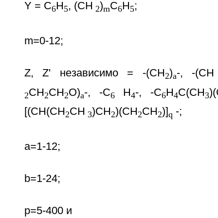
Y = C
H
, (CH
)
C
H
;
6
5
2
m
6
5
m=0-12;
Z, Z' независимо = -(CH
)
-, -(CH
2
a
CH
CH
O)
-, -C
H
-, -C
H
C(CH
)
2
2
2
a
6
4
6
4
3
[(СH(СH
СH
)СH
)(СH
СH
)]
-;
2
3
2
2
2
q
а=1-12;
b=1-24;
р=5-400 и