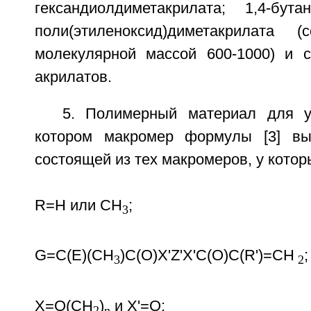
гександиолдиметакрилата; 1,4-бутан
поли(этиленоксид)диметакрилата (
молекулярной массой 600-1000) и 
акрилатов.
5. Полимерный материал для у
котором макромер формулы [3] вы
состоящей из тех макромеров, у котор
R=Н или СН
;
3
G=С(Е)(СН
)С(O)Х'Z'Х'С(O)С(R')=СН
;
3
2
Х=O(СН
)
и X'=О;
2
n