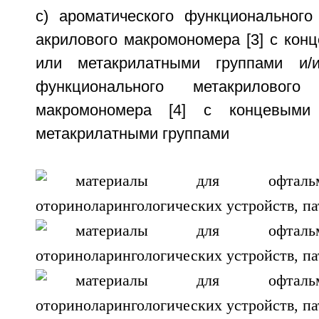
c) ароматического функционального
акрилового макромономера [3] с кон
или метакрилатными группами и/и
функционального метакриловог
макромономера [4] с концевыми
метакрилатными группами