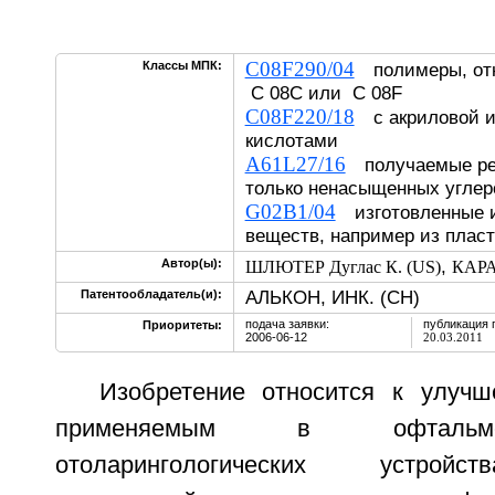
C08F290/04
Классы МПК:
полимеры, отн
C 08C или C 08F
C08F220/18
с акриловой и
кислотами
A61L27/16
получаемые реа
только ненасыщенных углер
G02B1/04
изготовленные и
веществ, например из плас
,
Автор(ы):
ШЛЮТЕР Дуглас К. (US)
КАРА
АЛЬКОН, ИНК. (CH)
Патентообладатель(и):
подача заявки:
публикация 
Приоритеты:
2006-06-12
20.03.2011
Изобретение относится к улуч
применяемым в офтальмо
отоларингологических устройс