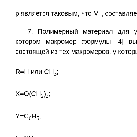
р является таковым, что М
составляе
n
7. Полимерный материал для у
котором макромер формулы [4] вы
состоящей из тех макромеров, у котор
R=Н или СН
;
3
Х=O(СН
)
;
2
2
Y=С
Н
;
6
5