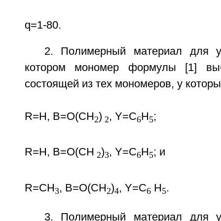
q=1-80.
2. Полимерный материал для у
котором мономер формулы [1] вы
состоящей из тех мономеров, у которы
R=Н, В=O(СН
)
, Y=С
Н
;
2
2
6
5
R=Н, В=O(СН
)
, Y=С
Н
; и
2
3
6
5
R=СН
, В=O(СН
)
, Y=С
Н
.
3
2
4
6
5
3. Полимерный материал для у