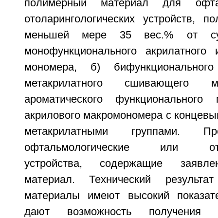
полимерный материал для офта
отоларингологических устройств, п
меньшей мере 35 вес.% от су
монофункционального акрилатного 
мономера, б) бифункционального
метакрилатного сшивающего
ароматического функционального 
акрилового макромономера с концевы
метакрилатными группами. П
офтальмологические или отола
устройства, содержащие заявл
материал. Технический результа
материалы имеют высокий показат
дают возможность получения г