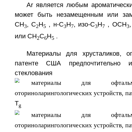
Ar является любым ароматически
может быть незамещенным или за
CH
, C
H
, н-C
H
, изо-C
H
, OCH
3
2
5
3
7
3
7
3
или CH
C
H
.
2
6
5
Материалы для хрусталиков, о
патенте США предпочтительно и
стеклова
T
g