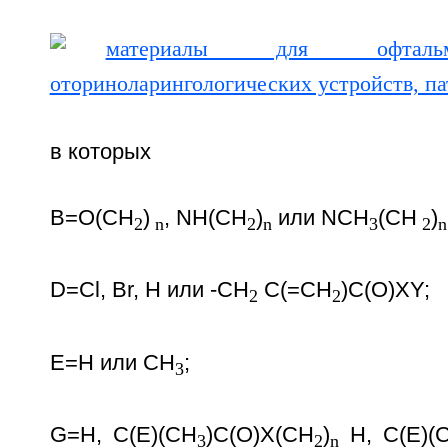
в которых
В=O(CH
)
, NH(CH
)
или NСН
(СН
)
2
n
2
n
3
2
n
D=Cl, Br, H или -CH
C(=CH
)C(O)XY;
2
2
Е=Н или СН
;
3
G=H, С(Е)(СН
)С(O)Х(СН
)
Н, С(Е)(
3
2
n