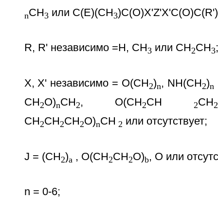
СН
или С(Е)(СН
)С(O)Х'Z'Х'С(O)С(R
n
3
3
R, R' независимо =Н, СН
или СН
СН
3
2
3
X, X' независимо = O(CH
)
, NH(CH
)
2
n
2
n
CH
O)
CH
, O(CH
CH
CH
2
n
2
2
2
2
CH
CH
CH
O)
CH
или отсутствует;
2
2
2
n
2
J = (CH
)
, O(CH
CH
O)
, O или отсутс
2
a
2
2
b
n = 0-6;