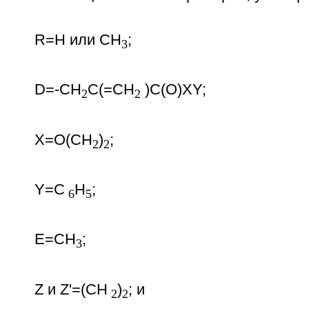
R=Н или СН
;
3
D=-CH
C(=CH
)C(O)XY;
2
2
Х=O(СН
)
;
2
2
Y=С
H
;
6
5
Е=СН
;
3
Z и Z'=(CH
)
; и
2
2