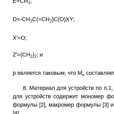
Е=СН
;
3
D=-CH
C(=CH
)C(O)XY;
2
2
X'=О;
Z'=(CH
)
; и
2
2
p является таковым, что М
составляет
n
8. Материал для устройств по п.1
для устройств содержит мономер фо
формулы [2], макромер формулы [3] 
[4].