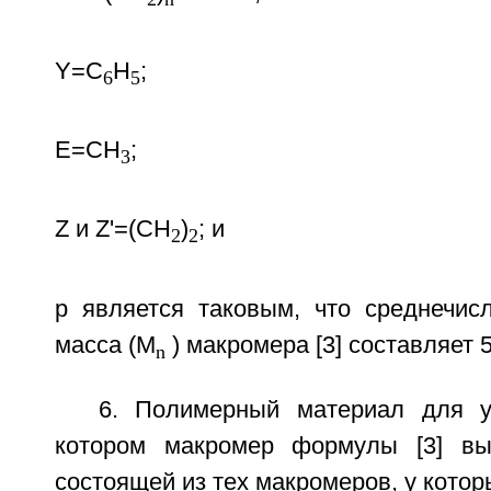
Y=С
Н
;
6
5
Е=СН
;
3
Z и Z'=(CH
)
; и
2
2
р является таковым, что среднечис
масса (М
) макромера [3] составляет 
n
6. Полимерный материал для у
котором макромер формулы [3] вы
состоящей из тех макромеров, у котор