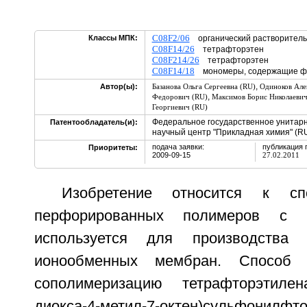
C08F2/06
Классы МПК:
органический растворитель
C08F14/26
тетрафторэтен
C08F214/26
тетрафторэтен
C08F14/18
мономеры, содержащие ф
,
Автор(ы):
Базанова Ольга Сергеевна (RU)
Одиноков Але
,
Федорович (RU)
Максимов Борис Николаевич
Георгиевич (RU)
Федеральное государственное унитарн
Патентообладатель(и):
научный центр "Прикладная химия" (R
подача заявки:
публикация 
Приоритеты:
2009-09-15
27.02.2011
Изобретение относится к сп
перфорированных полимеров с 
используется для производства 
ионообменных мембран. Способ
сополимеризацию тетрафторэтиле
диокса-4-метил-7-октен)сульфони