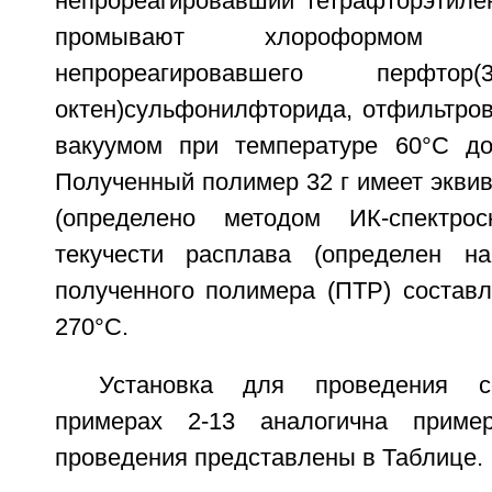
непрореагировавший тетрафторэтиле
промывают хлороформом
непрореагировавшего перфтор(3,6-
октен)сульфонилфторида, отфильтро
вакуумом при температуре 60°C до
Полученный полимер 32 г имеет экви
(определено методом ИК-спектроск
текучести расплава (определен н
полученного полимера (ПТР) составл
270°C.
Установка для проведения с
примерах 2-13 аналогична приме
проведения представлены в Таблице.