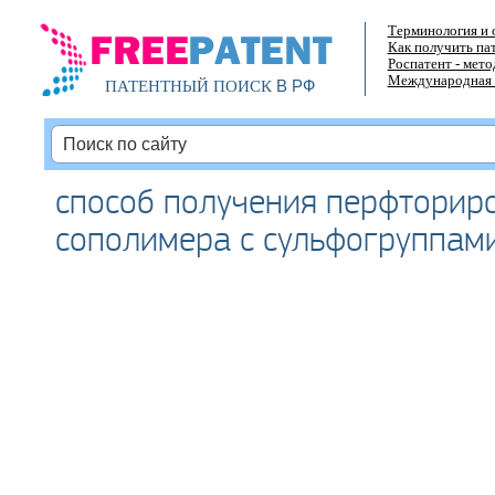
Терминология и 
Как получить па
Роспатент - мет
Международная 
В РФ
ПАТЕНТНЫЙ ПОИСК
способ получения перфторир
сополимера с сульфогруппам