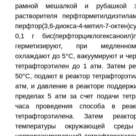
рамной мешалкой и рубашкой з
растворителя перфторметилдиэтила
перфтор(3,6-диокса-4-метил-7-октен
0,1 г бис(перфторциклогексаноил)
герметизируют, при медленно
охлаждают до 5°C, вакуумируют и че
тетрафторэтилен до 1 атм. Затем ре
50°C, подают в реактор тетрафторэти
атм, и давление в реакторе поддерж
пределах 5 атм за счет подачи тетр
часа проведения способа в реа
тетрафторэтилена. Затем реак
температуры окружающей среды 