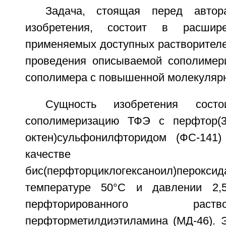
Задача, стоящая перед автор
изобретения, состоит в расшире
применяемых доступных растворител
проведения описываемой сополимер
сополимера с повышенной молекулярн
Сущность изобретения сос
сополимеризацию ТФЭ с перфтор(3,6
октен)сульфонилфторидом (ФС-141
качестве ини
бис(перфторциклогексаноил)перок
температуре 50°C и давлении 2,
перфторированного ра
перфторметилдиэтиламина (МД-46). Э