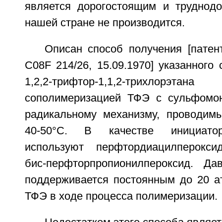
является дорогостоящим и труднодо
нашей стране не производится.
Описан способ получения [патен
C08F 214/26, 15.09.1970] указанного
1,2,2-трифтор-1,1,2-трихлорэта
сополимеризацией ТФЭ с сульфомо
радикальному механизму, проводим
40-50°C. В качестве инициато
используют перфтордиацилпероксид
бис-перфторпропионилпероксид. Да
поддерживается постоянным до 20 ат
ТФЭ в ходе процесса полимеризации.