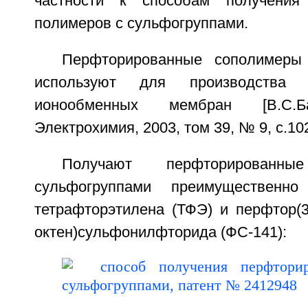
частности к способам получения
полимеров с сульфогруппами.
Перфторированные сополимеры
используют для производства п
ионообменных мембран [B.C.
Электрохимия, 2003, том 39, № 9, с.10
Получают перфторирован
сульфогруппами преимущественно
тетрафторэтилена (ТФЭ) и перфтор(3,
октен)сульфонилфторида (ФС-141):