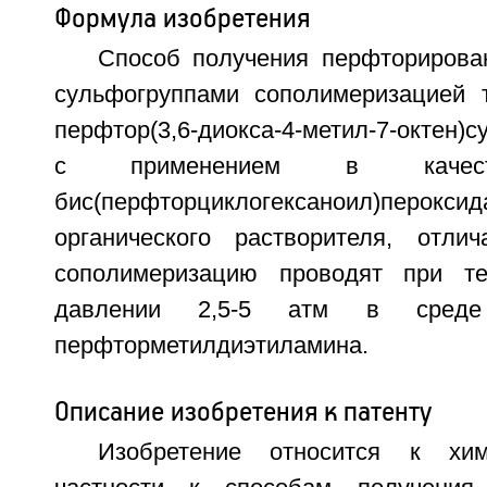
Формула изобретения
Способ получения перфторирова
сульфогруппами сополимеризацией 
перфтор(3,6-диокса-4-метил-7-октен
с применением в качест
бис(перфторциклогексаноил)пе
органического растворителя, отли
сополимеризацию проводят при т
давлении 2,5-5 атм в среде
перфторметилдиэтиламина.
Описание изобретения к патенту
Изобретение относится к хи