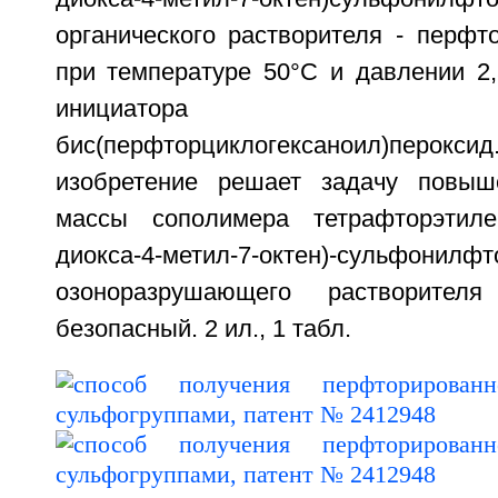
органического растворителя - перфт
при температуре 50°С и давлении 2,
инициатора ис
бис(перфторциклогексаноил)п
изобретение решает задачу повыш
массы сополимера тетрафторэтиле
диокса-4-метил-7-октен)-сульфони
озоноразрушающего растворителя
безопасный. 2 ил., 1 табл.