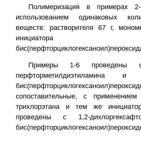
Полимеризация в примерах 2-
использованием одинаковых кол
веществ: растворителя 67 г, моном
инициатора поли
бис(перфторциклогексаноил)пероксида 
Примеры 1-6 проведены с
перфторметилдиэтиламина и
бис(перфторциклогексаноил)перокси
сопоставительные, с применением 1,
трихлорэтана и тем же инициато
проведены с 1,2-дихлоргексафт
бис(перфторциклогексаноил)пероксид