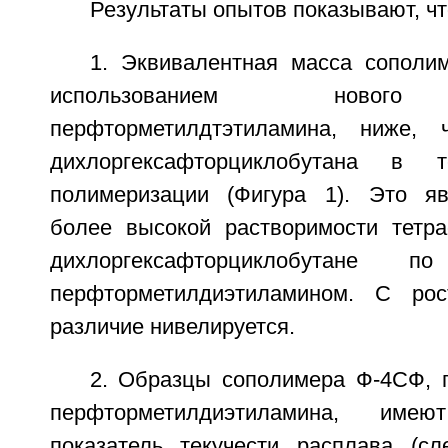
Результаты опытов показывают, чт
1. Эквивалентная масса сополим
использованием нового 
перфторметилдтэтиламина, ниже,
дихлоргексафторциклобутана в
полимеризации (Фигура 1). Это яв
более высокой растворимости тетра
дихлоргексафторциклобутане
перфторметилдиэтиламином. С ро
различие нивелируется.
2. Образцы сополимера Ф-4СФ, 
перфторметилдиэтиламина, име
показатель текучести расплава (сл