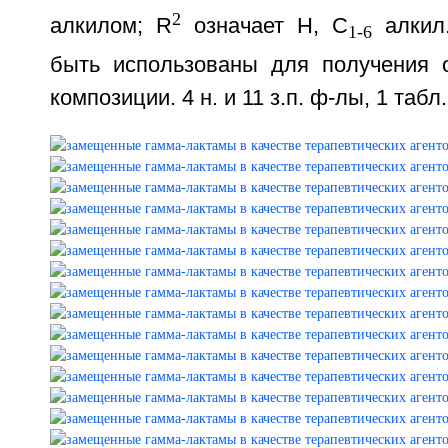
2
алкилом; R
означает Н, C
алкил.
1-6
быть использованы для получения 
композиции. 4 н. и 11 з.п. ф-лы, 1 табл.