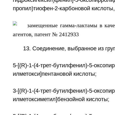
гидроксигексил)фенил]-5-оксопирроли
пропил)тиофен-2-карбоновой кислот
13. Соединение, выбранное из гру
5-[(R)-1-(4-трет-бутилфенил)-5-оксопи
илметокси]пентановой кислоты;
3-[(R)-1-(4-трет-бутилфенил)-5-оксопи
илметоксиметил]бензойной кислоты;