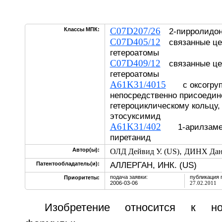
C07D207/26
Классы МПК:
2-пирролидо
C07D405/12
связанные це
гетероатомы
C07D409/12
связанные це
гетероатомы
A61K31/4015
с оксогруп
непосредственно присоедин
гетероциклическому кольцу,
этосуксимид
A61K31/402
1-арилзамещ
пиретанид
,
Автор(ы):
ОЛД Дейвид У. (US)
ДИНХ Данн
АЛЛЕРГАН, ИНК. (US)
Патентообладатель(и):
подача заявки:
публикация 
Приоритеты:
2006-03-06
27.02.2011
Изобретение относится к н