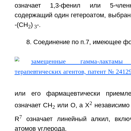
означает 1,3-фенил или 5-членн
содержащий один гетероатом, выбран
-(СН
)
-.
2
3
8. Соединение по п.7, имеющее ф
или его фармацевтически приемл
2
означает СН
или О, а Х
независимо 
2
7
R
означает линейный алкил, вкл
атомов углерода.