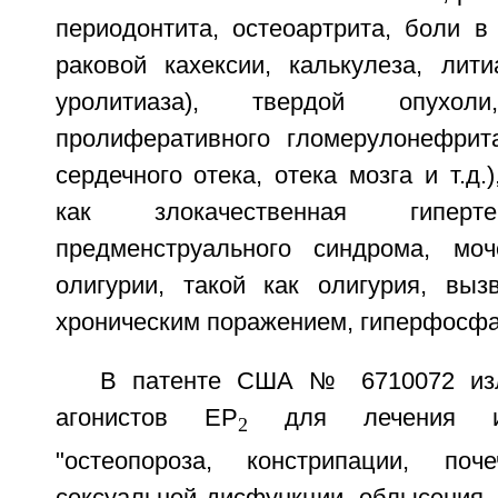
периодонтита, остеоартрита, боли в 
раковой кахексии, калькулеза, лити
уролитиаза), твердой опухоли
пролиферативного гломерулонефрита
сердечного отека, отека мозга и т.д.)
как злокачественная гипер
предменструального синдрома, моч
олигурии, такой как олигурия, вы
хроническим поражением, гиперфосфату
В патенте США № 6710072 изл
агонистов ЕР
для лечения ил
2
"остеопороза, констрипации, поче
сексуальной дисфункции, облысения, 