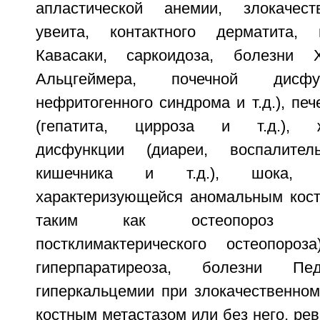
апластической анемии, злокачест
увеита, контактного дерматита, 
Кавасаки, саркоидоза, болезни 
Альцгеймера, почечной дисфу
нефритогенного синдрома и т.д.), пе
(гепатита, цирроза и т.д.), же
дисфункции (диареи, воспалител
кишечника и т.д.), шока, б
характеризующейся аномальным кос
таким как остеопороз (
постклимактерического остеопороза
гиперпаратиреоза, болезни Пед
гиперкальцемии при злокачественном
костным метастазом или без него, рев