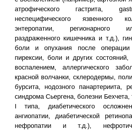
атрофического гастрита, gastri
неспецифического язвенного ко
энтеропатии, регионарного и
раздраженного кишечника и т.д.), гин
боли и опухания после операции
пирексии, боли и других состояний,
воспалением, аллергического забо
красной волчанки, склеродермы, поли
бурсита, нодозного панартериита, р
синдрома Сьергена, болезни Бехчета, 
I типа, диабетического осложнен
ангиопатии, диабетической ретинопа
нефропатии и т.д.), нефротич