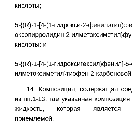
кислоты;
5-{(R)-1-[4-(1-гидрокси-2-фенилэтил)фе
оксопирролидин-2-илметоксиметил}фу
кислоты; и
5-{(R)-1-[4-(1-гидроксигексил)фенил]-
илметоксиметил}тиофен-2-карбоновой
14. Композиция, содержащая со
из пп.1-13, где указанная композиция
жидкость, которая является о
приемлемой.