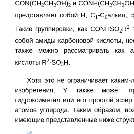
CON(CH
CH
OH)
и CONH(CH
CH
OH)
2
2
2
2
2
представляет собой Н, C
-C
алкил, 
1
6
2
Такие группировки, как CONHSO
R
2
собой амиды карбоновой кислоты, нес
также можно рассматривать как 
2
кислоты R
-SO
H.
3
Хотя это не ограничивает каким
изобретения, Y также может пр
гидроксиметил или его простой эфир
атомов углерода. Таким образом, во
имеющие представленные ниже струк