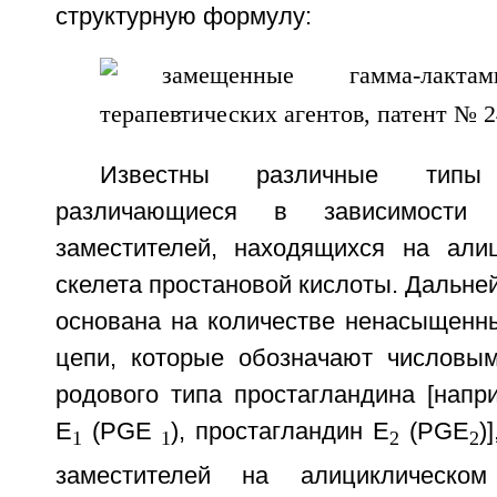
структурную формулу:
Известны различные типы п
различающиеся в зависимости
заместителей, находящихся на али
скелета простановой кислоты. Дальн
основана на количестве ненасыщенны
цепи, которые обозначают числовы
родового типа простагландина [напр
E
(PGE
), простагландин Е
(PGE
)
1
1
2
2
заместителей на алициклическом