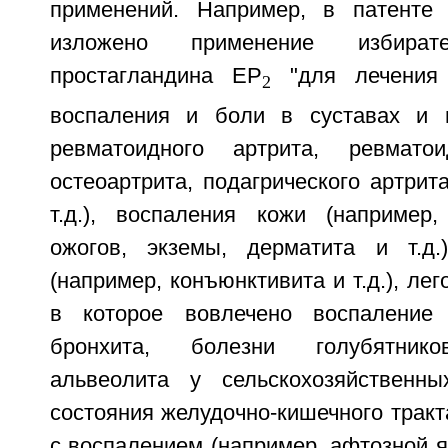
применений. Например, в патен
изложено применение избирате
простагландина ЕР
"для лечения 
2
воспаления и боли в суставах и 
ревматоидного артрита, ревматои
остеоартрита, подагрического артрит
т.д.), воспаления кожи (например,
ожогов, экземы, дерматита и т.д.
(например, конъюнктивита и т.д.), лег
в которое вовлечено воспаление 
бронхита, болезни голубятников
альвеолита у сельскохозяйственны
состояния желудочно-кишечного тракт
с воспалением (например, афтозной я