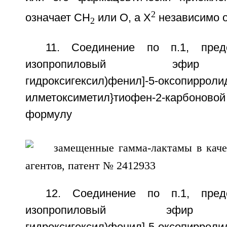
2
означает СН
или О, а X
независимо о
2
11. Соединение по п.1, пред
изопропиловый эфир 5-{
гидроксигексил)фенил]-5-оксопирроли
илметоксиметил}тиофен-2-карбоново
формулу
12. Соединение по п.1, пред
изопропиловый эфир 5-(3-