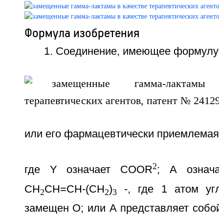
Формула изобретения
1. Соединение, имеющее формулу
или его фармацевтически приемлемая
2
где Y означает COOR
; А означ
СН
СН=СН-(СН
)
-, где 1 атом уг
2
2
3
замещен О; или А представляет собо