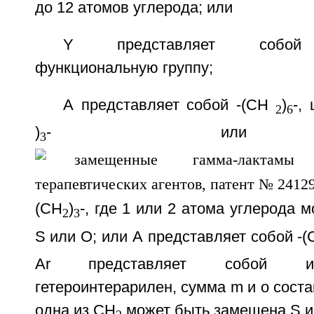
до 12 атомов углерода; или
Y представляет собой т
функциональную группу;
А представляет собой -(СН
)
-,
2
6
)
- или 
3
(СН
)
-, где 1 или 2 атома углерода 
2
3
S или О; или А представляет собой -
Ar представляет собой ин
гетероинтерарилен, сумма m и о состав
одна из СН
может быть замещена S и