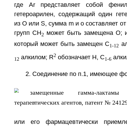
где Ar представляет собой фени
гетероарилен, содержащий один гет
из О или S, сумма m и о составляет от 
групп СН
может быть замещена О; и
2
который может быть замещен С
ал
1-12
2
алкилом; R
обозначает Н, C
алки
12
1-6
2. Соединение по п.1, имеющее ф
или его фармацевтически приемл