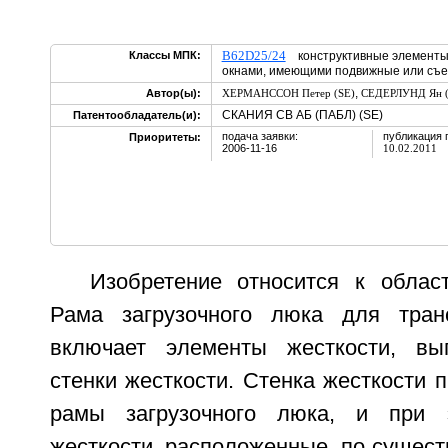
B62D25/24
Классы МПК:
конструктивные элементы 
окнами, имеющими подвижные или съ
,
Автор(ы):
ХЕРМАНССОН Петер (SE)
СЕДЕРЛУНД Ян (
СКАНИЯ СВ АБ (ПАБЛ) (SE)
Патентообладатель(и):
подача заявки:
публикация 
Приоритеты:
2006-11-16
10.02.2011
Изобретение относится к облас
Рама загрузочного люка для транс
включает элементы жесткости, в
стенки жесткости. Стенка жесткости п
рамы загрузочного люка, и при 
жесткости, расположенные, по сущест