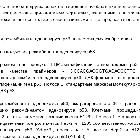
еств, целей и других аспектов настоящего изобретения подробнос
оиллюстрированы прилагаемыми чертежами, входящими в настоящ
ертежи являются только иллюстративными и не предназначены д
ния рекомбинанта аденовируса р53 по настоящему изобретению.
лов получения рекомбинанта аденовируса р53.
гарозном геле продукта ПЦР-амплификации генной формы р53.
а в качестве праймеров - 5'CCACGACGGTGACACGCTTC
сть рекомбинанта аденовируса р53. ДНК-фрагмент, содержащ
плификации гена р53. Полоса 1: стандартные маркеры молекулярно
ДНК р53.
 рекомбинанта аденовируса р53, экстрагированного 36 ч ранее 
екцию рекомбинантом аденовируса р53. Клетками, прошедши
-2, а также немелкие раковые клетки H1299. Полоса 1: стандартн
ицательный контроль клеток Нер-2 и H1299 соответственно, котор
еновируса р53 (Ad-p53); полосы 4 и 5: клетки Нер-2 и H12
рекомбинантом аденовируса р53 (Ad-p53).