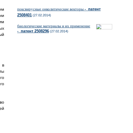
ем
поксвирусные онколитические векторы
- патент
2508401
и
(27.02.2014)
им
биологические материалы и их применение
ых
- патент 2508296
(27.02.2014)
ый
 в
ты
го
го
во
ей