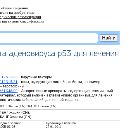
 общие сведения
атент на изобретение
тодические рекомендации
 патентная классификация
та аденовируса р53 для лечения
C12N15/86
вирусные векторы
C12N15/31
гены, кодирующие микробные белки, например
энтеротоксины
A61K48/00
Лекарственные препараты, содержащие генетический
материал, который включен в клетки живого организма для лечения
генетических заболеваний; для генной терапии
,
ПЕНГ Жаохи (CN)
ЖАНГ Хиаожи (CN)
ПЕНГ Жаохи (CN),
ЖАНГ Хиаожи (CN)
подача заявки:
публикация патента:
2005-01-26
27.01.2011