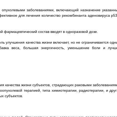
 с опухолевыми заболеваниями, включающий назначение указанн
ективное для лечения количество рекомбинанта аденовируса р53
ый фармацевтический состав вводят в одноразовой дозе.
ель улучшения качества жизни включает, но не ограничивается одн
бавка веса, большая энергичность, уменьшение боли и лучш
ия качества жизни субъектов, страдающих раковыми заболеваниям
оопухолевой терапией, типа химиотерапии, радиотерапии, и друг
ых субъектов.