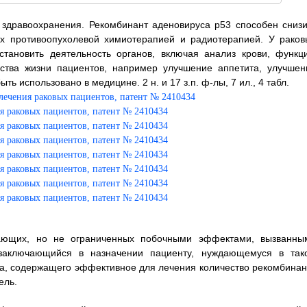
 здравоохранения. Рекомбинант аденовируса р53 способен снизи
х противоопухолевой химиотерапией и радиотерапией. У раков
становить деятельность органов, включая анализ крови, функц
ества жизни пациентов, например улучшение аппетита, улучшен
ь использовано в медицине. 2 н. и 17 з.п. ф-лы, 7 ил., 4 табл.
ающих, но не ограниченных побочными эффектами, вызванны
 заключающийся в назначении пациенту, нуждающемуся в так
а, содержащего эффективное для лечения количество рекомбинан
ель.