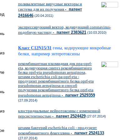
поливалентные вирусные векторы и
система для их получения
- патент
ед
2416646
(20.04.2011)
экспрессирующий вектор, кодирующий coronavirus-
подобную частицу
- патент 2383621
(10.03.2010)
нь
Класс C12N15/31
гены, кодирующие микробные
из
белки, например энтеротоксины
рекомбинантная плазмидная днк ppa-oprf-
eta, кодирующая синтез рекомбинантного
ле
белка oprf-eta pseudomonas aeruginosa,
штамм escherichia coli pa-oprf-eta -
продуцент рекомбинантного белка oprf-eta
pseudomonas aeruginosa и способ
получения рекомбинантного белка oprf-eta
нь
pseudomonas aeruginosa
- патент 2529359
(27.09.2014)
из
клостридиальные нейротоксины с измененной
персистентностью
- патент 2524429
(27.07.2014)
штамм бактерий escherichia coli - продуцент
ое
рекомбинантного флагеллина
- патент 2524133
(27.07.2014)