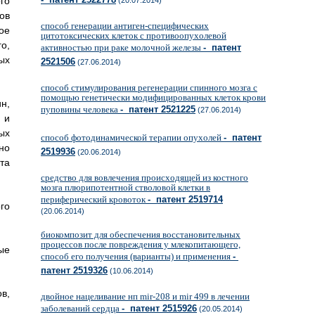
го
(20.07.2014)
ов
способ генерации антиген-специфических
ое
цитотоксических клеток с противоопухолевой
о,
активностью при раке молочной железы
- патент
ых
2521506
(27.06.2014)
способ стимулирования регенерации спинного мозга с
помощью генетически модифицированных клеток крови
н,
пуповины человека
- патент 2521225
(27.06.2014)
 и
ых
способ фотодинамической терапии опухолей
- патент
но
2519936
(20.06.2014)
та
средство для вовлечения происходящей из костного
мозга плюрипотентной стволовой клетки в
периферический кровоток
- патент 2519714
го
(20.06.2014)
биокомпозит для обеспечения восстановительных
процессов после повреждения у млекопитающего,
ые
способ его получения (варианты) и применения
-
патент 2519326
(10.06.2014)
в,
двойное нацеливание нп mir-208 и mir 499 в лечении
заболеваний сердца
- патент 2515926
(20.05.2014)