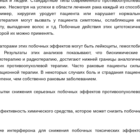
тных и людей. Стандартные типы современного противоопухолево
ю. Несмотря на успехи в области лечения рака каждый из способ
имер, хирургия уродует пациента или нарушает нормальн
отерапия могут вызвать у пациента симптомы, ослабляющие ег
ту, выпадение волос и т.д. Побочные действия этих цитотоксичн
торой их можно применять.
аторами этих побочных эффектов могут быть лейкоциты, гемоглоби
. Результаты этих анализов показывают, что биохимические
иотерапию и радиотерапию, достигают нижней границы аналогичн
их противоопухолевой терапии. Часто раковые пациенты силь
ционной терапии. В некоторых случаях боль и страдания пациен
пени, чем собственно раковым заболеванием.
ытки снижения серьезных побочных эффектов противоопухолево
фективность химического средства, которое может снизить побочн
е интерферона для снижения побочных токсических эффекто