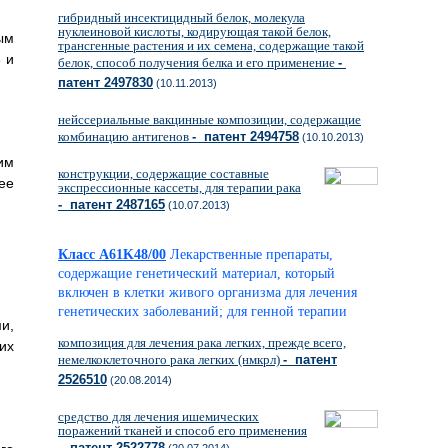
гибридный инсектицидный белок, молекула
нуклеиновой кислоты, кодирующая такой белок,
ым
трансгенные растения и их семена, содержащие такой
 и
белок, способ получения белка и его применение
-
патент 2497830
(10.11.2013)
нейссериальные вакцинные композиции, содержащие
комбинацию антигенов
- патент 2494758
(10.10.2013)
им
конструкции, содержащие составные
ее
экспрессионные кассеты, для терапии рака
- патент 2487165
(10.07.2013)
Класс A61K48/00
Лекарственные препараты,
содержащие генетический материал, который
включен в клетки живого организма для лечения
генетических заболеваний; для генной терапии
и,
композиция для лечения рака легких, прежде всего,
их
немелкоклеточного рака легких (нмкрл)
- патент
2526510
(20.08.2014)
средство для лечения ишемических
поражений тканей и способ его применения
- патент 2522778