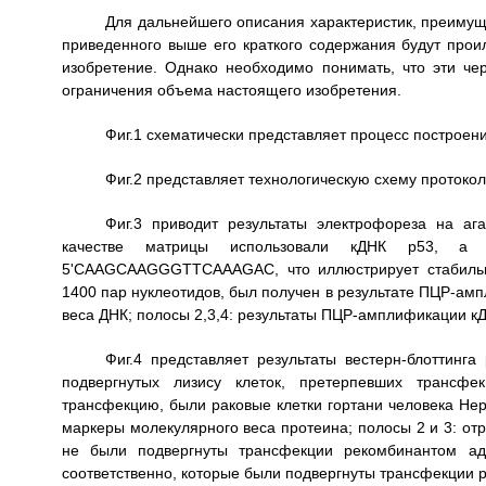
Для дальнейшего описания характеристик, преимущ
приведенного выше его краткого содержания будут пр
изобретение. Однако необходимо понимать, что эти ч
ограничения объема настоящего изобретения.
Фиг.1 схематически представляет процесс построе
Фиг.2 представляет технологическую схему протоко
Фиг.3 приводит результаты электрофореза на а
качестве матрицы использовали кДНК р53, 
5'CAAGCAAGGGTTCAAAGAC, что иллюстрирует стабильно
1400 пар нуклеотидов, был получен в результате ПЦР-ам
веса ДНК; полосы 2,3,4: результаты ПЦР-амплификации к
Фиг.4 представляет результаты вестерн-блоттинга
подвергнутых лизису клеток, претерпевших трансф
трансфекцию, были раковые клетки гортани человека Нер
маркеры молекулярного веса протеина; полосы 2 и 3: отр
не были подвергнуты трансфекции рекомбинантом ад
соответственно, которые были подвергнуты трансфекции 