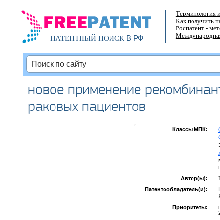
Терминология и
Как получить п
Роспатент - ме
Международная
В РФ
ПАТЕНТНЫЙ ПОИСК
новое применение рекомбинан
раковых пациентов
Классы МПК:
Автор(ы):
Патентообладатель(и):
Приоритеты: