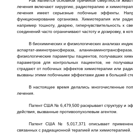
Рак является основной причиной смертности живо
лечения включают хирургию, радиотерапию и химиотерапи
лечения имеет серьезные побочные эффекты. Напр
функционирование организма. Химиотерапия или ради
например тошноту, диарею, гиперчувствительность к све
соединений часто ограничивают частоту и дозировку, в ко
В биохимических и физиологических анализах индик
аспартат-аминотрансфераза, аланинаминотрансфераза
физиологические параметры пациентов, получавших хим
параметров для контрольных пациентов, не получавш
страдают от побочных эффектов химиотерапии или радиа
вызваны этими побочными эффектами даже в большей сте
В настоящее время делались многочисленные поп
лечения.
Патент США № 6,479,500 раскрывает структуру и эф
действия, вызванные противоопухолевым агентом.
Патент США № 5,017,371 описывает применени
связанных с радиационной терапией или химиотерапией.