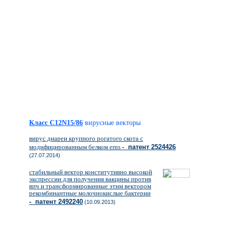
Класс C12N15/86
вирусные векторы
вирус диареи крупного рогатого скота с
модифицированным белком erns
- патент 2524426
(27.07.2014)
стабильный вектор конститутивно высокой
экспрессии для получения вакцины против
впч и трансформированные этим вектором
рекомбинантные молочнокислые бактерии
- патент 2492240
(10.09.2013)