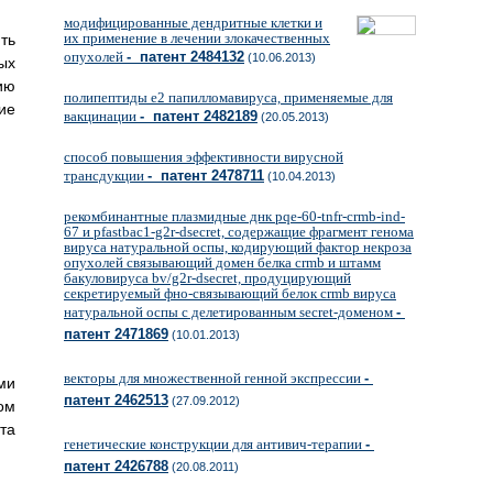
модифицированные дендритные клетки и
их применение в лечении злокачественных
ть
опухолей
- патент 2484132
(10.06.2013)
ых
ию
полипептиды е2 папилломавируса, применяемые для
ие
вакцинации
- патент 2482189
(20.05.2013)
способ повышения эффективности вирусной
трансдукции
- патент 2478711
(10.04.2013)
рекомбинантные плазмидные днк pqe-60-tnfr-crmb-ind-
67 и pfastbac1-g2r-dsecret, содержащие фрагмент генома
вируса натуральной оспы, кодирующий фактор некроза
опухолей связывающий домен белка crmb и штамм
бакуловируса bv/g2r-dsecret, продуцирующий
секретируемый фно-связывающий белок crmb вируса
натуральной оспы с делетированным secret-доменом
-
патент 2471869
(10.01.2013)
векторы для множественной генной экспрессии
-
ми
патент 2462513
(27.09.2012)
ом
та
генетические конструкции для антивич-терапии
-
патент 2426788
(20.08.2011)