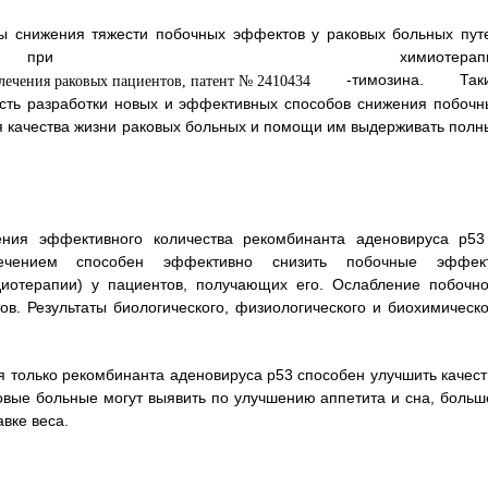
ы снижения тяжести побочных эффектов у раковых больных пут
 при химиотерапи
-тимозина. Так
ость разработки новых и эффективных способов снижения побочн
я качества жизни раковых больных и помощи им выдерживать полн
ния эффективного количества рекомбинанта аденовируса р53
ечением способен эффективно снизить побочные эффек
диотерапии) у пациентов, получающих его. Ослабление побочно
ов. Результаты биологического, физиологического и биохимическо
 только рекомбинанта аденовируса р53 способен улучшить качест
овые больные могут выявить по улучшению аппетита и сна, больш
вке веса.