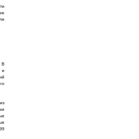
ти
ее
ля
 В
 и
ий
го
из
ми
ые
ые
99