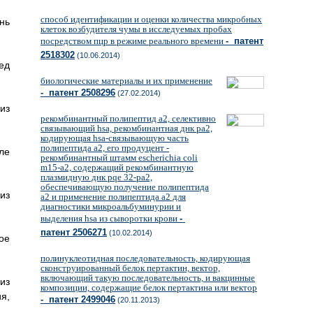
способ идентификации и оценки количества микробных
нь
клеток возбудителя чумы в исследуемых пробах
посредством пцр в режиме реального времени
- патент
2518302
(10.06.2014)
ед
биологические материалы и их применение
- патент 2508296
(27.02.2014)
из
рекомбинантный полипептид а2, селективно
связывающий hsa, рекомбинантная днк pa2,
кодирующая hsa-связывающую часть
полипептида a2, его продуцент -
ле
рекомбинантный штамм escherichia coli
m15-a2, содержащий рекомбинантную
плазмидную днк pqe 32-pa2,
обеспечивающую получение полипептида
из
a2 и применение полипептида а2 для
диагностики микроальбуминурии и
выделения hsa из сыворотки крови
-
патент 2506271
(10.02.2014)
ое
полинуклеотидная последовательность, кодирующая
сконструированный белок пертактин, вектор,
включающий такую последовательность, и вакцинные
из
композиции, содержащие белок пертактина или вектор
я,
- патент 2499046
(20.11.2013)