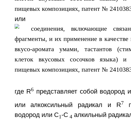
или
6
где R
представляет собой водород 
7
или алкоксильный радикал и R
п
водород или C
-C
алкильный радикал
1
4