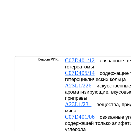
C07D401/12
Классы МПК:
связанные це
гетероатомы
C07D405/14
содержащие т
гетероциклических кольца
A23L1/226
искусственные 
ароматизирующие, вкусовы
приправы
A23L1/231
вещества, прид
мяса
C07D401/06
связанные угл
содержащей только алифат
углерода