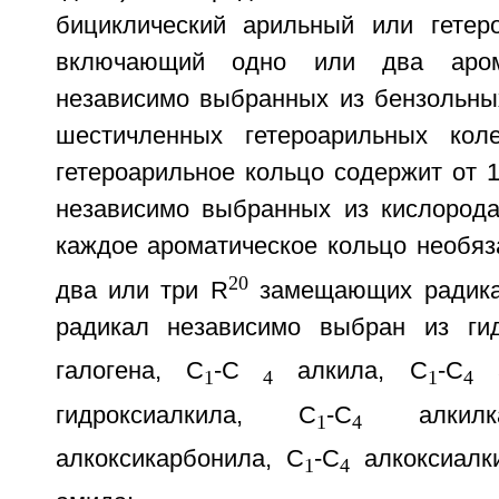
бициклический арильный или гетер
включающий одно или два арома
независимо выбранных из бензольных
шестичленных гетероарильных кол
гетероарильное кольцо содержит от 1
независимо выбранных из кислорода,
каждое ароматическое кольцо необяз
20
два или три R
замещающих радика
радикал независимо выбран из ги
галогена, C
-C
алкила, C
-C
а
1
4
1
4
гидроксиалкила, C
-C
алкилка
1
4
алкоксикарбонила, C
-C
алкоксиалк
1
4