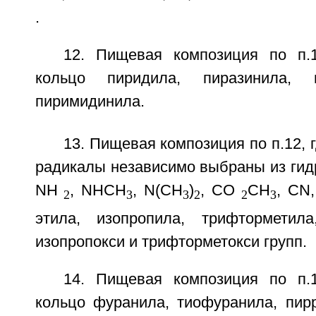
.
12. Пищевая композиция по п.
кольцо пиридила, пиразинила, 
пиримидинила.
13. Пищевая композиция по п.12, 
радикалы независимо выбраны из гидр
NH
, NHCH
, N(СН
)
, СО
СН
, CN
2
3
3
2
2
3
этила, изопропила, трифторметила
изопропокси и трифторметокси групп.
14. Пищевая композиция по п.
кольцо фуранила, тиофуранила, пирр