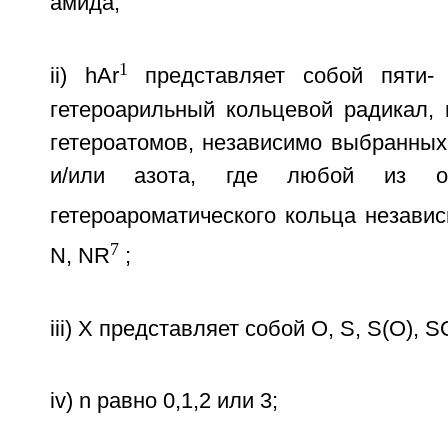
амида;
1
ii) hAr
представляет собой пяти-
гетероарильный кольцевой радикал,
гетероатомов, независимо выбранных
и/или азота, где любой из ос
гетероароматического кольца незави
7
N, NR
;
iii) Х представляет собой О, S, S(O), S
iv) n равно 0,1,2 или 3;