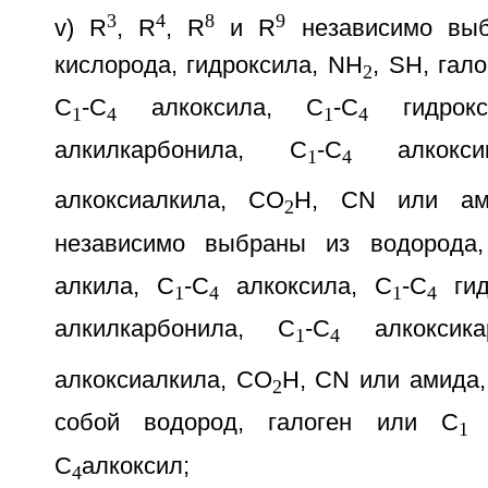
3
4
8
9
v) R
, R
, R
и R
независимо выб
кислорода, гидроксила, NH
, SH, гало
2
C
-C
алкоксила, C
-C
гидрокс
1
4
1
4
алкилкарбонила, C
-C
алкоксик
1
4
алкоксиалкила, СО
Н, CN или ам
2
независимо выбраны из водорода,
алкила, C
-C
алкоксила, C
-C
гид
1
4
1
4
алкилкарбонила, C
-C
алкоксика
1
4
алкоксиалкила, СО
Н, CN или амида,
2
собой водород, галоген или С
1
С
алкоксил;
4