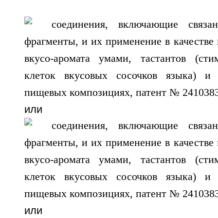
или
или