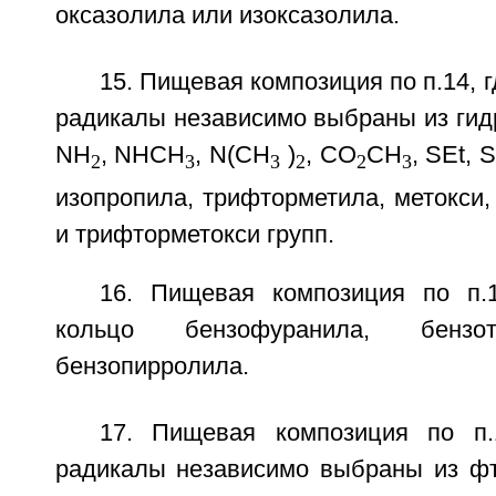
оксазолила или изоксазолила.
15. Пищевая композиция по п.14, г
радикалы независимо выбраны из гидр
NH
, NHCH
, N(СН
)
, СО
СН
, SEt, 
2
3
3
2
2
3
изопропила, трифторметила, метокси, 
и трифторметокси групп.
16. Пищевая композиция по п.
кольцо бензофуранила, бензо
бензопирролила.
17. Пищевая композиция по п.
радикалы независимо выбраны из фто