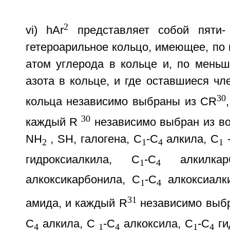
2
vi) hAr
представляет собой пяти-
гетероарильное кольцо, имеющее, по
атом углерода в кольце и, по меньш
азота в кольце, и где оставшиеся чл
30
кольца независимо выбраны из CR
30
каждый R
независимо выбран из во
NH
, SH, галогена, C
-C
алкила, C
2
1
4
1
гидроксиалкила, C
-C
алкилкар
1
4
алкоксикарбонила, C
-C
алкоксиалк
1
4
31
амида, и каждый R
независимо выбр
C
алкила, C
-C
алкоксила, C
-C
ги
4
1
4
1
4