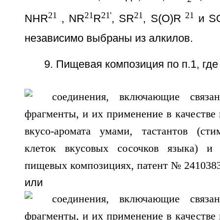
21
21
21'
21
21
NHR
, NR
R
, SR
, S(O)R
и S
независимо выбраны из алкилов.
9. Пищевая композиция по п.1, где 
или