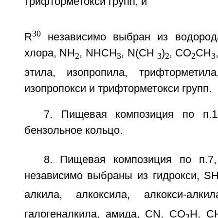
трифторметокси групп, и
30
R
независимо выбран из водорода
хлора, NH
, NHCH
, N(CH
)
, СО
СН
2
3
3
2
2
3
этила, изопропила, трифторметила
изопропокси и трифторметокси групп.
7. Пищевая композиция по п.1
бензольное кольцо.
8. Пищевая композиция по п.7
независимо выбраны из гидрокси, S
алкила, алкоксила, алкокси-алкил
галогеналкила, амида, CN, CO
H, C
2