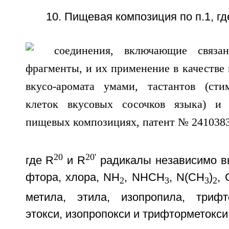
10. Пищевая композиция по п.1, гд
20
20'
где R
и R
радикалы независимо вы
фтора, хлора, NH
, NHCH
, N(СН
)
,
2
3
3
2
метила, этила, изопропила, трифт
этокси, изопропокси и трифторметокси 