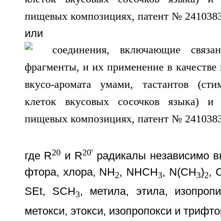
или
20
20'
где R
и R
радикалы независимо вы
фтора, хлора, NH
, NHCH
, N(СН
)
, 
2
3
3
2
SEt, SCH
, метила, этила, изопроп
3
метокси, этокси, изопропокси и трифто