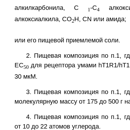
алкилкарбонила, C
-C
алкокси
1
4
алкоксиалкила, СО
Н, CN или амида;
2
или его пищевой приемлемой соли.
2. Пищевая композиция по п.1, г
ЕС
для рецептора умами hT1R1/hT1
50
30 мкМ.
3. Пищевая композиция по п.1, г
молекулярную массу от 175 до 500 г н
4. Пищевая композиция по п.1, г
от 10 до 22 атомов углерода.