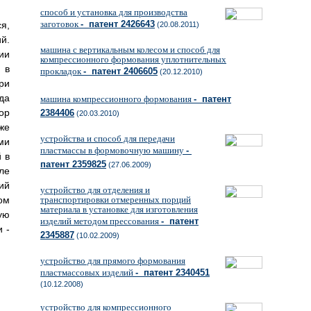
способ и установка для производства
заготовок
- патент 2426643
я,
(20.08.2011)
й.
машина с вертикальным колесом и способ для
ии
компрессионного формования уплотнительных
 в
прокладок
- патент 2406605
(20.12.2010)
ри
да
машина компрессионного формования
- патент
ор
2384406
(20.03.2010)
же
устройства и способ для передачи
ми
пластмассы в формовочную машину
-
 в
патент 2359825
(27.06.2009)
ле
ий
устройство для отделения и
ом
транспортировки отмеренных порций
материала в установке для изготовления
ую
изделий методом прессования
- патент
 -
2345887
(10.02.2009)
устройство для прямого формования
пластмассовых изделий
- патент 2340451
(10.12.2008)
устройство для компрессионного