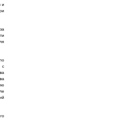
 и
ри
за
ти
ля
по
 с
ва
ва
ию
ле
ий
го