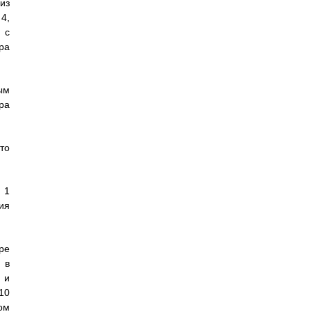
из
4,
 с
ра
ым
ра
то
 1
ия
ре
 в
 и
10
ом