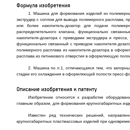
Формула изобретения
1. Машина для формования изделий из полимерны
экструдер с соплом для вывода полимерного расплава, п
или более накопитель-дозатор для подачи полимер
распределительного клапана, функционально связанн
накопителя-дозатора с приводами экструдера и пресса,
функционально связанный с приводом накопителя-доза
полимерного расплава из накопителя-дозатора в офор
расплава из литникового отверстия в оформляющую поло
2. Машина по п.1, отличающаяся тем, что запорн
стадии его охлаждения в оформляющей полости пресс-ф
Описание изобретения к патенту
Изобретение относится к разработке оборудова
главным образом, для формования крупногабаритных из
Известен ряд технических решений, направле
крупногабаритных пластмассовых изделий при одновреме