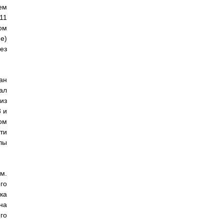
ем
11
ом
е)
ез
ан
ал
из
 и
ом
ти
лы
м.
го
ка
на
го