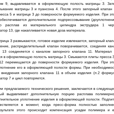
дром 9, выдавливается в оформляющую полость матрицы 3. Зат
ыкание матрицы 3 и пуансона 4. После этого запорный клапан 
есса 5 и матрице 3 до поверхности формуемого изделия. При эт
 обеспечивается дополнительное подпрессовывание (доуплотнени
о расплав из материального цилиндра экструдера 1 чер
атор 13, где накапливается новая доза материала.
рица 3 размыкаются, готовое изделие извлекается, запорный клап
ение, распределительный клапан поворачивается, соединяя кан
ор 13 соединяется с каналом запорного клапана 11. Материал 
ся в оформляющую полость матрицы 3. Смыкаются плиты пресса 3
 12 перемещается до поверхности формуемого изделия. При эт
 уплотнение его в оформляющей полости формы. При необходимос
т внедрения запорного клапана 11 в объем изделия (п.2 форму
атор 7 и цикл повторяется.
ии предлагаемого технического решения, заключается в следующе
рый выдавливает дополнительную порцию расплава полимерно
олнительное уплотнение изделия в оформляющей полости. Подпит
твляется в момент, когда пресс-форма полностью заполне
ультате этого происходит компенсация усадки полимера и е