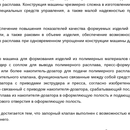
 расплава. Конструкция машины чрезмерно сложна в изготовлении
пециальных средств управления, а также малой надежностью п
еспечение повышения показателей качества формуемых изделий 
ти, а также раковин в объеме изделия, обеспечение возможнос
ью расплава при одновременном упрощении конструкции машины д
что машина для формования изделий из полимерных материалов 
рудер с соплом для вывода полимерного расплава, пресс-форму
 или более накопитель-дозатор для подачи полимерного распла
ительного клапана, функционально связанные между собой средст
затора с приводами экструдера и пресса, согласно изобретен
 связанный с приводом накопителя-дозатора, срабатывающий пос
плава из накопителя-дозатора в оформляющую полость и подающ
ового отверстия в оформляющую полость.
достигается тем, что запорный клапан выполнен с возможностью е
него.