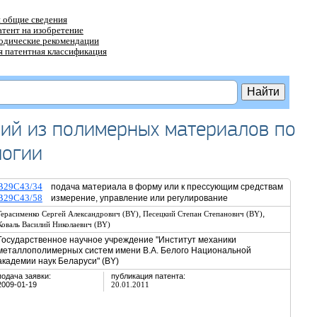
 общие сведения
атент на изобретение
тодические рекомендации
 патентная классификация
ий из полимерных материалов по
логии
B29C43/34
подача материала в форму или к прессующим средствам
B29C43/58
измерение, управление или регулирование
,
,
Герасименко Сергей Александрович (BY)
Песецкий Степан Степанович (BY)
Коваль Василий Николаевич (BY)
Государственное научное учреждение "Институт механики
металлополимерных систем имени В.А. Белого Национальной
академии наук Беларуси" (BY)
подача заявки:
публикация патента:
2009-01-19
20.01.2011