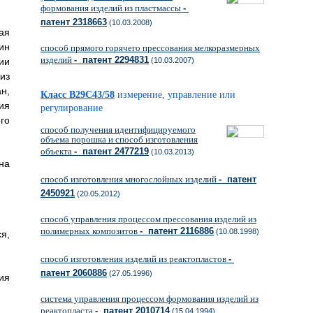
формования изделий из пластмассы
-
патент 2318663
(10.03.2008)
ая
ин
способ прямого горячего прессования мелкоразмерных
изделий
- патент 2294831
ии
(10.03.2007)
из
н,
Класс B29C43/58
измерение, управление или
ия
регулирование
го
способ получения идентифицируемого
объема порошка и способ изготовления
объекта
- патент 2477219
(10.03.2013)
на
способ изготовления многослойных изделий
- патент
2450921
(20.05.2012)
способ управления процессом прессования изделий из
полимерных композитов
- патент 2116886
(10.08.1998)
я,
способ изготовления изделий из реактопластов
-
патент 2060886
(27.05.1996)
ия
система управления процессом формования изделий из
реактопласта
- патент 2010714
(15.04.1994)