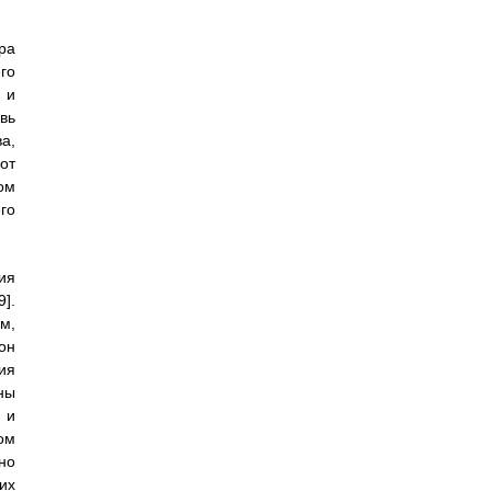
ра
го
 и
вь
а,
от
ом
го
ия
].
м,
он
ия
ны
 и
ом
но
их