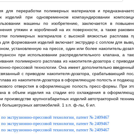
ния для переработки полимерных материалов и предназначаетс
х изделий при одновременном компаундировании композици
пользовании машины по изобретению, заключается в повышен
нения утяжин и короблений на их поверхности, а также раковин
отки полимерных материалов с высокой вязкостью расплава п
для формования изделий включает экструдер с соплом для выво
ном, установленную на прессе, один или более накопитель-дозат
пуансон при использовании распределительного клапана, а так
ивания полимерного расплава из накопителя-дозатора с привода
ионно-прессовой технологии. Она имеет дополнительно введенный
связанный с приводом накопителя-дозатора, срабатывающий пос
плава из накопителя-дозатора в оформляющую полость и подающ
икового отверстия в оформляющую полость пресс-формы. При эт
апана в объем изделия на стадии его охлаждения в оформляющ
 производстве крупногабаритных изделий автотракторной техники
 большегрузных автомобилей. 1 з.п. ф-лы, 6 ил.