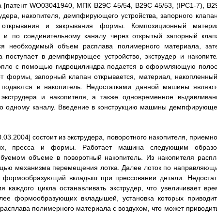
[патент WO03041940, МПК B29C 45/54, B29C 45/53, (IPC1-7), B2
трудера, накопителя, демпфирующего устройства, запорного клапан
, открывания и закрывания формы. Композиционный матери
е и по соединительному каналу через открытый запорный клап
ется необходимый объем расплава полимерного материала, зат
а поступает в демпфирующее устройство, экструдер и накопите
 сопло с помощью гидроцилиндра подается в оформляющую полос
от формы, запорный клапан открывается, материал, накопленный
 подаются в накопитель. Недостатками данной машины являют
кструдера и накопителя, а также одновременное выдавливан
по одному каналу. Введение в конструкцию машины демпфирующе
.03.2004] состоит из экструдера, поворотного накопителя, приемно
щих, пресса и формы. Работает машина следующим образо
ебуемом объеме в поворотный накопитель. Из накопителя распл
мощью механизма перемещения лотка. Далее лоток по направляющ
к формообразующий вкладыш при прессовании детали. Недостат
 каждого цикла останавливать экструдер, что увеличивает вре
олее формообразующих вкладышей, установка которых приводит
расплава полимерного материала с воздухом, что может приводить