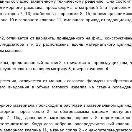
шины согласно заявленному техническому решению. Она состоит 
полимерного расплава, пресс-формы с матрицей 3 и пуансоном 
-дозаторов 7, 13, снабженных поршнями 8, 15, перемещающимися
ана 10 и запорного клапана 11, имеющего привод от гидроцилинд
2, отличается от варианта, приведенного на фиг.1, конструктивн
еля-дозатора 7 и 13 расположены вдоль материального цилинд
еры машины.
ины, представленный на фиг.3, отличается от предыдущих тем, ч
уществляется не через матрицу 3, а через пуансон 4.
ретения, отличается от машины согласно формулы изобретения
его внедрения в объем готового изделия на стадии охлажден
рного материала происходит в расплаве в материальном цилинд
материал через сопло 2 по обогреваемым каналам поступает
атор 7. Под давлением материала поршень 8 перемещается
теле-дозаторе. Когда доза набрана, распределительный клапан 
м запорного клапана 11, а канал сопла 2 - с накопителем-дозатор