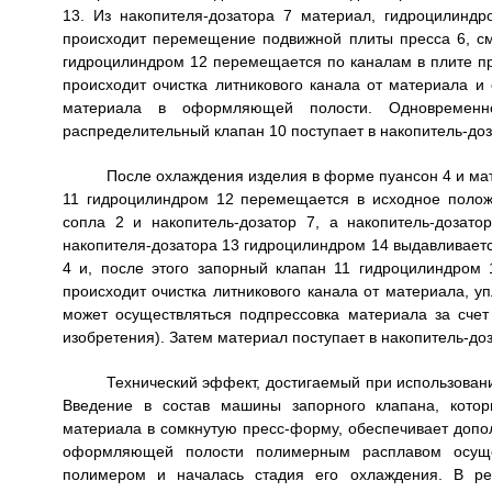
13. Из накопителя-дозатора 7 материал, гидроцилин
происходит перемещение подвижной плиты пресса 6, см
гидроцилиндром 12 перемещается по каналам в плите пр
происходит очистка литникового канала от материала и
материала в оформляющей полости. Одновременн
распределительный клапан 10 поступает в накопитель-доз
После охлаждения изделия в форме пуансон 4 и мат
11 гидроцилиндром 12 перемещается в исходное полож
сопла 2 и накопитель-дозатор 7, а накопитель-дозат
накопителя-дозатора 13 гидроцилиндром 14 выдавливает
4 и, после этого запорный клапан 11 гидроцилиндром
происходит очистка литникового канала от материала,
может осуществляться подпрессовка материала за сче
изобретения). Затем материал поступает в накопитель-доз
Технический эффект, достигаемый при использован
Введение в состав машины запорного клапана, кото
материала в сомкнутую пресс-форму, обеспечивает доп
оформляющей полости полимерным расплавом осущес
полимером и началась стадия его охлаждения. В рез