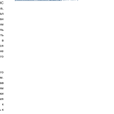
9C
а,
ал
ан
ем
ль
ть
 в
ся
ие
го
го
м.
ав
им
ки
мя
 к
 к