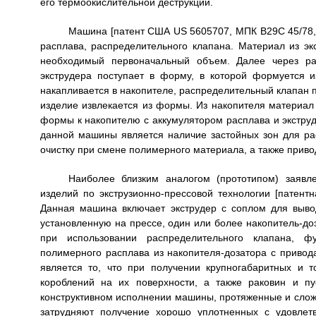
его термоокислительной деструкции.
Машина [патент США US 5605707, МПК B29C 45/78, о
расплава, распределительного клапана. Материал из экс
необходимый первоначальный объем. Далее через ра
экструдера поступает в форму, в которой формуется 
накапливается в накопителе, распределительный клапан п
изделие извлекается из формы. Из накопителя материал
формы к накопителю с аккумулятором расплава и экстру
данной машины является наличие застойных зон для рас
очистку при смене полимерного материала, а также приво
Наиболее близким аналогом (прототипом) заявл
изделий по экструзионно-прессовой технологии [патент
Данная машина включает экструдер с соплом для выво
установленную на прессе, один или более накопитель-до
при использовании распределительного клапана, ф
полимерного расплава из накопителя-дозатора с привод
является то, что при получении крупногабаритных и 
короблений на их поверхности, а также раковин и п
конструктивном исполнении машины, протяженные и сло
затрудняют получение хорошо уплотненных с удовлет