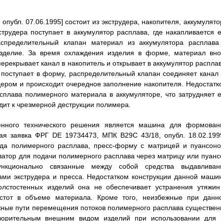
публ. 07.06.1995] состоит из экструдера, накопителя, аккумулято
трудера поступает в аккумулятор расплава, где накапливается е
спределительный клапан материал из аккумулятора расплава
изделие. За время охлаждения изделия в форме, материал вно
ерекрывает канал в накопитель и открывает в аккумулятор расплав
 поступает в форму, распределительный клапан соединяет канал 
дером и происходит очередное заполнение накопителя. Недостатк
плава полимерного материала в аккумуляторе, что затрудняет е
дит к чрезмерной деструкции полимера.
енного технического решения является машина для формован
ная заявка ФРГ DE 19734473, МПК B29C 43/18, опубл. 18.02.1999
да полимерного расплава, пресс-форму с матрицей и пуансоно
затор для подачи полимерного расплава через матрицу или пуанс
ункционально связанные между собой средства выдавливан
ами экструдера и пресса. Недостатком конструкции данной маши
толстостенных изделий она не обеспечивает устранения утяжин
устот в объеме материала. Кроме того, неизбежные при данн
жные пути перемещения потоков полимерного расплава существен
ворительным внешним видом изделий при использовании для 