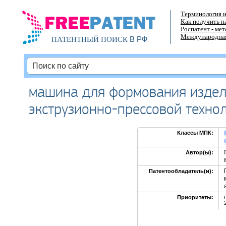
Терминология и
Как получить п
Роспатент - ме
Международная
В РФ
ПАТЕНТНЫЙ ПОИСК
машина для формования издел
экструзионно-прессовой техно
Классы МПК:
Автор(ы):
Патентообладатель(и):
Приоритеты: