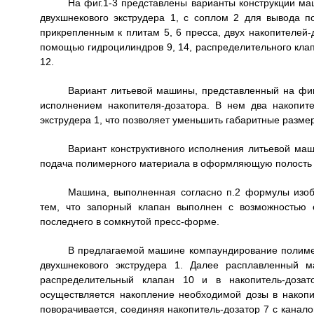
На фиг.1-3 представлены варианты конструкции ма
двухшнекового экструдера 1, с соплом 2 для вывода 
прикрепленным к плитам 5, 6 пресса, двух накопителей
помощью гидроцилиндров 9, 14, распределительного клап
12.
Вариант литьевой машины, представленный на фиг.
исполнением накопителя-дозатора. В нем два накопит
экструдера 1, что позволяет уменьшить габаритные разм
Вариант конструктивного исполнения литьевой маш
подача полимерного материала в оформляющую полость ос
Машина, выполненная согласно п.2 формулы изоб
тем, что запорный клапан выполнен с возможностью 
последнего в сомкнутой пресс-форме.
В предлагаемой машине компаундирование полиме
двухшнекового экструдера 1. Далее расплавленный 
распределительный клапан 10 и в накопитель-доз
осуществляется накопление необходимой дозы в накопи
поворачивается, соединяя накопитель-дозатор 7 с канало