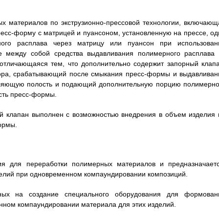
х материалов по экструзионно-прессовой технологии, включающ
ресс-форму с матрицей и пуансоном, установленную на прессе, од
ного расплава через матрицу или пуансон при использован
ые между собой средства выдавливания полимерного расплава 
 отличающаяся тем, что дополнительно содержит запорный клапа
тора, срабатывающий после смыкания пресс-формы и выдавливан
мляющую полость и подающий дополнительную порцию полимерно
сть пресс-формы.
ый клапан выполнен с возможностью внедрения в объем изделия 
ормы.
ния для переработки полимерных материалов и предназначаетс
делий при одновременном компаундировании композиций.
нных на создание специального оборудования для формован
нном компаундировании материала для этих изделий.