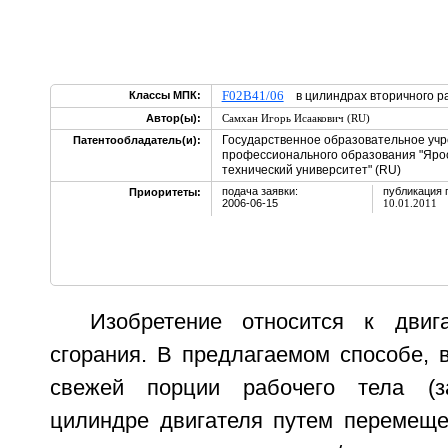
F02B41/06
Классы МПК:
в цилиндрах вторичного
Автор(ы):
Самхан Игорь Исаакович (RU)
Государственное образовательное уч
Патентообладатель(и):
профессионального образования "Яро
технический университет" (RU)
подача заявки:
публикация 
Приоритеты:
2006-06-15
10.01.2011
Изобретение относится к двиг
сгорания. В предлагаемом способе,
свежей порции рабочего тела (з
цилиндре двигателя путем перемещ