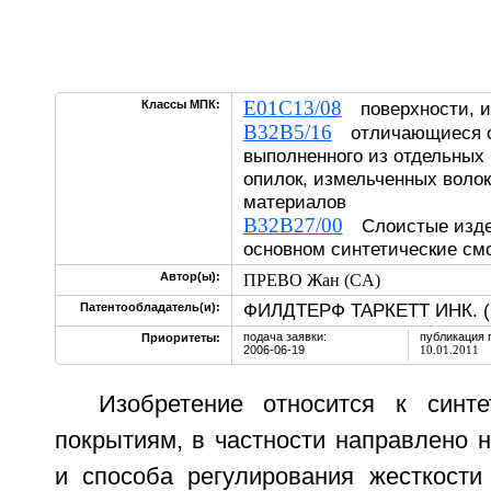
E01C13/08
Классы МПК:
поверхности, и
B32B5/16
отличающиеся ос
выполненного из отдельных
опилок, измельченных воло
материалов
B32B27/00
Слоистые издел
основном синтетические см
Автор(ы):
ПРЕВО Жан (CA)
ФИЛДТЕРФ ТАРКЕТТ ИНК. (
Патентообладатель(и):
подача заявки:
публикация 
Приоритеты:
2006-06-19
10.01.2011
Изобретение относится к синт
покрытиям, в частности направлено 
и способа регулирования жесткости 