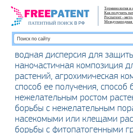
Терминология и 
Как получить па
Роспатент - мет
Международная 
В РФ
ПАТЕНТНЫЙ ПОИСК
водная дисперсия для защиты
наночастичная композиция д
растений, агрохимическая ко
способ ее получения, способ 
нежелательным ростом растен
борьбы с нежелательным по
насекомыми или клещами рас
борьбы с фитопатогенными г