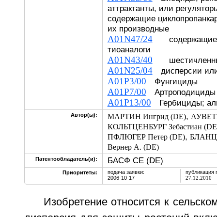
аттрактанты, или регулятор
содержащие циклопропанка
их производные
A01N47/24
содержащие гр
тиоаналоги
A01N43/40
шестичленные
A01N25/04
дисперсии или
A01P3/00
Фунгициды
A01P7/00
Артроподициды
A01P13/00
Гербициды; ал
,
Автор(ы):
МАРТИН Ингрид (DE)
АУВЕТЕ
КОЛЬТЦЕНБУРГ Зебастиан (DE
,
ПФЛЮГЕР Петер (DE)
БЛАНЦ 
Вернер А. (DE)
БАСФ СЕ (DE)
Патентообладатель(и):
подача заявки:
публикация 
Приоритеты:
2006-10-17
27.12.2010
Изобретение относится к сельском