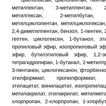
циклогексан, циклопентан, пентан
метилпентан, 3-метилпентан, 2
метилгексан, 2-метилбутан, 2
метилциклопентан, метилциклогексан,
2,4-диметилпентан, бензол, 1-пентен, 2
гептен, циклогексен, 1-бутанол, э
пропиловый эфир, изопропиловый эф
эфир, бутилэтиловый эфир, 1,2-эп
тетрагидропиран, 1-бутанал, 2-метилп
3-пентанон, циклогексанон, фторбензо
этилформиат, пропилформиат, и
этилацетат, винилацетат, изопропилац
метилакрилат, этилакрилат, метилмета
хлорпропан, 2-хлорпропан, 1-хлорбут