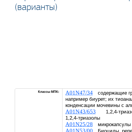
(варианты)
A01N47/34
Классы МПК:
содержащие груп
например биурет; их тиоана
конденсации мочевины с а
A01N43/653
1,2,4-триазо
1,2,4-триазолы
A01N25/28
микрокапсулы
A01N53/00
Биоциды, репе