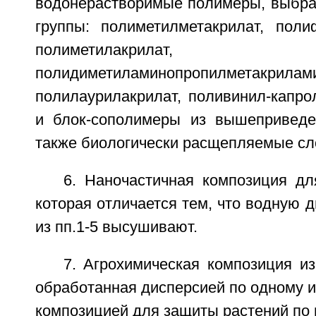
водонерастворимые полимеры, выбр
группы: полиметилметакрилат, полиф
полиметилакрилат,
полидиметиламинопропилметакрил
полилаурилакрилат, поливинил-капро
и блок-сополимеры из вышеприведе
также биологически расщепляемые с
6. Наночастичная композиция дл
которая отличается тем, что водную 
из пп.1-5 высушивают.
7. Агрохимическая композиция из
обработанная дисперсией по одному из
композицией для защиты растений по п