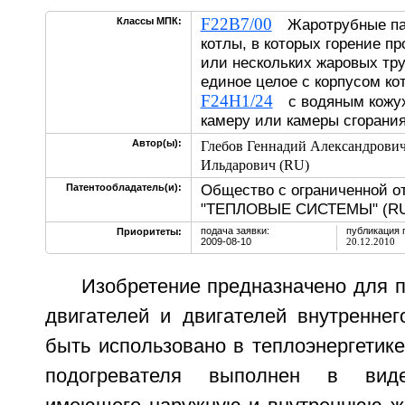
F22B7/00
Классы МПК:
Жаротрубные пар
котлы, в которых горение п
или нескольких жаровых тр
единое целое с корпусом ко
F24H1/24
с водяным кожу
камеру или камеры сгорани
Автор(ы):
Глебов Геннадий Александрович
Ильдарович (RU)
Общество с ограниченной о
Патентообладатель(и):
"ТЕПЛОВЫЕ СИСТЕМЫ" (R
подача заявки:
публикация 
Приоритеты:
2009-08-10
20.12.2010
Изобретение предназначено для 
двигателей и двигателей внутреннег
быть использовано в теплоэнергетике
подогревателя выполнен в виде