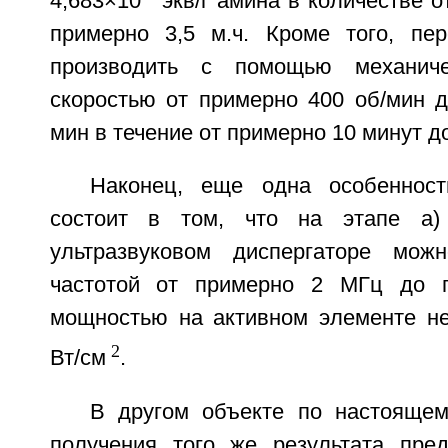
4,683×10
экв/г амина в количестве о
примерно 3,5 м.ч. Кроме того, пе
производить с помощью механич
скоростью от примерно 400 об/мин д
мин в течение от примерно 10 минут д
Наконец, еще одна особенност
состоит в том, что на этапе а)
ультразвуковом диспергаторе мож
частотой от примерно 2 МГц до 
мощностью на активном элементе н
2
Вт/см
.
В другом объекте по настояще
получения того же результата пре