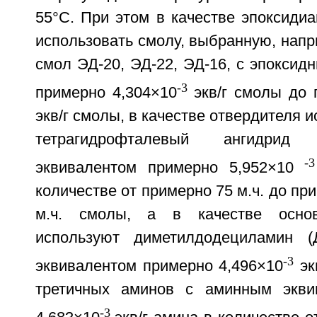
55°С. При этом в качестве эпоксиди
использовать смолу, выбранную, напр
смол ЭД-20, ЭД-22, ЭД-16, с эпоксид
-3
примерно 4,304×10
экв/г смолы до 
экв/г смолы, в качестве отвердителя 
тетрагидрофталевый ангидри
-3
эквивалентом примерно 5,952×10
количестве от примерно 75 м.ч. до при
м.ч. смолы, а в качестве основ
используют диметилдодециламин 
-3
эквивалентом примерно 4,496×10
эк
третичных аминов с аминным экви
-3