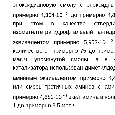
эпоксидиановую смолу с эпоксидны
-3
примерно 4,304·10
до примерно 4,8
при этом в качестве отвердит
изометилтетрагидрофталевый ангид
-3
эквивалентом примерно 5,952·10
количестве от примерно 75 до пример
мас.ч. упомянутой смолы, а в к
катализатора использован диметилдо
аминным эквивалентом примерно 4,4
или смесь третичных аминов с ами
-3
примерно 4,683·10
экв/г амина в ко
1 до примерно 3,5 мас.ч.