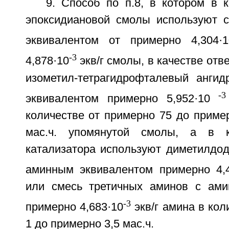
9. Способ по п.8, в котором в 
эпоксидиановой смолы используют 
эквивалентом от примерно 4,304·1
-3
4,878·10
экв/г смолы, в качестве от
изометил-тетрагидрофталевый анги
-3
эквивалентом примерно 5,952·10
количестве от примерно 75 до пример
мас.ч. упомянутой смолы, а в к
катализатора используют диметилдо
аминным эквивалентом примерно 4,4
или смесь третичных аминов с ами
-3
примерно 4,683·10
экв/г амина в кол
1 до примерно 3,5 мас.ч.