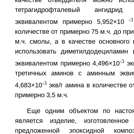
тетрагидрофталевый ангидри
-3
эквивалентом примерно 5,952×10
количестве от примерно 75 м.ч. до при
м.ч. смолы, а в качестве основного
использовать диметилдодециламин
-3
эквивалентом примерно 4,496×10
эк
третичных аминов с аминным экви
-3
4,683×10
экв/г амина в количестве о
примерно 3,5 м.ч.
Еще одним объектом по насто
является изделие, изготовленное
предложенной эпоксидной композ