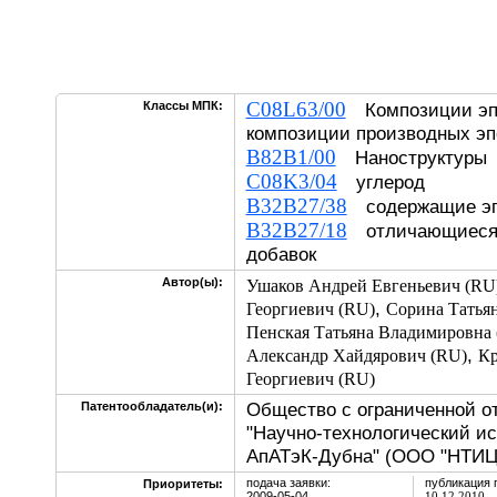
C08L63/00
Классы МПК:
Композиции эпо
композиции производных э
B82B1/00
Наноструктуры
C08K3/04
углерод
B32B27/38
содержащие э
B32B27/18
отличающиеся 
добавок
Автор(ы):
Ушаков Андрей Евгеньевич (RU
,
Георгиевич (RU)
Сорина Татьян
Пенская Татьяна Владимировна
,
Александр Хайдярович (RU)
Кр
Георгиевич (RU)
Общество с ограниченной о
Патентообладатель(и):
"Научно-технологический и
АпАТэК-Дубна" (ООО "НТИЦ
подача заявки:
публикация 
Приоритеты:
2009-05-04
10.12.2010