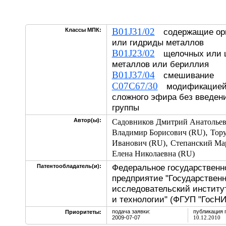
B01J31/02
Классы МПК:
содержащие орг
или гидриды металлов
B01J23/02
щелочных или щ
металлов или бериллия
B01J37/04
смешивание
C07C67/30
модификацией к
сложного эфира без введен
группы
Автор(ы):
Садовников Дмитрий Анатольев
,
Владимир Борисович (RU)
Тор
,
Иванович (RU)
Степанский Ма
Елена Николаевна (RU)
Федеральное государственн
Патентообладатель(и):
предприятие "Государствен
исследовательский институ
и технологии" (ФГУП "ГосН
подача заявки:
публикация 
Приоритеты:
2009-07-07
10.12.2010