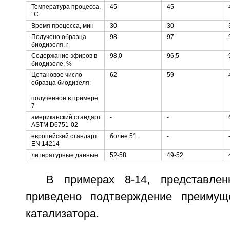
Температура процесса,
45
45
°C
Время процесса, мин
30
30
Получено образца
98
97
биодизеля, г
Содержание эфиров в
98,0
96,5
биодизеле, %
Цетановое число
62
59
образца биодизеля:
полученное в примере
7
американский стандарт
-
-
ASTM D6751-02
европейский стандарт
более 51
-
EN 14214
литературные данные
52-58
49-52
В примерах 8-14, представле
приведено подтверждение преимуще
катализатора.