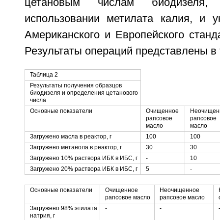
цетановым числам биодизеля, 
использовании метилата калия, и 
Американского и Европейского станд
Результаты операций представлены в 
Таблица 2
Результаты получения образцов
биодизеля и определения цетанового
числа
Основные показатели
Очищенное
Неочищен
рапсовое
рапсовое
масло
масло
Загружено масла в реактор, г
100
100
Загружено метанола в реактор, г
30
30
Загружено 10% раствора ИБК в ИБС, г
-
10
Загружено 20% раствора ИБК в ИБС, г
5
-
Основные показатели
Очищенное
Неочищенное
рапсовое масло
рапсовое масло
Загружено 98% этилата
-
-
натрия, г