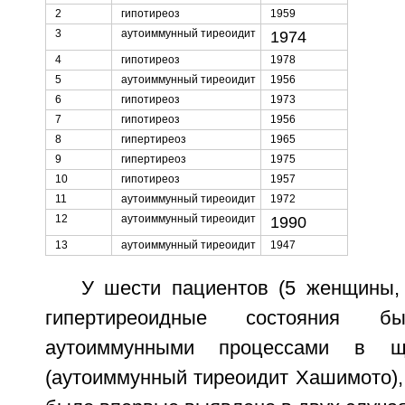
2
гипотиреоз
1959
3
аутоиммунный тиреоидит
1974
4
гипотиреоз
1978
5
аутоиммунный тиреоидит
1956
6
гипотиреоз
1973
7
гипотиреоз
1956
8
гипертиреоз
1965
9
гипертиреоз
1975
10
гипотиреоз
1957
11
аутоиммунный тиреоидит
1972
12
аутоиммунный тиреоидит
1990
13
аутоиммунный тиреоидит
1947
У шести пациентов (5 женщины, 
гипертиреоидные состояния 
аутоиммунными процессами в щ
(аутоиммунный тиреоидит Хашимото),