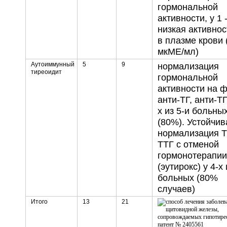
гормональной
активности, у 1 
низкая активнос
в плазме крови 
мкМЕ/мл)
Аутоиммунный
5
9
нормализация
тиреоидит
гормональной
активности на 
анти-ТГ, анти-Т
х из 5-и больны
(80%). Устойчив
нормализация Т3
ТТГ с отменой
гормонотерапии
(эутирокс) у 4-х 
больных (80%
случаев)
Итого
13
21