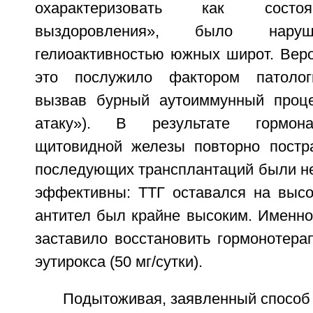
охарактеризовать как состо
выздоровления», было наруш
гелиоактивностью южных широт. Веро
это послужило фактором патологи
вызвав бурный аутоиммунный проце
атаку»). В результате гормона
щитовидной железы повторно постр
последующих трансплантаций были не 
эффективны: ТТГ оставался на высок
антител был крайне высоким. Именно
заставило восстановить гормонотера
эутирокса (50 мг/сутки).
Подытоживая, заявленный способ 