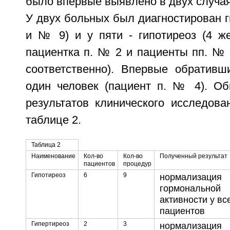
было впервые выявлено в двух случаях
У двух больных был диагностирован г
и № 9) и у пяти - гипотиреоз (4 ж
пациентка п. № 2 и пациенты пп. №
соответственно). Впервые обративш
один человек (пациент п. № 4). Об
результатов клинического исследова
таблице 2.
Таблица 2
Наименование
Кол-во
Кол-во
Полученный результат
пациентов
процедур
Гипотиреоз
6
9
нормализация
гормональной
активности у вс
пациентов
Гипертиреоз
2
3
нормализация