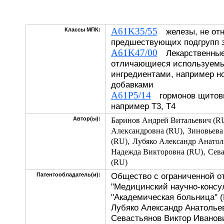
A61K35/55
Классы МПК:
железы, не отне
предшествующих подгрупп э
A61K47/00
Лекарственные
отличающиеся используем
ингредиентами, например н
добавками
A61P5/14
гормонов щитови
например T3, T4
Автор(ы):
Баринов Андрей Витальевич (R
,
Александровна (RU)
Зиновьева
,
(RU)
Лубяко Александр Анатол
,
Надежда Викторовна (RU)
Сева
(RU)
Общество с ограниченной о
Патентообладатель(и):
"Медицинский научно-консу
"Академическая больница" (
Лубяко Александр Анатольев
Севастьянов Виктор Иванов