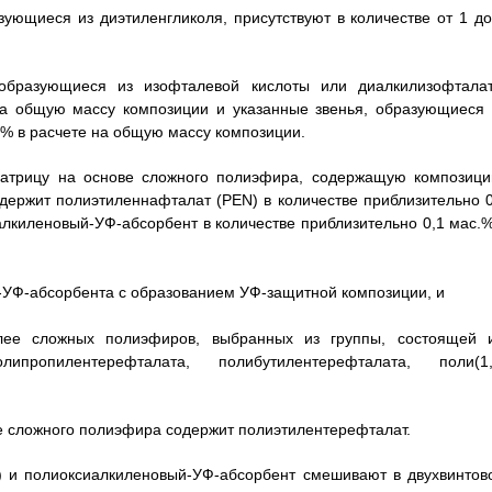
азующиеся из диэтиленгликоля, присутствуют в количестве от 1 до
 образующиеся из изофталевой кислоты или диалкилизофталат
 на общую массу композиции и указанные звенья, образующиеся 
с.% в расчете на общую массу композиции.
матрицу на основе сложного полиэфира, содержащую композици
ержит полиэтиленнафталат (PEN) в количестве приблизительно 0
лкиленовый-УФ-абсорбент в количестве приблизительно 0,1 мас.%
УФ-абсорбента с образованием УФ-защитной композиции, и
ее сложных полиэфиров, выбранных из группы, состоящей и
липропилентерефталата, полибутилентерефталата, поли(1,
ове сложного полиэфира содержит полиэтилентерефталат.
N) и полиоксиалкиленовый-УФ-абсорбент смешивают в двухвинтов