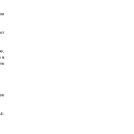
ем
ют
ю,
 в
те
ее
4-