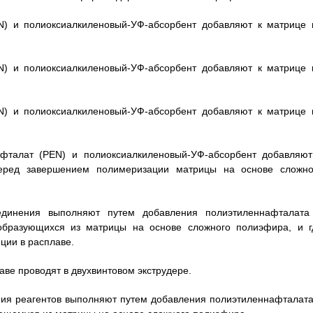
EN) и полиоксиалкиленовый-УФ-абсорбент добавляют к матрице 
EN) и полиоксиалкиленовый-УФ-абсорбент добавляют к матрице 
EN) и полиоксиалкиленовый-УФ-абсорбент добавляют к матрице 
афталат (PEN) и полиоксиалкиленовый-УФ-абсорбент добавляют
еред завершением полимеризации матрицы на основе сложно
единения выполняют путем добавления полиэтиленнафталата
 образующихся из матрицы на основе сложного полиэфира, и г
ции в расплаве.
аве проводят в двухвинтовом экструдере.
ения реагентов выполняют путем добавления полиэтиленнафталата