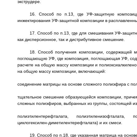
экструдере.
16. Способ по п.13, где УФ-защитную композ
инжектирования УФ-защитной композиции в расплавленны
17. Способ по п.13, где для смешивания УФ-защит
как дисперсионное, так и дистрибутивное смешение.
18. Способ получения композиции, содержащей 
поглощающую УФ, где композиция, поглощающая УФ, соде
расчете на общую массу композиции и полиоксиалкиленов
на общую массу композиции, включающий:
соединение матрицы на основе сложного полиэфира с п
тщательное смешение образующейся композиции, причем
сложных полиэфиров, выбранных из группы, состоящей из
полиэтилентерефталата, полиэтиленизофталата, по
циклогексилен-диметилентерефталата) и их смеси.
19. Способ по п.18, где указанная матрица на осн