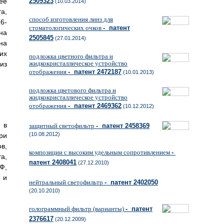
ее
2509323
(10.03.2014)
а,
способ изготовления линз для
6-
стоматологических очков
- патент
на
2505845
(27.01.2014)
на
их
подложка цветного фильтра и
жидкокристаллическое устройство
из
отображения
- патент 2472187
(10.01.2013)
подложка цветового фильтра и
жидкокристаллическое устройство
отображения
- патент 2469362
(10.12.2012)
 в
защитный светофильтр
- патент 2458369
(10.08.2012)
ри
в,
композиции с высоким удельным сопротивлением
-
а,
патент 2408041
(27.12.2010)
Ф,
 и
нейтральный светофильтр
- патент 2402050
(20.10.2010)
голограммный фильтр (варианты)
- патент
2376617
(20.12.2009)