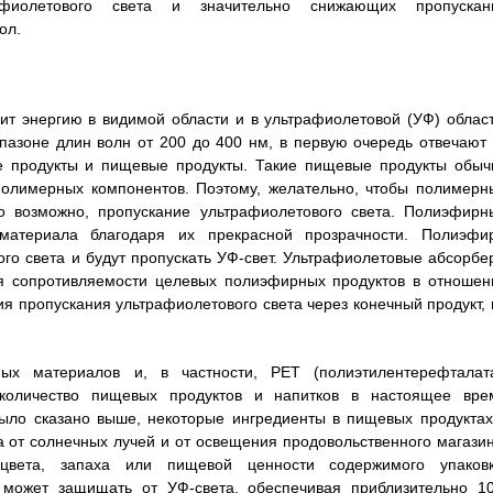
афиолетового света и значительно снижающих пропускан
ол.
т энергию в видимой области и в ультрафиолетовой (УФ) област
пазоне длин волн от 200 до 400 нм, в первую очередь отвечают 
е продукты и пищевые продукты. Такие пищевые продукты обыч
 полимерных компонентов. Поэтому, желательно, чтобы полимерн
о возможно, пропускание ультрафиолетового света. Полиэфирн
материала благодаря их прекрасной прозрачности. Полиэфи
го света и будут пропускать УФ-свет. Ультрафиолетовые абсорбе
 сопротивляемости целевых полиэфирных продуктов в отношен
я пропускания ультрафиолетового света через конечный продукт, 
ых материалов и, в частности, PET (полиэтилентерефталата
количество пищевых продуктов и напитков в настоящее вре
ыло сказано выше, некоторые ингредиенты в пищевых продуктах
 от солнечных лучей и от освещения продовольственного магазин
цвета, запаха или пищевой ценности содержимого упаковк
 может защищать от УФ-света, обеспечивая приблизительно 1