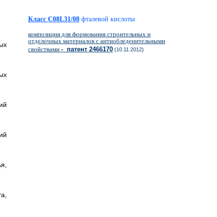
Класс C08L31/08
фталевой кислоты
композиция для формования строительных и
отделочных материалов с антиобледенительными
ых
свойствами
- патент 2466170
(10.11.2012)
ых
ий
ий
я,
а,