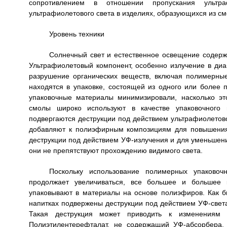
сопротивлением в отношении пропускания ультр
ультрафиолетового света в изделиях, образующихся из см
Уровень техники
Солнечный свет и естественное освещение содержи
Ультрафиолетовый компонент, особенно излучение в диа
разрушение органических веществ, включая полимерны
находятся в упаковке, состоящей из одного или более
упаковочные материалы минимизировали, насколько эт
смолы широко используют в качестве упаковочного 
подвергаются деструкции под действием ультрафиолетово
добавляют к полиэфирным композициям для повышения
деструкции под действием УФ-излучения и для уменьшени
они не препятствуют прохождению видимого света.
Поскольку использование полимерных упаковочн
продолжает увеличиваться, все большее и большее 
упаковывают в материалы на основе полиэфиров. Как б
напитках подвержены деструкции под действием УФ-света
Такая деструкция может приводить к изменениям 
Полиэтилентерефталат, не содержащий УФ-абсорбера,