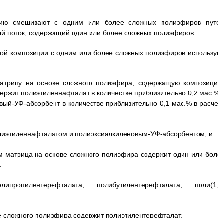
ицию смешивают с одним или более сложных полиэфиров пут
й поток, содержащий один или более сложных полиэфиров.
ной композиции с одним или более сложных полиэфиров использу
матрицу на основе сложного полиэфира, содержащую композици
ржит полиэтиленнафталат в количестве приблизительно 0,2 мас.%
ый-УФ-абсорбент в количестве приблизительно 0,1 мас.% в расче
олиэтиленнафталатом и полиоксиалкиленовым-УФ-абсорбентом, и
 матрица на основе сложного полиэфира содержит один или бол
:
липропилентерефталата, полибутилентерефталата, поли(1,
ове сложного полиэфира содержит полиэтилентерефталат.