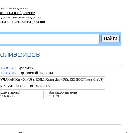
 общие сведения
атент на изобретение
тодические рекомендации
 патентная классификация
полиэфиров
G02B5/20
фильтры
C08L31/08
фталевой кислоты
,
,
БУЧАНАН Карл Х. (US)
КОДД Хелен Дж. (US)
КЕЗИОС Питер С. (US)
ДАК АМЕРИКАС, ЭлЭлСи (US)
подача заявки:
публикация патента:
2005-05-12
27.11.2010