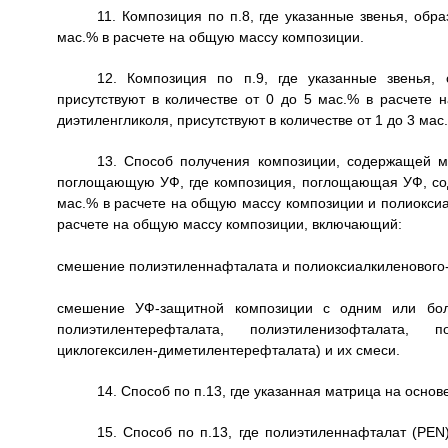
11. Композиция по п.8, где указанные звенья, обр
мас.% в расчете на общую массу композиции.
12. Композиция по п.9, где указанные звенья,
присутствуют в количестве от 0 до 5 мас.% в расчете
диэтиленгликоля, присутствуют в количестве от 1 до 3 ма
13. Способ получения композиции, содержащей 
поглощающую УФ, где композиция, поглощающая УФ, сод
мас.% в расчете на общую массу композиции и полиоксиа
расчете на общую массу композиции, включающий:
смешение полиэтиленнафталата и полиоксиалкиленового-
смешение УФ-защитной композиции с одним или бол
полиэтилентерефталата, полиэтиленизофталата, по
циклогексилен-диметилентерефталата) и их смеси.
14. Способ по п.13, где указанная матрица на осн
15. Способ по п.13, где полиэтиленнафталат (PE