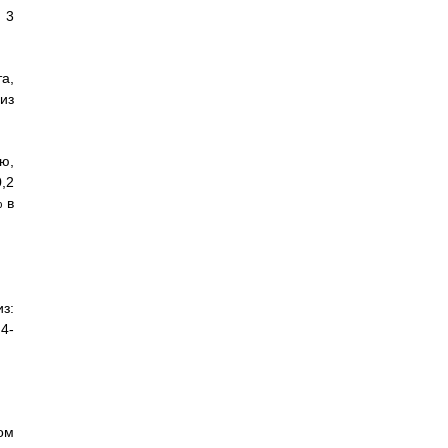
 3
а,
из
ю,
,2
 в
з:
4-
ом