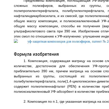
Предложены композиция, поглощающая УФ-излучен
сложных полиэфиров, выбранных из группы, сос
полипропилентерефталата, полибутилентерефталата, п
нафталиндикарбоксилата, и их смесей, где полиэтиленнафт
общую массу композиции, и полиоксиалкиленовый УФ-аб
общую массу композиции, способы ее получения (вар
ультрафиолетового света при 390 нм. Изобретение отлич
этих смол по отношению к УФ-излучению: улучшение индекса
Формула изобретения
1. Композиция, содержащая матрицу на основе 
количестве, достаточном для обеспечения УФ-проп
приблизительно 390 нм, причем матрица на основе сл
выбранных из группы, состоящей из: полиэтиленте
полибутилентерефталата, поли(1,4-циклогексилен-димет
содержит полиэтиленнафталат (PEN) в количестве при
полиоксиалкиленовый УФ-абсорбент в количестве приблиз
2. Композиция по п.1, где указанная матрица на о