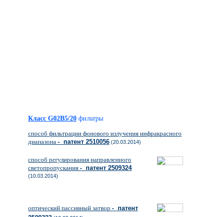
Класс G02B5/20
фильтры
способ фильтрации фонового излучения инфракрасного
диапазона
- патент 2510056
(20.03.2014)
способ регулирования направленного
светопропускания
- патент 2509324
(10.03.2014)
оптический пассивный затвор
- патент