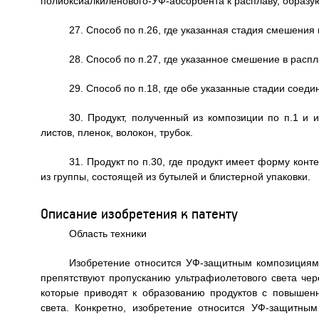
полиоксиалкиленового-УФ-абсорбента к расплаву, образ
27. Способ по п.26, где указанная стадия смешени
28. Способ по п.27, где указанное смешение в распл
29. Способ по п.18, где обе указанные стадии соед
30. Продукт, полученный из композиции по п.1 и
листов, пленок, волокон, трубок.
31. Продукт по п.30, где продукт имеет форму кон
из группы, состоящей из бутылей и блистерной упаковки.
Описание изобретения к патенту
Область техники
Изобретение относится УФ-защитным композициям,
препятствуют пропусканию ультрафиолетового света чер
которые приводят к образованию продуктов с повышен
света. Конкретно, изобретение относится УФ-защитн