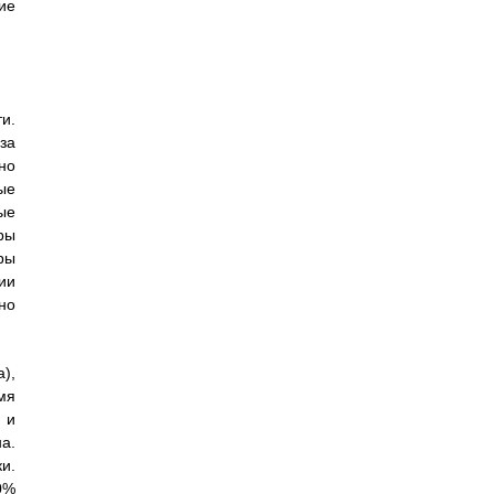
ие
и.
за
но
ые
ые
ры
ры
ии
но
),
мя
 и
а.
и.
0%