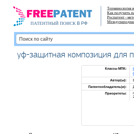
Терминология и
Как получить п
Роспатент - ме
Международная
В РФ
ПАТЕНТНЫЙ ПОИСК
уф-защитная композиция для 
Классы МПК:
Автор(ы):
Патентообладатель(и):
Приоритеты: