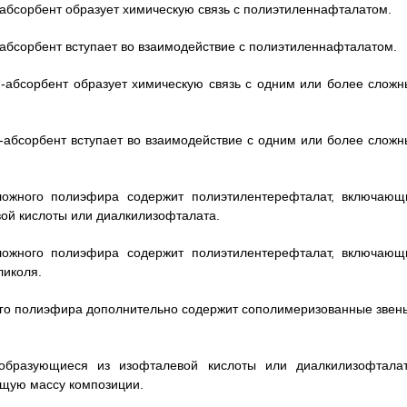
-абсорбент образует химическую связь с полиэтиленнафталатом.
-абсорбент вступает во взаимодействие с полиэтиленнафталатом.
Ф-абсорбент образует химическую связь с одним или более сложн
Ф-абсорбент вступает во взаимодействие с одним или более сложн
сложного полиэфира содержит полиэтилентерефталат, включающ
ой кислоты или диалкилизофталата.
сложного полиэфира содержит полиэтилентерефталат, включающ
ликоля.
ного полиэфира дополнительно содержит сополимеризованные звень
 образующиеся из изофталевой кислоты или диалкилизофталат
общую массу композиции.