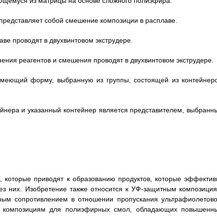
ующемуся из матрицы на основе сложного полиэфира.
я представляет собой смешение композиции в расплаве.
аве проводят в двухвинтовом экструдере.
инения реагентов и смешения проводят в двухвинтовом экструдере.
 имеющий форму, выбранную из группы, состоящей из контейнеро
тейнера и указанный контейнер является представителем, выбранн
 которые приводят к образованию продуктов, которые эффектив
ез них. Изобретение также относится к УФ-защитным композиция
ным сопротивлением в отношении пропускания ультрафиолетово
ым композициям для полиэфирных смол, обладающих повышенн