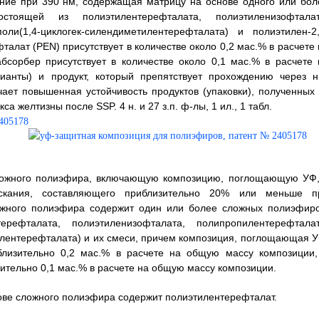
ие при 390 нм, содержащая матрицу на основе одного или бол
тоящей из полиэтилентерефталата, полиэтиленизофталат
оли(1,4-циклогек-силендиметилентерефталата) и полиэтилен-2,
алат (PEN) присутствует в количестве около 0,2 мас.% в расчете 
сорбер присутствует в количестве около 0,1 мас.% в расчете 
ианты) и продукт, который препятствует прохождению через н
ает повышенная устойчивость продуктов (упаковки), полученных 
 желтизны после SSP. 4 н. и 27 з.п. ф-лы, 1 ил., 1 табл.
сложного полиэфира, включающую композицию, поглощающую УФ,
ускания, составляющего приблизительно 20% или меньше п
ожного полиэфира содержит один или более сложных полиэфиро
рефталата, полиэтиленизофталата, полипропилентерефталат
илентерефталата) и их смеси, причем композиция, поглощающая У
близительно 0,2 мас.% в расчете на общую массу композиции,
ительно 0,1 мас.% в расчете на общую массу композиции.
снове сложного полиэфира содержит полиэтилентерефталат.