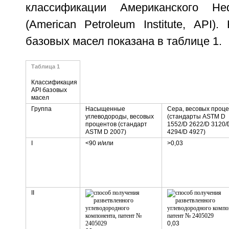
классификации Американского Не
(American Petroleum Institute, API)
базовых масел показана в таблице 1.
Таблица 1
Классификация
API базовых
масел
Группа
Насыщенные
Сера, весовых проц
углеводороды, весовых
(стандарты ASTM D
процентов (стандарт
1552/D 2622/D 3120/
ASTM D 2007)
4294/D 4927)
I
<90 и/или
>0,03
II
0,03