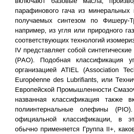
включают базовые масла, произв
парафинового гача из минеральных м
получаемых синтезом по Фишеру-Тр
например, из угля или природного га
соответствующих технологий изомери
IV представляет собой синтетически
(РАО). Подобная классификация уп
организацией ATIEL (Association Tech
Européenne des Lubrifiants, или Техн
Европейской Промышленности Смазоч
названная классификация также вк
полиинтернальные олефины (PIO)
официальной классификации, в э
обычно применяется Группа II+, како