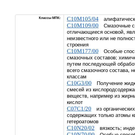
C10M105/04
Классы МПК:
алифатическ
C10M109/00
Смазочные со
отличающиеся основой, яв
неизвестного или не полнос
строения
C10M177/00
Особые спосо
смазочных составов; химич
путем последующей обработ
всего смазочного состава, н
классам
C10G3/00
Получение жидк
смесей из кислородсодержа
веществ, например из жирн
кислот
C07C1/20
из органических
содержащих только атомы к
гетероатомов
C10N20/02
вязкость; индек
C10N70/00
Особые способ