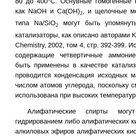
80 до 400°С. Оснувные гомогенные к
как NaOH и Са(ОН)
, и щелочные м
2
типа Na/SiO
могут быть упомянуты
2
катализаторы, как описано авторами Kell
Chemistry, 2002, том 4, стр. 392-399.
содержащие четвертичные аммоние
быть применены в качестве катализа
проводится конденсация исходных 
числом атомов углерода, поскольку 
использована при высоких температур
Алифатические спирты могу
гидрированием либо алифатических к
алкиловых эфиров алифатических ки