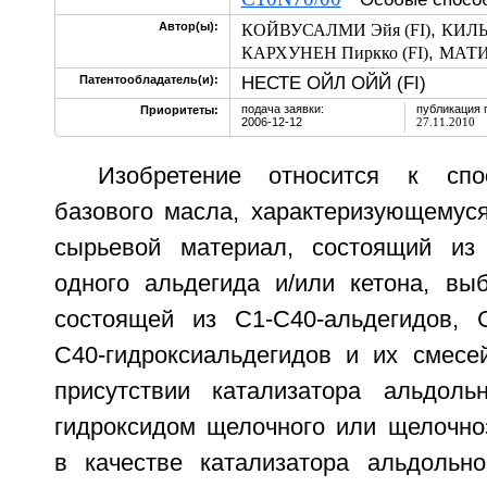
,
Автор(ы):
КОЙВУСАЛМИ Эйя (FI)
КИЛЬ
,
КАРХУНЕН Пиркко (FI)
МАТИ
НЕСТЕ ОЙЛ ОЙЙ (FI)
Патентообладатель(и):
подача заявки:
публикация 
Приоритеты:
2006-12-12
27.11.2010
Изобретение относится к спо
базового масла, характеризующемуся
сырьевой материал, состоящий и
одного альдегида и/или кетона, выб
состоящей из С1-С40-альдегидов, С
С40-гидроксиальдегидов и их смесей
присутствии катализатора альдоль
гидроксидом щелочного или щелочно
в качестве катализатора альдольн