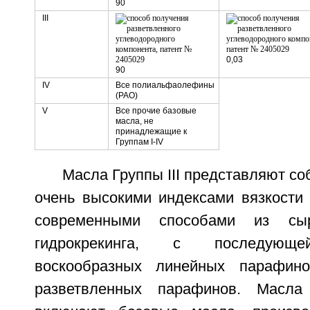
90
III
0,03
90
IV
Все полиальфаолефины
(РАО)
V
Все прочие базовые
масла, не
принадлежащие к
Группам I-IV
Масла Группы III представляют со
очень высокими индексами вязкости 
современными способами из сы
гидрокрекинга, с последующе
воскообразных линейных парафин
разветвленных парафинов. Масла