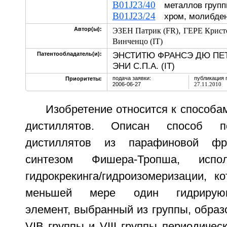
B01J23/40
металлов групп
B01J23/24
хром, молибден
,
Автор(ы):
ЭЗЕН Патрик (FR)
ГЕРЕ Крист
Винченцо (IT)
ЭНСТИТЮ ФРАНСЭ ДЮ ПЕТ
Патентообладатель(и):
ЭНИ С.П.А. (IT)
подача заявки:
публикация 
Приоритеты:
2006-06-27
27.11.2010
Изобретение относится к способа
дистиллятов. Описан способ п
дистиллятов из парафиновой фра
синтезом Фишера-Тропша, испол
гидрокрекинга/гидроизомеризации, к
меньшей мере один гидрирующи
элемент, выбранный из группы, обра
VIB группы и VIII группы периодическ