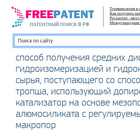
Терминология и 
Как получить па
Роспатент - мет
Международная 
В РФ
ПАТЕНТНЫЙ ПОИСК
способ получения средних ди
гидроизомеризацией и гидро
сырья, поступающего со спос
тропша, использующий допи
катализатор на основе мезоп
алюмосиликата с регулируем
макропор