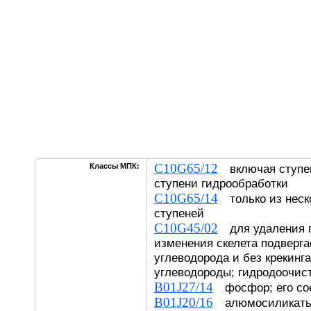
C10G65/12
Классы МПК:
включая ступени
ступени гидрообработки
C10G65/14
только из неск
ступеней
C10G45/02
для удаления г
изменения скелета подверга
углеводорода и без крекинг
углеводороды; гидродоочис
B01J27/14
фосфор; его со
B01J20/16
алюмосиликат