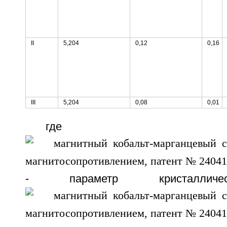
II
5,204
0,12
0,16
III
5,204
0,08
0,01
где
- параметр кристалличе