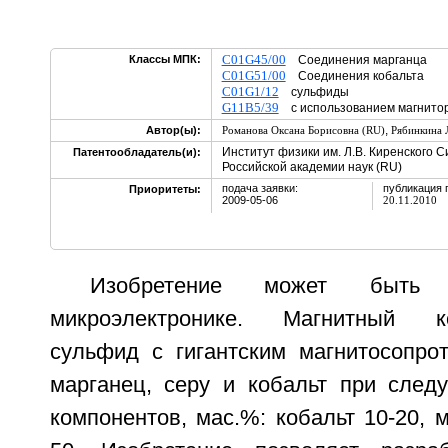
C01G45/00
Классы МПК:
Соединения марганца
C01G51/00
Соединения кобальта
C01G1/12
сульфиды
G11B5/39
с использованием магнитор
,
Автор(ы):
Романова Оксана Борисовна (RU)
Рябинкина 
Институт физики им. Л.В. Киренского 
Патентообладатель(и):
Российской академии наук (RU)
подача заявки:
публикация 
Приоритеты:
2009-05-06
20.11.2010
Изобретение может быть 
микроэлектронике. Магнитный ко
сульфид с гигантским магнитосопро
марганец, серу и кобальт при сле
компонентов, мас.%: кобальт 10-20, м