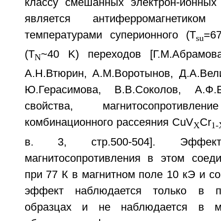
классу смешанных электрон-ионных
является антиферромагнетиком
температурами суперионного (T
=6
su
(T
~40 K) переходов [Г.М.Абрамова,
N
А.Н.Втюрин, A.M.Воротынов, Д.А.Вел
Ю.Герасимова, В.В.Соколов, А.Ф.
свойства, магнитосопротивл
комбинационного рассеяния CuV
Cr
X
1-
в. 3, стр.500-504]. Эффект
магнитосопротивления в этом соед
при 77 К в магнитном поле 10 кЭ и со
эффект наблюдается только в по
образцах и не наблюдается в мо