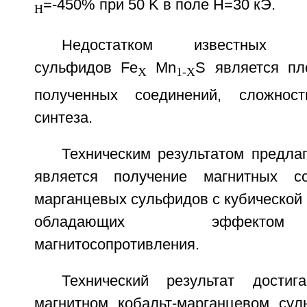
=-450% при 50 K в поле Н=30 кЭ.
H
Недостатком известных же
сульфидов Fe
Mn
S является пл
X
1-X
полученных соединений, сложнос
синтеза.
Техническим результатом предла
является получение магнитных со
марганцевых сульфидов с кубической 
обладающих эффектом 
магнитосопротивления.
Технический результат дости
магнитном кобальт-марганцевом сул