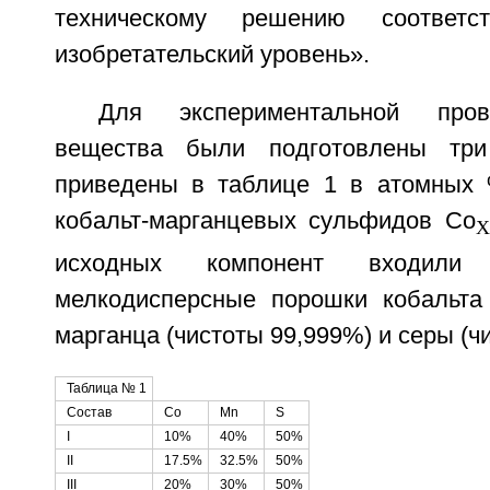
техническому решению соответ
изобретательский уровень».
Для экспериментальной пров
вещества были подготовлены три
приведены в таблице 1 в атомных 
кобальт-марганцевых сульфидов Co
исходных компонент входили э
мелкодисперсные порошки кобальта 
марганца (чистоты 99,999%) и серы (ч
Таблица № 1
Состав
Co
Mn
S
I
10%
40%
50%
II
17.5%
32.5%
50%
III
20%
30%
50%