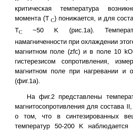
критическая температура возникн
момента (T
) понижается, и для соста
C
T
~50 K (рис.1a). Температу
C
намагниченности при охлаждении этог
магнитном поле (zfc) и в поле 10 kOe
гистерезисом сопротивления, изме
магнитном поле при нагревании и 
(фиг.1a).
На фиг.2 представлены темпера
магнитосопротивления для состава II
о том, что в синтезированных ве
температур 50-200 K наблюдается 