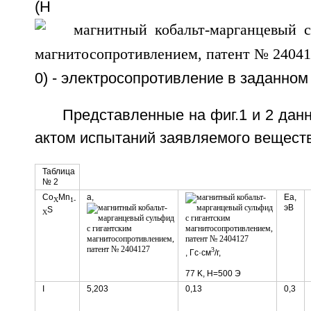
(H
0) - электросопротивление в заданном
Представленные на фиг.1 и 2 да
актом испытаний заявляемого веществ
Таблица
№ 2
Co
Mn
a,
Ea,
X
1-
эВ
S
X
3
, Гс·см
/г,
77 K, Н=500 Э
I
5,203
0,13
0,3