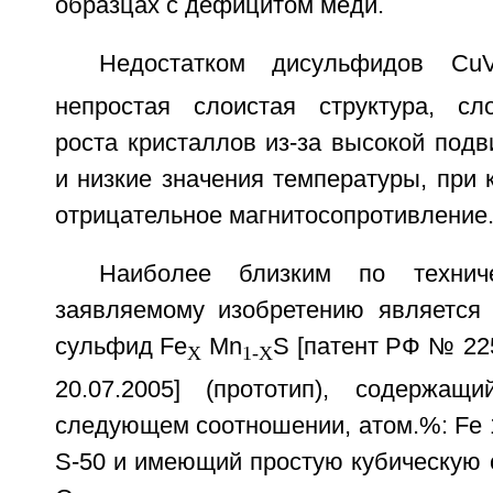
образцах с дефицитом меди.
Недостатком дисульфидов Cu
непростая слоистая структура, сл
роста кристаллов из-за высокой под
и низкие значения температуры, при 
отрицательное магнитосопротивление
Наиболее близким по технич
заявляемому изобретению является
сульфид Fe
Mn
S [патент РФ № 22
X
1-X
20.07.2005] (прототип), содержащ
следующем соотношении, атом.%: Fe 12
S-50 и имеющий простую кубическую с