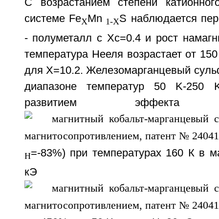
С возрастанием степени катионног
системе Fe
Mn
S наблюдается пер
X
1-X
- полуметалл с Xc=0.4 и рост намагн
температура Нееля возрастает от 150
для X=10.2. Железомарганцевый суль
диапазоне температур 50 K-250 
развитием эффек
=-83%) при температурах 160 К в м
H
кЭ