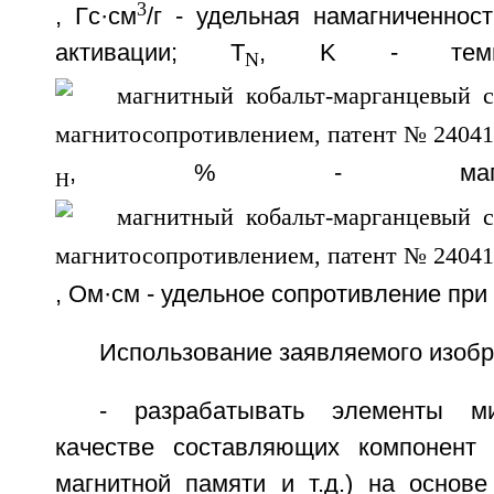
3
, Гс·см
/г - удельная намагниченност
активации; T
, K - темпер
N
, % - магнитосопр
H
, Ом·см - удельное сопротивление при 
Использование заявляемого изобр
- разрабатывать элементы ми
качестве составляющих компонент 
магнитной памяти и т.д.) на осно