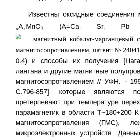
Известны оксидные соединения 
A
MnO
(A=Ca, Sr, Pb 
x
x
3
0.4) и способы их получения [Наг
лантана и другие магнитные полупров
магнитосопротивлением // УФН. - 199
С.796-857], которые являются п
претерпевают при температуре перех
парамагнетик в области Т~180÷200 К
магнитосопротивления (ГМС), 
микроэлектронных устройств. Данн