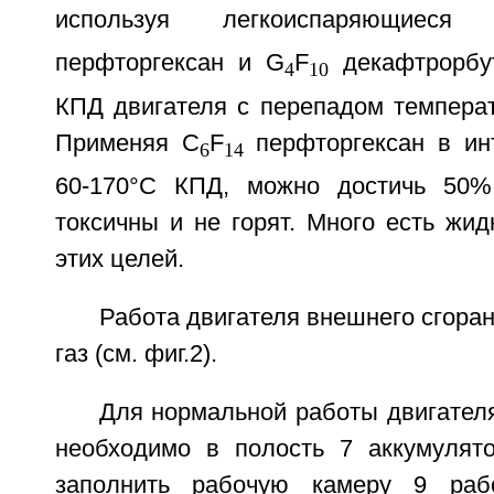
используя легкоиспаряющиес
перфторгексан и G
F
декафтрорбут
4
10
КПД двигателя с перепадом температ
Применяя С
F
перфторгексан в ин
6
14
60-170°С КПД, можно достичь 50%
токсичны и не горят. Много есть жид
этих целей.
Работа двигателя внешнего сгоран
газ (см. фиг.2).
Для нормальной работы двигател
необходимо в полость 7 аккумулят
заполнить рабочую камеру 9 раб