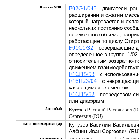
F02G1/043
Классы МПК:
двигатели, раб
расширении и сжатии массы 
который нагревается и охла
нескольких постоянно сооб
переменного объема, наприм
работающие по циклу Стирл
F01C1/32
совершающие дв
определенное в группе 1/02
относительным возвратно-п
движением взаимодейств
F16J15/53
с использование
F16H23/04
с невращающим
качающимся элементом
F16J15/52
посредством си
или диафрагм
Автор(ы):
Кутузов Василий Васильевич (R
Сергеевич (RU)
Кутузов Василий Васильеви
Патентообладатель(и):
Алёнин Иван Сергеевич (RU
подача заявки:
публикация 