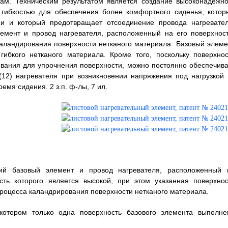
ам. Техническим результатом является создание высоконадежно
т гибкостью для обеспечения более комфортного сиденья, котор
ии и который предотвращает отсоединение провода нагревател
емент и провод нагревателя, расположенный на его поверхност
каландирования поверхности нетканого материала. Базовый элеме
гибкого нетканого материала. Кроме того, поскольку поверхнос
ования для упрочнения поверхности, можно постоянно обеспечива
12) нагревателя при возникновении напряжения под нагрузкой 
ремя сидения. 2 з.п. ф-лы, 7 ил.
щий базовый элемент и провод нагревателя, расположенный 
сть которого является высокой, при этом указанная поверхнос
процесса каландрирования поверхности нетканого материала.
 котором только одна поверхность базового элемента выполне