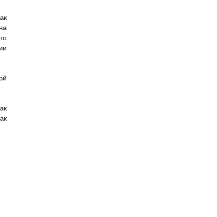
ак
на
го
ии
ой
ак
ак