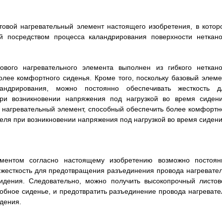
овой нагревательный элемент настоящего изобретения, в котор
й посредством процесса каландрирования поверхности неткано
ового нагревательного элемента выполнен из гибкого неткано
олее комфортного сиденья. Кроме того, поскольку базовый элеме
ндрирования, можно постоянно обеспечивать жесткость д
ри возникновении напряжения под нагрузкой во время сидени
 нагревательный элемент, способный обеспечить более комфортн
еля при возникновении напряжения под нагрузкой во время сидени
ементом согласно настоящему изобретению возможно постоян
 жесткость для предотвращения разъединения провода нагревател
сидения. Следовательно, можно получить высокопрочный листов
обное сиденье, и предотвратить разъединение провода нагревате
дения.