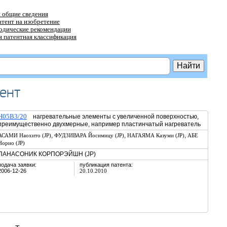
 общие сведения
атент на изобретение
тодические рекомендации
 патентная классификация
ент
H05B3/20
нагревательные элементы с увеличенной поверхностью,
преимущественно двухмерные, например пластинчатый нагреватель
,
,
,
АСАМИ Наохито (JP)
ФУДЗИВАРА Йосимицу (JP)
НАГАЯМА Казуми (JP)
АБЕ
Норио (JP)
ПАНАСОНИК КОРПОРЭЙШН (JP)
подача заявки:
публикация патента:
2006-12-26
20.10.2010