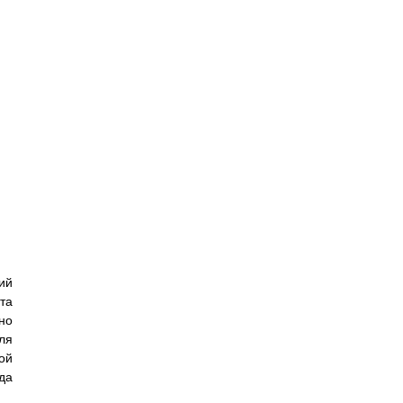
ий
та
но
ля
ой
да