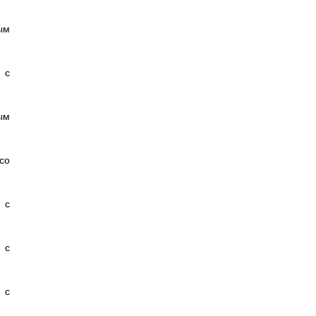
ым
 с
ым
со
 с
 с
 с