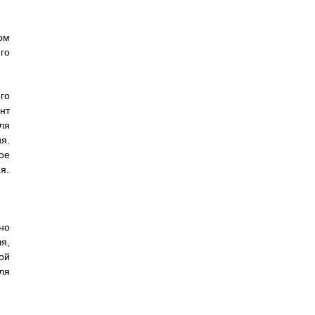
ом
го
го
нт
ля
я.
ое
я.
но
я,
ой
ля