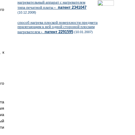
нагревательный аппарат с нагревателем
типа печатной платы
- патент 2341047
го
(10.12.2008)
способ нагрева плоской поверхности предмета
прилегающим к ней одной стороной плоским
нагревателем
- патент 2291595
(10.01.2007)
 к
го
та
мя
ма
ый
ти