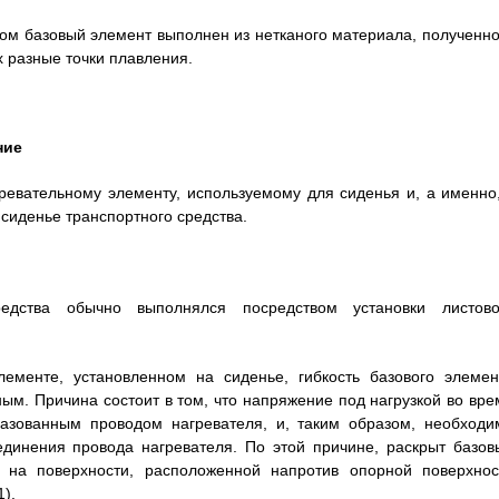
ором базовый элемент выполнен из нетканого материала, полученно
 разные точки плавления.
ние
ревательному элементу, используемому для сиденья и, а именно,
сиденье транспортного средства.
едства обычно выполнялся посредством установки листово
лементе, установленном на сиденье, гибкость базового элемен
ым. Причина состоит в том, что напряжение под нагрузкой во вре
разованным проводом нагревателя, и, таким образом, необходи
единения провода нагревателя. По этой причине, раскрыт базов
я на поверхности, расположенной напротив опорной поверхнос
).