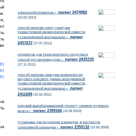
го
ый
электрообогреватель
- патент 2474982
я.
(10.02.2013)
и,
нт
способ нагрева снизу снаружи
тонкостенной цилиндрической емкости,
ть
установленной вертикально
- патент
ть
2457637
(27.07.2012)
во
отопитель для транспортного средства и
способ его производства
- патент 2435335
(27.11.2011)
способ нагрева снаружи поверхности
круглого плоского днища неподвижной
тонкостенной цилиндрической емкости,
установленной вертикально
- патент
2411699
(10.02.2011)
на
плоский вырабатывающий теплоту элемент рулевого
ть
колеса
- патент 2399166
(10.09.2010)
установка для подогрева площадок, в частности
на
спортивной площадки
- патент 2355132
(10.05.2009)