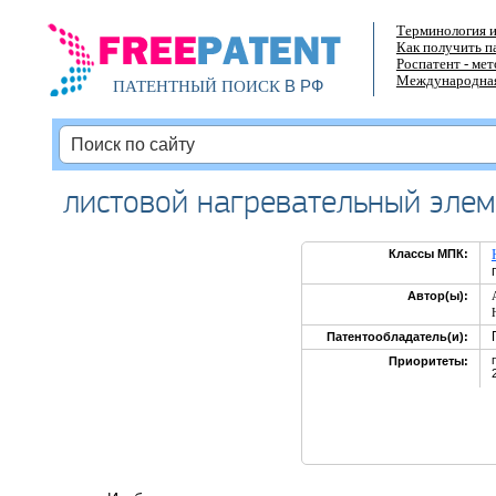
Терминология и
Как получить п
Роспатент - ме
Международная
В РФ
ПАТЕНТНЫЙ ПОИСК
листовой нагревательный элем
Классы МПК:
Автор(ы):
Патентообладатель(и):
Приоритеты: