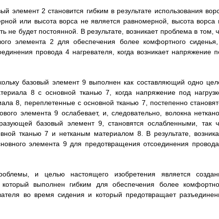
вый элемент 2 становится гибким в результате использования ворс
ерной или высота ворса не является равномерной, высота ворса 
ть не будет постоянной. В результате, возникает проблема в том, 
вого элемента 2 для обеспечения более комфортного сиденья,
оединения провода 4 нагревателя, когда возникает напряжение п
скольку базовый элемент 9 выполнен как составляющий одно цел
териала 8 с основной тканью 7, когда напряжение под нагрузк
иала 8, переплетенные с основной тканью 7, постепенно становят
ового элемента 9 ослабевает, и, следовательно, волокна неткано
разующей базовый элемент 9, становятся ослабленными, так ч
вной тканью 7 и нетканым материалом 8. В результате, возника
основного элемента 9 для предотвращения отсоединения провода
роблемы, и целью настоящего изобретения является создан
а, который выполнен гибким для обеспечения более комфортно
евателя во время сидения и который предотвращает разъединен