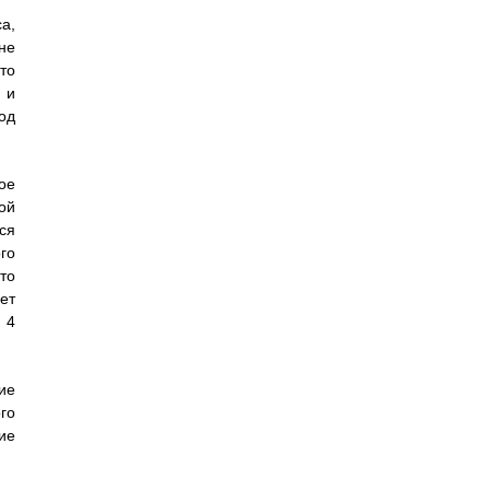
а,
не
что
 и
од
ое
ой
ся
го
то
ет
 4
ие
го
ие