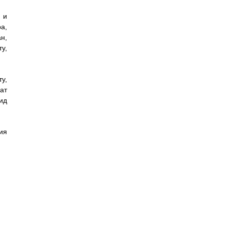
 и
а,
н,
у,
у,
ат
ид
ия