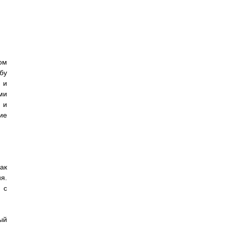
ом
бу
 и
ми
 и
ие
ак
я.
 с
ый