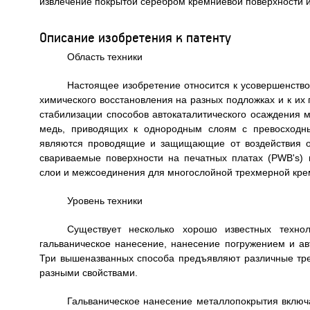
извлечение покрытой серебром кремниевой поверхности и
Описание изобретения к патенту
Область техники
Настоящее изобретение относится к усовершенство
химического восстановления на разных подложках и к их 
стабилизации способов автокаталитического осаждения м
медь, приводящих к однородным слоям с превосходны
являются проводящие и защищающие от воздействия о
свариваемые поверхности на печатных платах (PWB's) 
слои и межсоединения для многослойной трехмерной крем
Уровень техники
Существует несколько хорошо известных технол
гальваническое нанесение, нанесение погружением и ав
Три вышеназванных способа предъявляют различные тре
разными свойствами.
Гальваническое нанесение металлопокрытия включ