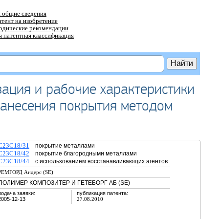
 общие сведения
атент на изобретение
тодические рекомендации
 патентная классификация
ация и рабочие характеристики
нанесения покрытия методом
C23C18/31
покрытие металлами
C23C18/42
покрытие благородными металлами
C23C18/44
с использованием восстанавливающих агентов
РЕМГОРД Андерс (SE)
ПОЛИМЕР КОМПОЗИТЕР И ГЕТЕБОРГ АБ (SE)
подача заявки:
публикация патента:
2005-12-13
27.08.2010