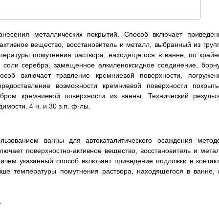
нанесения металлических покрытий. Способ включает приведен
активное вещество, восстановитель и металл, выбранный из груп
пературы помутнения раствора, находящегося в ванне, по крайн
р соли серебра, замещенное алкиленоксидное соединение, борн
Способ включает травление кремниевой поверхности, погружен
редоставление возможности кремниевой поверхности покрыть
бром кремниевой поверхности из ванны. Технический результа
мости. 4 н. и 30 з.п. ф-лы.
льзованием ванны для автокаталитического осаждения метод
лючает поверхностно-активное вещество, восстановитель и метал
ричем указанный способ включает приведение подложки в контакт
ыше температуры помутнения раствора, находящегося в ванне, 
.