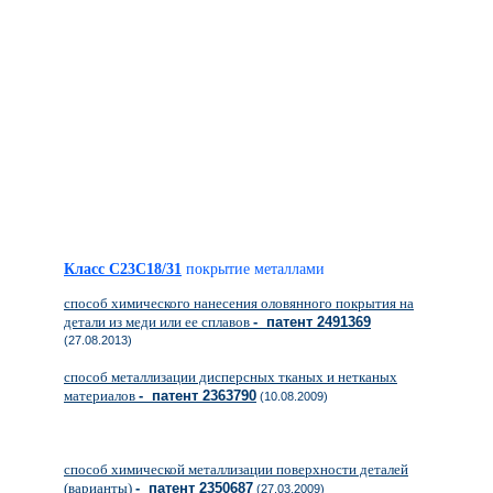
Класс C23C18/31
покрытие металлами
способ химического нанесения оловянного покрытия на
детали из меди или ее сплавов
- патент 2491369
(27.08.2013)
способ металлизации дисперсных тканых и нетканых
материалов
- патент 2363790
(10.08.2009)
способ химической металлизации поверхности деталей
(варианты)
- патент 2350687
(27.03.2009)