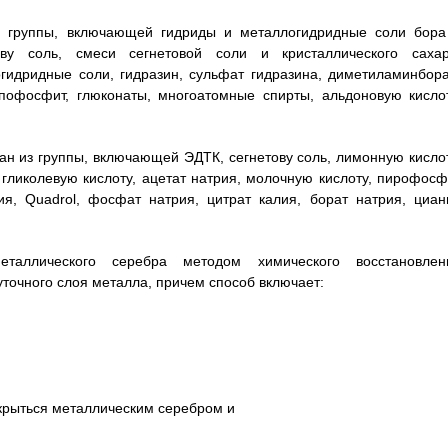
из группы, включающей гидриды и металлогидридные соли бора
ову соль, смеси сегнетовой соли и кристаллического сахар
огидридные соли, гидразин, сульфат гидразина, диметиламинбора
пофосфит, глюконаты, многоатомные спирты, альдоновую кислот
ран из группы, включающей ЭДТК, сегнетову соль, лимонную кислот
 гликолевую кислоту, ацетат натрия, молочную кислоту, пирофосф
ия, Quadrol, фосфат натрия, цитрат калия, борат натрия, циан
еталлического серебра методом химического восстановлен
точного слоя металла, причем способ включает:
крыться металлическим серебром и