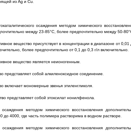
оящей из Ag и Cu.
токаталитического осаждения методом химического восстановлен
дпочтительно между 23-85°С, более предпочтительно между 50-80°
тивное вещество присутствует в концентрации в диапазоне от 0,01
лючительно, более предпочтительно от 0,1 до 0,3 г/л включительно.
ктивное вещество является неионогенным.
тво представляет собой алкиленоксидное соединение.
тво включает мономерные звенья этиленгликоля.
ство представляет собой этоксилат нонилфенола.
я осаждения методом химического восстановления дополнитель
0 до 4000, где часть полимера растворима в водном растворе.
я осаждения методом химического восстановления дополнитель