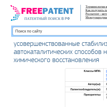
Терминология и
Как получить п
Роспатент - ме
Международная
В РФ
ПАТЕНТНЫЙ ПОИСК
усовершенствованные стабилиз
автокаталитических способов 
химического восстановления
Классы МПК:
Автор(ы):
Патентообладатель(и):
Приоритеты: