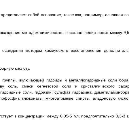
 представляет собой основание, такое как, например, основная со
я осаждения методом химического восстановления лежит между 9,5
я осаждения методом химического восстановления дополнитель
 борную кислоту.
из группы, включающей гидриды и металлогидридные соли бора
ову соль, смеси сегнетовой соли и кристаллического сахар
огидридные соли, гидразин, сульфат гидразина, диметиламинбора
пофосфит, глюконаты, многоатомные спирты, альдоновую кислот
ствует в концентрации между 0,05-5 г/л, предпочтительно 0,3-3 г/