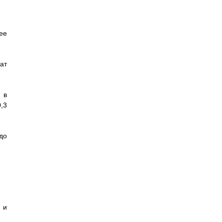
ее
ат
 в
0,3
до
 и