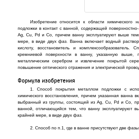
Изобретение относится к области химического 
подложки в контакт с ванной, содержащей поверхностно-
Ag, Cu, Pd и Со, причем ванну эксплуатируют выше тем
мере, в виде двух фаз. Ванна включает водный раство
кислоту, восстановитель и комплексообразователь. 
кремниевой поверхности в ванну, указанную выше, п
металлическим серебром и извлечение покрытой сере
повышение оптического отражения и электрической проводи
Формула изобретения
1. Способ покрытия металлом подложки с испо
химического восстановления, причем указанная ванна вк
выбранный из группы, состоящей из Ag, Cu, Pd и Со, п
ванной, отличающийся тем, что ванну эксплуатируют в
крайней мере, в виде двух фаз.
2. Способ по п.1, где в ванне присутствуют две фазы