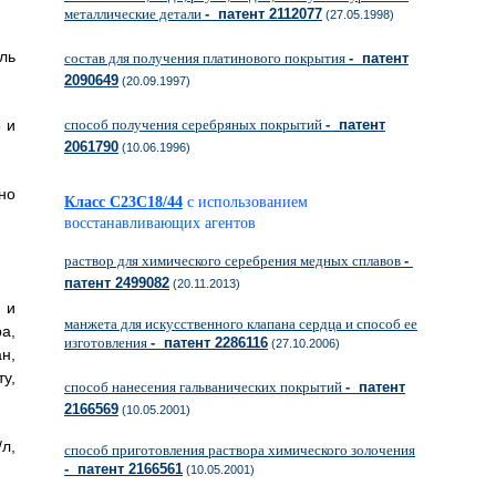
металлические детали
- патент 2112077
(27.05.1998)
ль
состав для получения платинового покрытия
- патент
2090649
(20.09.1997)
 и
способ получения серебряных покрытий
- патент
2061790
(10.06.1996)
но
Класс C23C18/44
с использованием
восстанавливающих агентов
раствор для химического серебрения медных сплавов
-
патент 2499082
(20.11.2013)
 и
манжета для искусственного клапана сердца и способ ее
а,
изготовления
- патент 2286116
(27.10.2006)
н,
у,
способ нанесения гальванических покрытий
- патент
2166569
(10.05.2001)
л,
способ приготовления раствора химического золочения
- патент 2166561
(10.05.2001)