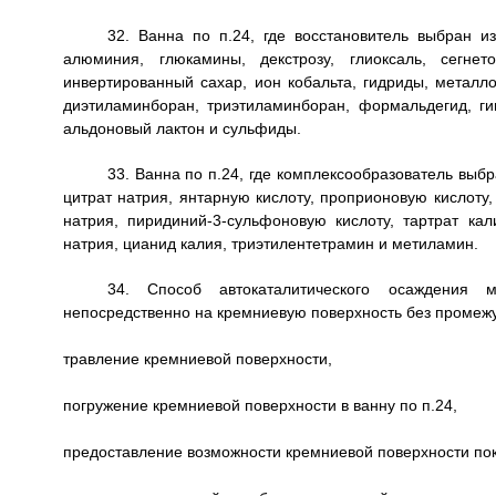
32. Ванна по п.24, где восстановитель выбран 
алюминия, глюкамины, декстрозу, глиоксаль, сегнет
инвертированный сахар, ион кобальта, гидриды, металл
диэтиламинборан, триэтиламинборан, формальдегид, ги
альдоновый лактон и сульфиды.
33. Ванна по п.24, где комплексообразователь выб
цитрат натрия, янтарную кислоту, проприоновую кислоту,
натрия, пиридиний-3-сульфоновую кислоту, тартрат кал
натрия, цианид калия, триэтилентетрамин и метиламин.
34. Способ автокаталитического осаждения м
непосредственно на кремниевую поверхность без промежу
травление кремниевой поверхности,
погружение кремниевой поверхности в ванну по п.24,
предоставление возможности кремниевой поверхности по