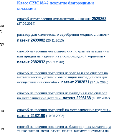
Класс C23C18/42
покрытие благородными
металлами
способ изготовления имплантатов
- патент 2529262
(27.09.2014)
ия
С.
раствор для химического серебрения медных сплавов
-
патент 2499082
(20.11.2013)
 до
способ нанесения металлических покрытий из платины
или иридия на изделия из алюмооксидной керамики
-
патент 2382832
(27.02.2010)
способ нанесения покрытия из золота и его сплавов на
металлические детали и композиции ингредиентов для
осуществления способа
- патент 2382831
(27.02.2010)
способ нанесения покрытия из палладия и его сплавов
на металлические детали
- патент 2293138
(10.02.2007)
способ нанесения покрытий на металлические изделия
-
но
патент 2182190
(10.05.2002)
способ нанесения покрытия из благородных металлов, а
но
также никеля, меди, ртути, индия, висмута и сурьмы на