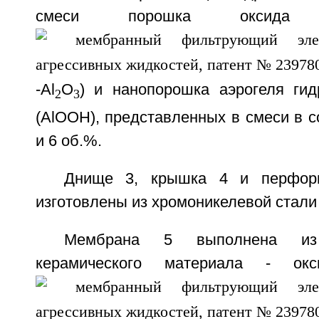
смеси порошка оксида
-Al
O
) и нанопорошка аэрогеля ги
2
3
(AlOOH), представленных в смеси в 
и 6 об.%.
Днище 3, крышка 4 и перфори
изготовлены из хромоникелевой стали
Мембрана 5 выполнена из н
керамического материала - ок