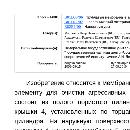
B01D63/06
Классы МПК:
трубчатые мембранные э
B01D71/02
неорганический материал
B82B1/00
Наноструктуры
,
Автор(ы):
Мартынов Петр Никифорович (RU)
Григорье
,
Асхадуллин Радомир Шамильевич (RU)
Григ
,
Ягодкин Иван Васильевич (RU)
Скворцов Сер
Федеральное государственное унитар
Патентообладатель(и):
"Государственный научный центр Росс
энергетический институт имени А.И. Ле
подача заявки:
публикация 
Приоритеты:
2008-09-15
27.08.2010
Изобретение относится к мембра
элементу для очистки агрессивных 
состоит из полого пористого цили
крышки 4, установленных по торца
цилиндра. На наружную поверхност