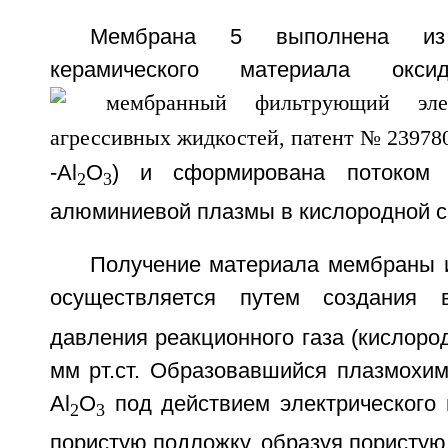
Мембрана 5 выполнена из н
керамического материала ок
-Al
O
) и сформирована потоком 
2
3
алюминиевой плазмы в кислородной с
Получение материала мембраны 
осуществляется путем создания 
давления реакционного газа (кислород
мм рт.ст. Образовавшийся плазмохим
Al
O
под действием электрического 
2
3
пористую подложку, образуя пористую