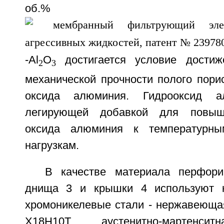
об.%
-Al
O
достигается условие достиж
2
3
механической прочности полого пори
оксида алюминия. Гидрооксид а
легирующей добавкой для повыше
оксида алюминия к температурны
нагрузкам.
В качестве материала перфори
днища 3 и крышки 4 используют ко
хромоникелевые стали - нержавеющая
Х18Н10Т, аустенитно-мартенси