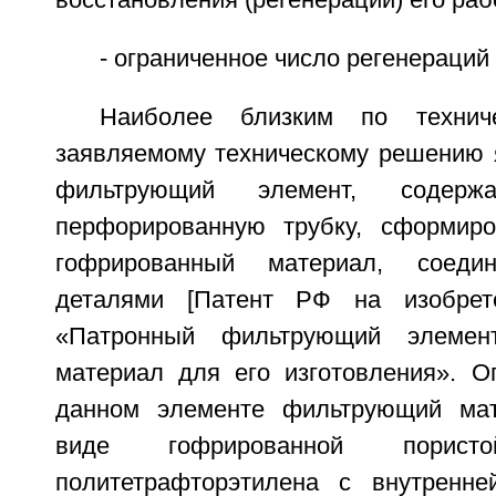
восстановления (регенерации) его раб
- ограниченное число регенераций
Наиболее близким по технич
заявляемому техническому решению 
фильтрующий элемент, содерж
перфорированную трубку, сформиро
гофрированный материал, соеди
деталями [Патент РФ на изобр
«Патронный фильтрующий элеме
материал для его изготовления». Оп
данном элементе фильтрующий ма
виде гофрированной порис
политетрафторэтилена с внутренне