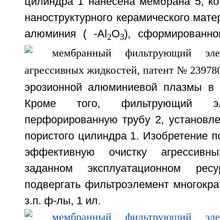
цилиндра 1 нанесена мембрана 5, ко
наноструктурного керамического мате
алюминия (
-Al
O
), сформированно
2
3
эрозионной алюминиевой плазмы в 
Кроме того, фильтрующий эл
перфорированную трубу 2, установле
пористого цилиндра 1. Изобретение п
эффективную очистку агрессивн
заданном эксплуатационном рес
подвергать фильтроэлемент многокра
з.п. ф-лы, 1 ил.