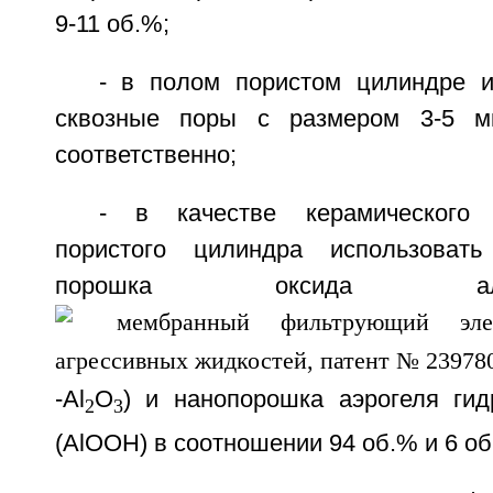
9-11 об.%;
- в полом пористом цилиндре 
сквозные поры с размером 3-5 м
соответственно;
- в качестве керамического 
пористого цилиндра использоват
порошка оксида а
-Al
O
) и нанопорошка аэрогеля ги
2
3
(AlOOH) в соотношении 94 об.% и 6 об