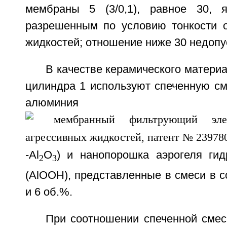
мембраны 5 (3/0,1), равное 30, я
разрешенным по условию тонкости о
жидкостей; отношение ниже 30 недопу
В качестве керамического материа
цилиндра 1 используют спеченную см
алюмин
-Al
O
) и нанопорошка аэрогеля ги
2
3
(AlOOH), представленные в смеси в 
и 6 об.%.
При соотношении спеченной сме