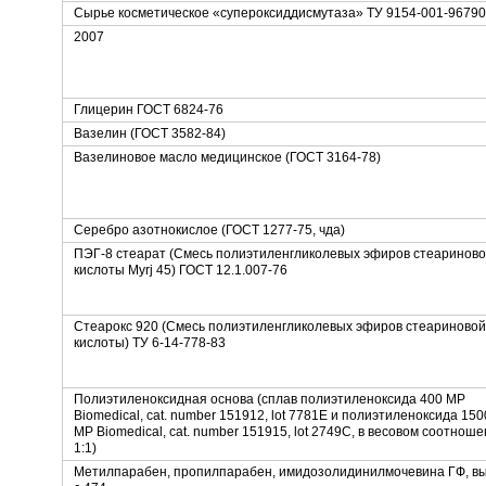
Сырье косметическое «супероксиддисмутаза» ТУ 9154-001-96790
2007
Глицерин ГОСТ 6824-76
Вазелин (ГОСТ 3582-84)
Вазелиновое масло медицинское (ГОСТ 3164-78)
Серебро азотнокислое (ГОСТ 1277-75, чда)
ПЭГ-8 стеарат (Смесь полиэтиленгликолевых эфиров стеаринов
кислоты Myrj 45) ГОСТ 12.1.007-76
Стеарокс 920 (Смесь полиэтиленгликолевых эфиров стеариновой
кислоты) ТУ 6-14-778-83
Полиэтиленоксидная основа (сплав полиэтиленоксида 400 MP
Biomedical, cat. number 151912, lot 7781E и полиэтиленоксида 150
MP Biomedical, cat. number 151915, lot 2749C, в весовом соотнош
1:1)
Метилпарабен, пропилпарабен, имидозолидинилмочевина ГФ, вы