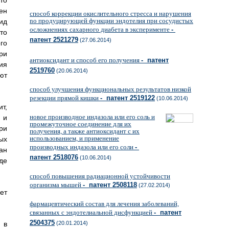
то
ен
способ коррекции окислительного стресса и нарушения
no продуцирующей функции эндотелия при сосудистых
ид
осложнениях сахарного диабета в эксперименте
-
то
патент 2521279
(27.06.2014)
го
ри
антиоксидант и способ его получения
- патент
ия
2519760
(20.06.2014)
ют
способ улучшения функциональных результатов низкой
резекции прямой кишки
- патент 2519122
(10.06.2014)
т,
новое производное индазола или его соль и
 и
промежуточное соединение для их
ри
получения, а также антиоксидант с их
использованием, и применение
ых
производных индазола или его соли
-
ан
патент 2518076
(10.06.2014)
де
способ повышения радиационной устойчивости
организма мышей
- патент 2508118
(27.02.2014)
ет
фармацевтический состав для лечения заболеваний,
связанных с эндотелиальной дисфункцией
- патент
2504375
 в
(20.01.2014)