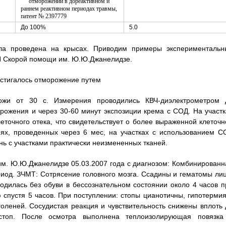
До 100%
5.0
ла проведена на крысах. Приводим примеры экспериментальн
ИИ Скорой помощи им. Ю.Ю.Джанелидзе.
остигалось отморожение путем
кожи от 30 с. Измерения проводились КВЧ-диэлектрометром 
рожения и через 30-60 минут экспозиции крема с СОД. На участк
еточного отека, что свидетельствует о более выраженной клеточн
иях, проведенных через 6 мес, на участках с использованием С
ь с участками практически неизмененных тканей.
 им. Ю.Ю.Джанелидзе 05.03.2007 года с диагнозом: Комбинированн
риод. ЗЧМТ: Сотрясение головного мозга. Ссадины и гематомы лиц
одилась без обуви в бессознательном состоянии около 4 часов п
спустя 5 часов. При поступлении: стопы цианотичны, гипотермия
оленей. Сосудистая реакция и чувствительность снижены вплоть 
 стоп. После осмотра выполнена теплоизолирующая повязка