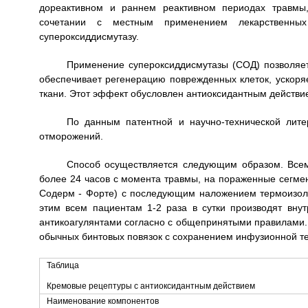
дореактивном и раннем реактивном периодах травмы
сочетании с местным применением лекарственных
супероксиддисмутазу.
Применение супероксиддисмутазы (СОД) позволяет 
обеспечивает регенерацию поврежденных клеток, ускоря
ткани. Этот эффект обусловлен антиоксидантным действ
По данным патентной и научно-технической лит
отморожений.
Способ осуществляется следующим образом. Всем
более 24 часов с момента травмы, на пораженные сегмен
Содерм - Форте) с последующим наложением термоизоли
этим всем пациентам 1-2 раза в сутки производят вну
антикоагулянтами согласно с общепринятыми правилами.
обычных бинтовых повязок с сохранением инфузионной т
Таблица
Кремовые рецептуры с антиоксидантным действием
Наименование компонентов