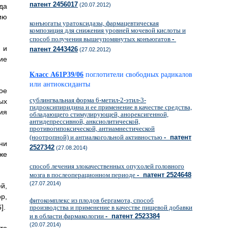
патент 2456017
(20.07.2012)
да
ию
конъюгаты уратоксидазы, фармацевтическая
композиция для снижения уровней мочевой кислоты и
способ получения вышеупомянутых конъюгатов
-
 и
патент 2443426
(27.02.2012)
ие
Класс A61P39/06
поглотители свободных радикалов
или антиоксиданты
ое
сублингвальная форма 6-метил-2-этил-3-
ых
гидроксипиридина и ее применение в качестве средства,
ия
обладающего стимулирующей, анорексигенной,
антидепрессивной, анксиолитической,
противогипоксической, антиамнестической
(ноотропной) и антиалкогольной активностью
- патент
ни
2527342
(27.08.2014)
же
способ лечения злокачественных опухолей головного
мозга в послеоперационном периоде
- патент 2524648
(27.07.2014)
й,
р,
фитокомплекс из плодов бергамота, способ
].
производства и применение в качестве пищевой добавки
и в области фармакологии
- патент 2523384
(20.07.2014)