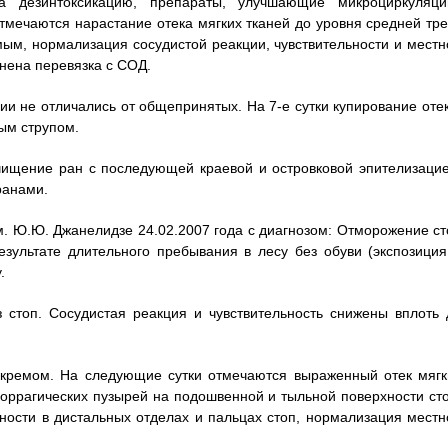
а дезинтоксикацию, препараты, улучшающие микроциркуляци
мечаются нарастание отека мягких тканей до уровня средней тре
ым, нормализация сосудистой реакции, чувствительности и местн
нена перевязка с СОД.
и не отличались от общепринятых. На 7-е сутки купирование отек
ым струпом.
ищение ран с последующей краевой и островковой эпителизацие
ранами.
м. Ю.Ю. Джанелидзе 24.02.2007 года с диагнозом: Отморожение ст
езультате длительного пребывания в лесу без обуви (экспозиция
.
 стоп. Сосудистая реакция и чувствительность снижены вплоть 
кремом. На следующие сутки отмечаются выраженный отек мягк
моррагических пузырей на подошвенной и тыльной поверхности сто
ности в дистальных отделах и пальцах стоп, нормализация местн