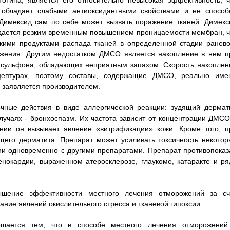
тотипа, является его относительно невысокая эффективность, ч
 обладает слабыми антиоксидантными свойствами и не способ
 Димексид сам по себе может вызвать поражение тканей. Димекс
ождается резким временным повышением проницаемости мембран, ч
кими продуктами распада тканей в определенной стадии ранево
ражения. Другим недостатком ДМСО является накопление в нем п
и сульфона, обладающих неприятным запахом. Скорость накоплен
ецептурах, поэтому составы, содержащие ДМСО, реально име
м заявляется производителем.
чные действия в виде аллергической реакции: зудящий дермати
лучаях - бронхоспазм. Их частота зависит от концентрации ДМСО
нии он вызывает явление «витрификации» кожи. Кроме того, п
щего дерматита. Препарат может усиливать токсичность некотор
нии одновременно с другими препаратами. Препарат противопоказ
енокардии, выраженном атеросклерозе, глаукоме, катаракте и ря
ышение эффективности местного лечения отморожений за сч
ание явлений окислительного стресса и тканевой гипоксии.
ешается тем, что в способе местного лечения отморожений