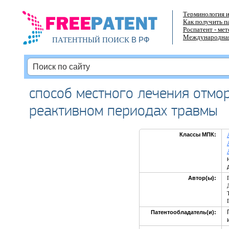
Терминология и
Как получить п
Роспатент - ме
Международная
В РФ
ПАТЕНТНЫЙ ПОИСК
способ местного лечения отмо
реактивном периодах травмы
Классы МПК:
Автор(ы):
Патентообладатель(и):