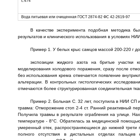
с.474
Вода питьевая или очищенная ГОСТ 2874-82 ФС 42-2619-97
В качестве эксперимента подобная методика бы
результатов и клинического использования в условиях Н
Пример 1. У белых крыс самцов массой 200-220 г д
экспозиции жидкого азота на бритые участки 
моделирования холодового поражения, сразу после отмо
без использования крема отмечается появление внутрикл
альтерации. В контрольных гистологических исследован
отмечаются более структурированная соединительная ткан
Пример 2. Больная С. 32 лет, поступила в НИИ СП
травма: Отморожение стоп 2-4 ст. Ранний реактивный пе
Получила травмы в результате ограбления на улице. Нах
температуре - 8°С. Обратилась за медицинской помощью 
умеренный отек, распространяющиеся до нижней трети г
полного отсутствия в дистальных отделах пальцев