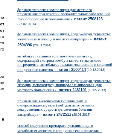
фармацевтическая композиция для местного
применения при лечении воспалительных заболеваний
ри
глаз и способ ее использования
- патент 2508123
ют
(27.02.2014)
ют
фармацевтическая композиция, содержащая ферменты:
го
коллагеназу и лизоцим и/или сангвиритрин
- патент
са
2504396
(20.01.2014)
го
антибактериальный вспомогательный агент,
содержащий экстракт комбу в качестве активного
ингредиента, антибактериальная композиция и пищевой
продукт или напиток
- патент 2500414
(10.12.2013)
ое
фармацевтическая композиция, содержащая ферменты:
ве
лизоцим, пероксидазу, повиаргол и липосомы, для
не
местного применения
- патент 2481101
(10.05.2013)
применение s-аденозилметионина (sam) и
супероксиддисмутазы (sod) для изготовления
лекарственных средств для лечения болезни
альцгеймера
- патент 2472513
(20.01.2013)
 в
способ получения препарата, усиливающего
метаболизм алкоголя и продуктов его окисления
-