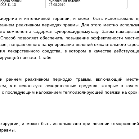
подача заявки:
публикация патента:
2008-11-13
27.08.2010
хирургии и интенсивной терапии, и может быть использовано п
раннем реактивном периодах травмы. Для этого местно использу
его компонента содержат супероксиддисмутазу. Затем накладыва
 Способ позволяет обеспечить повышение эффективности местно
вия, направленного на купирование явлений окислительного стрес
вия лекарственного средства, в котором в качестве действующе
ирующей повязки. 1 табл.
 и раннем реактивном периодах травмы, включающий местн
ем, что используют лекарственные средства, которые в качест
, с последующим наложением теплоизолирующей повязки на срок 
 хирургии, и может быть использовано при лечении отморожений
 травмы.