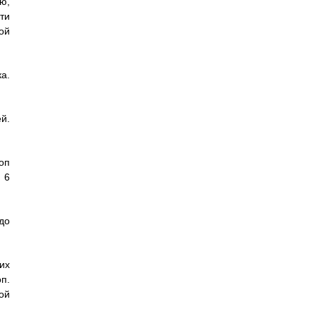
ю,
ти
ой
а.
й.
оп
 6
до
их
п.
ой