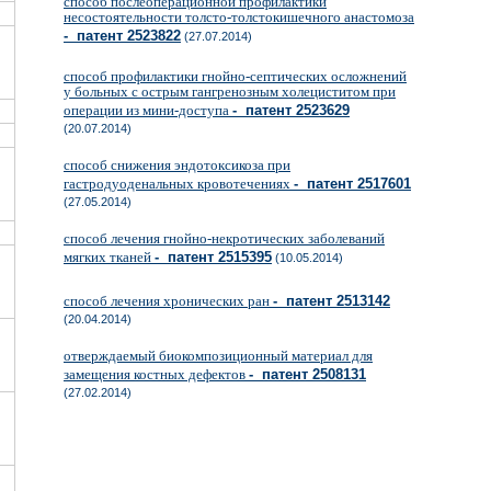
способ послеоперационной профилактики
несостоятельности толсто-толстокишечного анастомоза
- патент 2523822
(27.07.2014)
способ профилактики гнойно-септических осложнений
у больных с острым гангренозным холециститом при
операции из мини-доступа
- патент 2523629
(20.07.2014)
способ снижения эндотоксикоза при
гастродуоденальных кровотечениях
- патент 2517601
(27.05.2014)
способ лечения гнойно-некротических заболеваний
мягких тканей
- патент 2515395
(10.05.2014)
способ лечения хронических ран
- патент 2513142
(20.04.2014)
отверждаемый биокомпозиционный материал для
замещения костных дефектов
- патент 2508131
(27.02.2014)