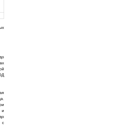
ых
до
ах
ой
ОД
ая
а.
ри
 и
до
 с