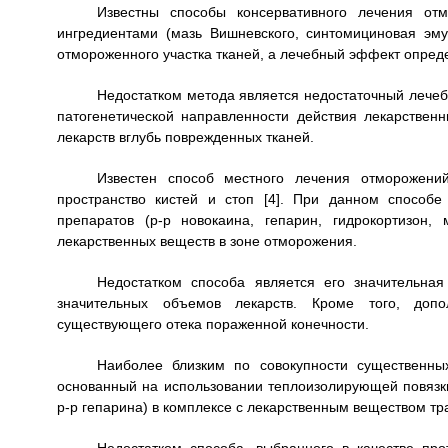
Известны способы консервативного лечения от
ингредиентами (мазь Вишневского, синтомициновая эм
отмороженного участка тканей, а лечебный эффект опреде
Недостатком метода является недостаточный лечеб
патогенетической направленности действия лекарствен
лекарств вглубь поврежденных тканей.
Известен способ местного лечения отморожений
пространство кистей и стоп [4]. При данном способ
препаратов (р-р новокаина, гепарин, гидрокортизон,
лекарственных веществ в зоне отморожения.
Недостатком способа является его значительная
значительных объемов лекарств. Кроме того, допо
существующего отека пораженной конечности.
Наиболее близким по совокупности существенны
основанный на использовании теплоизолирующей повязки
р-р гепарина) в комплексе с лекарственным веществом тра