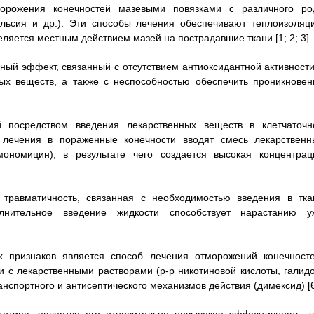
морожения конечностей мазевыми повязками с различного ро
ульсия и др.). Эти способы лечения обеспечивают теплоизоляц
ляется местным действием мазей на пострадавшие ткани [1; 2; 3].
ный эффект, связанный с отсутствием антиоксидантной активности
ных веществ, а также с неспособностью обеспечить проникновен
 посредством введения лекарственных веществ в клетчаточн
е лечения в пораженные конечности вводят смесь лекарственн
 мономицин), в результате чего создается высокая концентрац
 травматичность, связанная с необходимостью введения в тка
лнительное введение жидкости способствует нарастанию у
х признаков является способ лечения отморожений конечносте
 с лекарственными растворами (р-р никотиновой кислоты, галидо
нспортного и антисептического механизмов действия (димексид) [6