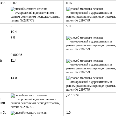
366-
0.07
0.07
-
5.0
10.4
-
7.0
0.00085
-
ой
11.4
14.0
До 100%
0
ении
п X,
1.0