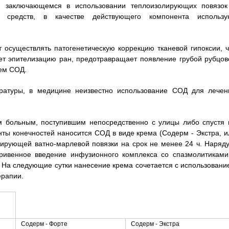
, заключающемся в использовании теплоизолирующих повязок
 средств, в качестве действующего компонента использу
осуществлять патогенетическую коррекцию тканевой гипоксии, ч
ет эпителизацию ран, предотравращает появление грубой рубцов
ием СОД.
ературы, в медицине неизвестно использование СОД для лечен
 больным, поступившим непосредственно с улицы либо спустя 
ты конечностей наносится СОД в виде крема (Содерм - Экстра, и
рующей ватно-марлевой повязки на срок не менее 24 ч. Наряду
тривенное введение инфузионного комплекса со спазмолитиками
 На следующие сутки нанесение крема сочетается с использовани
ерапии.
Содерм - Форте
Содерм - Экстра