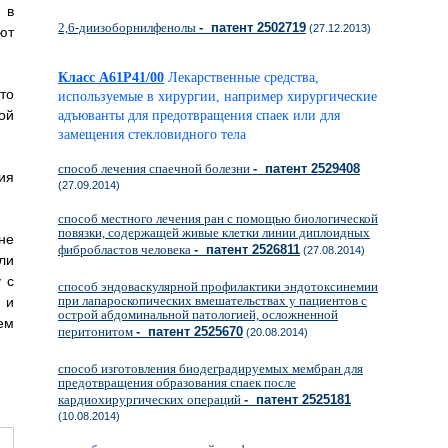
 в
2,6-диизоборнилфенолы
- патент 2502719
(27.12.2013)
ют
Класс A61P41/00
Лекарственные средства,
то
используемые в хирургии, например хирургические
ой
адъюванты для предотвращения спаек или для
замещения стекловидного тела
способ лечения спаечной болезни
- патент 2529408
ия
(27.09.2014)
способ местного лечения ран с помощью биологической
повязки, содержащей живые клетки линии диплоидных
не
фибробластов человека
- патент 2526811
(27.08.2014)
ли
 с
способ эндоваскулярной профилактики эндотоксинемии
при лапароскопических вмешательствах у пациентов с
 и
острой абдоминальной патологией, осложненной
ем
перитонитом
- патент 2525670
(20.08.2014)
способ изготовления биодеградируемых мембран для
предотвращения образования спаек после
кардиохирургических операций
- патент 2525181
(10.08.2014)