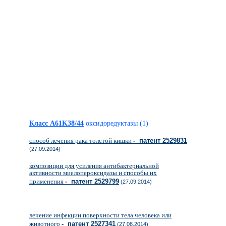
Класс A61K38/44
оксидоредуктазы (1)
способ лечения рака толстой кишки
- патент 2529831
(27.09.2014)
композиции для усиления антибактериальной
активности миелопероксидазы и способы их
применения
- патент 2529799
(27.09.2014)
лечение инфекции поверхности тела человека или
животного
- патент 2527341
(27.08.2014)