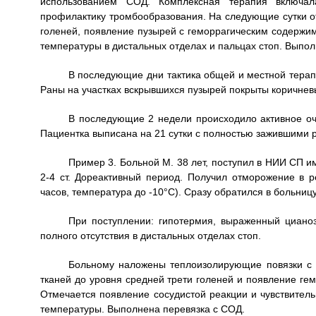
использованием СОД. Комплексная терапия включал
профилактику тромбообразования. На следующие сутки от
голеней, появление пузырей с геморрагическим содержим
температуры в дистальных отделах и пальцах стоп. Выпол
В последующие дни тактика общей и местной терапи
Раны на участках вскрывшихся пузырей покрыты коричнев
В последующие 2 недели происходило активное оч
Пациентка выписана на 21 сутки с полностью зажившими 
Пример 3. Больной М. 38 лет, поступил в НИИ СП и
2-4 ст. Дореактивный период. Получил отморожение в р
часов, температура до -10°С). Сразу обратился в больницу
При поступлении: гипотермия, выраженный цианоз
полного отсутствия в дистальных отделах стоп.
Больному наложены теплоизолирующие повязки с 
тканей до уровня средней трети голеней и появление ге
Отмечается появление сосудистой реакции и чувствитель
температуры. Выполнена перевязка с СОД.