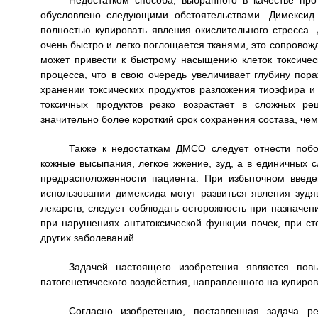
Недостатком способа, выбранного в качестве про
обусловлено следующими обстоятельствами. Димексид
полностью купировать явления окислительного стресса.
очень быстро и легко поглощается тканями, это сопров
может привести к быстрому насыщению клеток токсичес
процесса, что в свою очередь увеличивает глубину по
хранении токсических продуктов разложения тиоэфира 
токсичных продуктов резко возрастает в сложных р
значительно более короткий срок сохранения состава, че
Также к недостаткам ДМСО следует отнести побо
кожные высыпания, легкое жжение, зуд, а в единичных с
предрасположенности пациента. При избыточном введе
использовании димексида могут развиться явления зудя
лекарств, следует соблюдать осторожность при назначе
при нарушениях антитоксической функции почек, при ст
других заболеваний.
Задачей настоящего изобретения является пов
патогенетического воздействия, направленного на купиров
Согласно изобретению, поставленная задача р