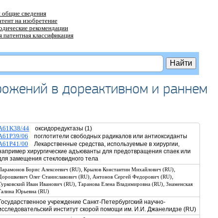
 общие сведения
атент на изобретение
тодические рекомендации
 патентная классификация
рожений в дореактивном и раннем
A61K38/44
оксидоредуктазы (1)
A61P39/06
поглотители свободных радикалов или антиоксиданты
A61P41/00
Лекарственные средства, используемые в хирургии,
например хирургические адъюванты для предотвращения спаек или
для замещения стекловидного тела
,
,
Парамонов Борис Алексеевич (RU)
Крылов Константин Михайлович (RU)
,
,
Дорошкевич Олег Станиславович (RU)
Антонов Сергей Федорович (RU)
,
,
Турковский Иван Иванович (RU)
Таранова Елена Владимировна (RU)
Знаменская
Галина Юрьевна (RU)
Государственное учреждение Санкт-Петербургский научно-
исследовательский институт скорой помощи им. И.И. Джанелидзе (RU)