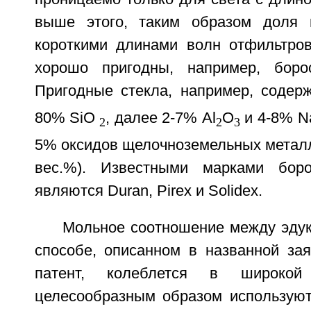
выше этого, таким образом доля 
короткими длинами волн отфильтров
хорошо пригодны, например, борос
Пригодные стекла, например, содер
80% SiO
, далее 2-7% Al
O
и 4-8% N
2
2
3
5% оксидов щелочноземельных металл
вес.%). Известными марками боро
являются Duran, Pirex и Solidex.
Мольное соотношение между эдук
способе, описанном в названной зая
патент, колеблется в широкой
целесообразным образом используют