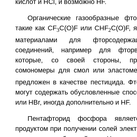
кислот и HCl, и возможно HF.
Органические газообразные фто
такие как CF
C(O)F или CHF
C(O)F, 
3
2
материалами для фторсодержащ
соединений, например для фторв
которые, со своей стороны, пр
сомономеры для смол или эластоме
предложен в качестве пестицида. Фт
могут содержать обусловленные спос
или HBr, иногда дополнительно и HF.
Пентафторид фосфора являет
продуктом при получении солей элек