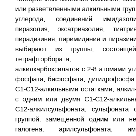
или разветвленными алкильными груп
углерода, соединений имидазоли
пиразолия, оксатриазолия, тиатри
пирадизиния, пиримидиния и пиразини
выбирают из группы, состоящей
тетрафторбората, гекса
алкилкарбоксилатов с 2-8 атомами уг
фосфата, бифосфата, дигидрофосфат
С1-С12-алкильными остатками, алкил
с одним или двумя С1-С12-алкильн
С12-алкилсульфоната, сульфоната 
группой, замещенной одним или не
галогена, арилсульфоната, им