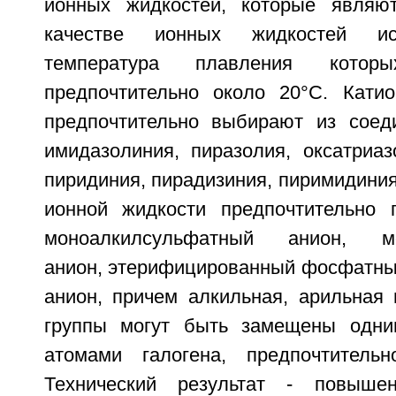
ионных жидкостей, которые являю
качестве ионных жидкостей ис
температура плавления кото
предпочтительно около 20°С. Кати
предпочтительно выбирают из соед
имидазолиния, пиразолия, оксатриаз
пиридиния, пирадизиния, пиримидиния
ионной жидкости предпочтительно 
моноалкилсульфатный анион, мо
анион, этерифицированный фосфатн
анион, причем алкильная, арильная
группы могут быть замещены одни
атомами галогена, предпочтитель
Технический результат - повыше