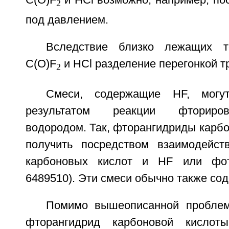
2
под давлением.
Вследствие близко лежащих т
C(O)F
и HCl разделение перегонкой тр
2
Смеси, содержащие HF, могут
результатом реакции фториро
водородом. Так, фторангидриды карб
получить посредством взаимодейст
карбоновых кислот и HF или фот
6489510). Эти смеси обычно также сод
Помимо вышеописанной проблем
фторангидрид карбоновой кислоты