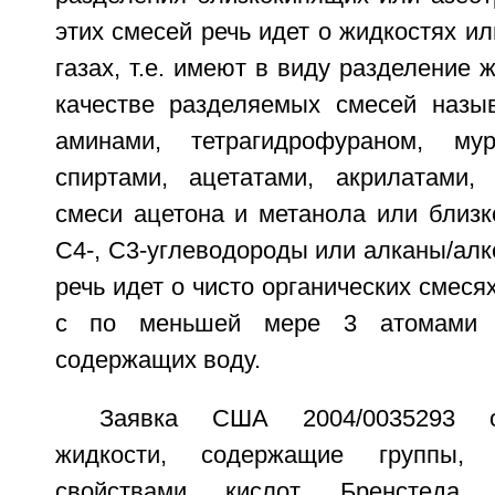
этих смесей речь идет о жидкостях и
газах, т.е. имеют в виду разделение 
качестве разделяемых смесей назы
аминами, тетрагидрофураном, мур
спиртами, ацетатами, акрилатами, 
смеси ацетона и метанола или близк
С4-, С3-углеводороды или алканы/алк
речь идет о чисто органических смеся
с по меньшей мере 3 атомами 
содержащих воду.
Заявка США 2004/0035293 о
жидкости, содержащие группы, х
свойствами кислот Бренстеда,