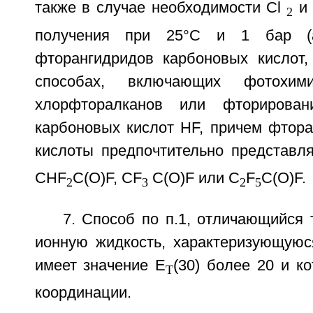
также в случае необходимости Cl
и 
2
получения при 25°С и 1 бар (аб
фторангидридов карбоновых кислот,
способах, включающих фотохими
хлорфторалканов или фторирован
карбоновых кислот HF, причем фтора
кислоты предпочтительно представл
CHF
C(O)F, CF
C(O)F или C
F
C(O)F.
2
3
2
5
7. Способ по п.1, отличающийся 
ионную жидкость, характеризующуюс
имеет значение E
(30) более 20 и к
T
координации.