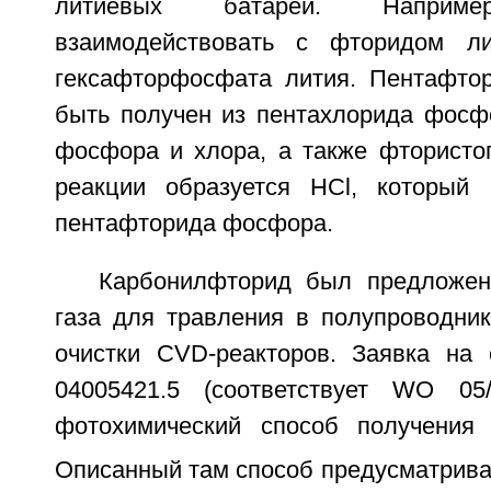
литиевых батарей. Напри
взаимодействовать с фторидом л
гексафторфосфата лития. Пентафто
быть получен из пентахлорида фосф
фосфора и хлора, а также фтористог
реакции образуется HCl, который 
пентафторида фосфора.
Карбонилфторид был предложен
газа для травления в полупроводник
очистки CVD-реакторов. Заявка на 
04005421.5 (соответствует WO 05/
фотохимический способ получения
Описанный там способ предусматрива