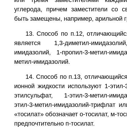
или тремя заместителями кажды
углерода, причем заместители со с
быть замещены, например, арильной г
13. Способ по п.12, отличающийс
является 1,3-диметил-имидазолий
имидазолий, 1-пропил-3-метил-имида
метил-имидазолий.
14. Способ по п.13, отличающийся
ионной жидкости используют 1-этил-
этилсульфат, 1-этил-3-метил-имид
этил-3-метил-имидазолий-трифлат ил
«тосилат» обозначает о-тосилат, м-тос
предпочтительно п-тосилат.