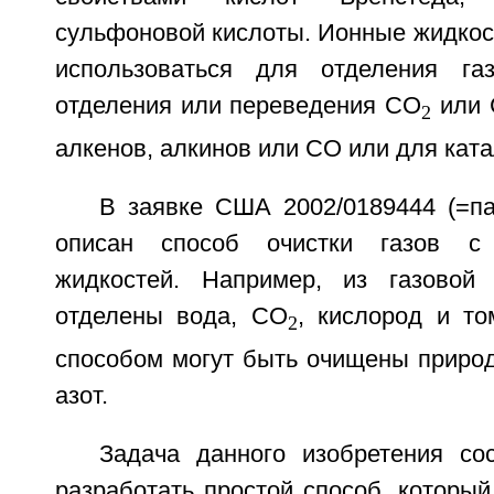
сульфоновой кислоты. Ионные жидкост
использоваться для отделения га
отделения или переведения CO
или 
2
алкенов, алкинов или CO или для ката
В заявке США 2002/0189444 (=п
описан способ очистки газов 
жидкостей. Например, из газовой
отделены вода, CO
, кислород и то
2
способом могут быть очищены природ
азот.
Задача данного изобретения со
разработать простой способ, который