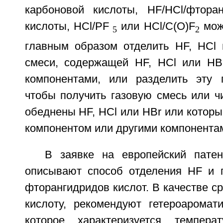
карбоновой кислоты, HF/HCl/фтора
кислоты, HCl/PF
или HCl/C(O)F
мож
5
2
главным образом отделить HF, HCl 
смеси, содержащей HF, HCl или HB
компонентами, или разделить эту 
чтобы получить газовую смесь или ч
обеднены HF, HCl или HBr или котор
компонентом или другими компонента
В заявке на европейский пате
описывают способ отделения HF и 
фторангидридов кислот. В качестве с
кислоту, рекомендуют гетероаромати
которое характеризуется темпера