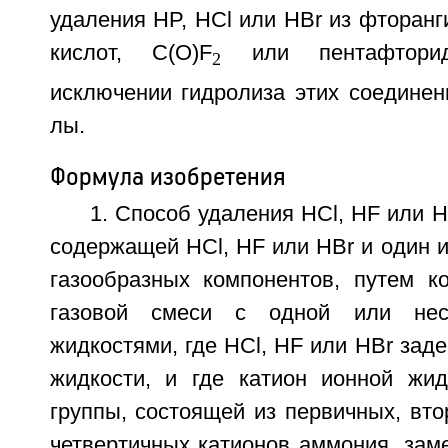
удаления HP, HCl или HBr из фторан
кислот, C(O)F
или пентафтори
2
исключении гидролиза этих соединений
лы.
Формула изобретения
1. Способ удаления HCl, HF или H
содержащей HCl, HF или HBr и один и
газообразных компонентов, путем ко
газовой смеси с одной или нес
жидкостями, где HCl, HF или HBr зад
жидкости, и где катион ионной жи
группы, состоящей из первичных, вто
четвертичных катионов аммония, за