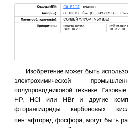
C01B7/07
Классы МПК:
очистка
,
Автор(ы):
ОЛЬШИМКЕ Йенс (DE)
БРАУКМЮЛЛЕР Заски
СОЛВЕЙ ФЛУОР ГМБХ (DE)
Патентообладатель(и):
подача заявки:
публикация 
Приоритеты:
2005-10-20
10.08.2010
Изобретение может быть использо
электрохимической промы
полупроводниковой технике. Газовые
HP, HCl или HBr и другие компо
фторангидриды карбоновых кис
пентафторид фосфора, могут быть р