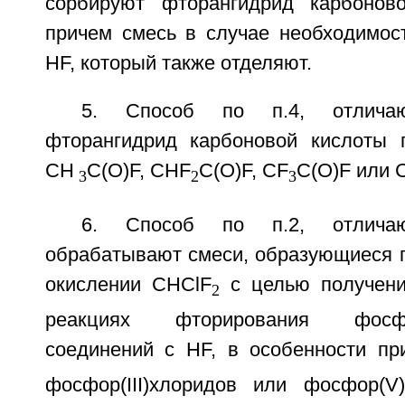
сорбируют фторангидрид карбонов
причем смесь в случае необходимос
HF, который также отделяют.
5. Способ по п.4, отлича
фторангидрид карбоновой кислоты 
CH
C(O)F, CHF
C(O)F, CF
C(O)F или 
3
2
3
6. Способ по п.2, отлича
обрабатывают смеси, образующиеся 
окислении CHClF
с целью получени
2
реакциях фторирования фосфор
соединений с НF, в особенности пр
фосфор(III)хлоридов или фосфор(V