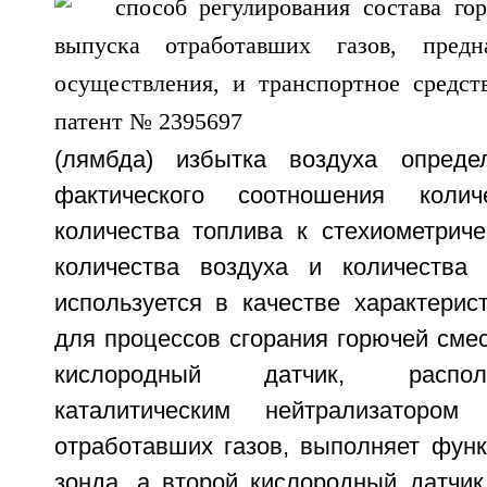
(лямбда) избытка воздуха опреде
фактического соотношения коли
количества топлива к стехиометрич
количества воздуха и количества
используется в качестве характерис
для процессов сгорания горючей сме
кислородный датчик, распо
каталитическим нейтрализаторо
отработавших газов, выполняет фун
зонда, а второй кислородный датчик