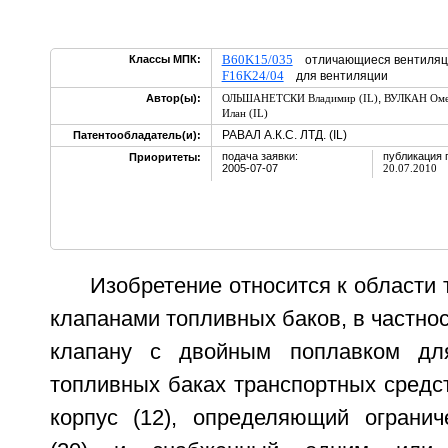
B60K15/035
Классы МПК:
отличающиеся вентиляци
F16K24/04
для вентиляции
,
Автор(ы):
ОЛЬШАНЕТСКИ Владимир (IL)
ВУЛКАН Оме
Илан (IL)
РАВАЛ А.К.С. ЛТД. (IL)
Патентообладатель(и):
подача заявки:
публикация 
Приоритеты:
2005-07-07
20.07.2010
Изобретение относится к области 
клапанами топливных баков, в частнос
клапану с двойным поплавком дл
топливных баках транспортных средс
корпус (12), определяющий огранич