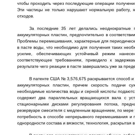
чтобы проходить через последующие операции получения 
Эти частицы не только нарушают нормальную работу, н
отходов.
За последние 35 лет делались неоднократные п
аккумуляторных пластин, предпочтительно в соответстви
Проблемы перемешивания, характерные для периодически
в пасте воды, что необходимо для получения таких необх
усилие, обеспечивающих устойчивый режим нанесе
соответствующее требованиям, приводило к задержка
результате чего реакции в пасте завершались уже за пре
В патенте США № 3,576,675 раскрывается способ и
аккумуляторных пластин, причем скорость подачи су
необходимые количества воды и серной кислоты подаются
содержит два параллельных вращающихся вала с ус
стационарными дисками регулирования потока, предн
резервуаре смесителя с медленным вращением, по мере 
потребность в способе непрерывного перемешивания и 
однородности состава и вязкости, технология, раскрытая