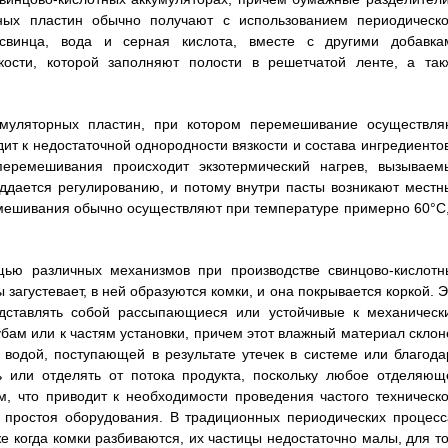
рных пластин обычно получают с использованием периодическо
 свинца, вода и серная кислота, вместе с другими добавка
ости, которой заполняют полости в решетчатой ленте, а так
муляторных пластин, при котором перемешивание осуществля
ит к недостаточной однородности вязкости и состава ингредиентов
перемешивания происходит экзотермический нагрев, вызываем
ддается регулированию, и потому внутри пасты возникают местн
мешивания обычно осуществляют при температуре примерно 60°C,
щью различных механизмов при производстве свинцово-кислотн
загустевает, в ней образуются комки, и она покрывается коркой. Э
едставлять собой рассыпающиеся или устойчивые к механическ
убам или к частям установки, причем этот влажный материал склон
с водой, поступающей в результате утечек в системе или благода
ь или отделять от потока продукта, поскольку любое отделяющ
, что приводит к необходимости проведения частого техническо
и простоя оборудования. В традиционных периодических процесс
е когда комки разбиваются, их частицы недостаточно малы, для то