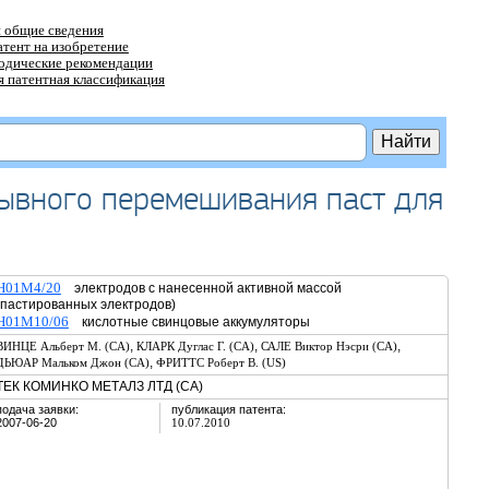
 общие сведения
атент на изобретение
тодические рекомендации
 патентная классификация
рывного перемешивания паст для
H01M4/20
электродов с нанесенной активной массой
(пастированных электродов)
H01M10/06
кислотные свинцовые аккумуляторы
,
,
,
ВИНЦЕ Альберт М. (CA)
КЛАРК Дуглас Г. (CA)
САЛЕ Виктор Нэсри (CA)
,
ДЬЮАР Мальком Джон (CA)
ФРИТТС Роберт В. (US)
ТЕК КОМИНКО МЕТАЛЗ ЛТД (CA)
подача заявки:
публикация патента:
2007-06-20
10.07.2010