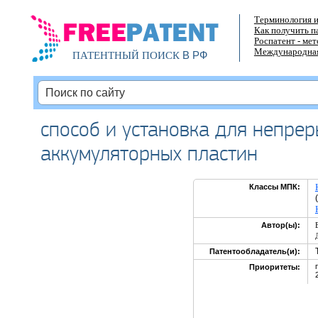
Терминология и
Как получить п
Роспатент - ме
Международная
В РФ
ПАТЕНТНЫЙ ПОИСК
способ и установка для непре
аккумуляторных пластин
Классы МПК:
Автор(ы):
Патентообладатель(и):
Приоритеты: