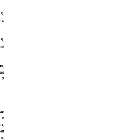
5,
го
8,
ым
х,
ев
3
.
ый
 и
а,
ия
ед