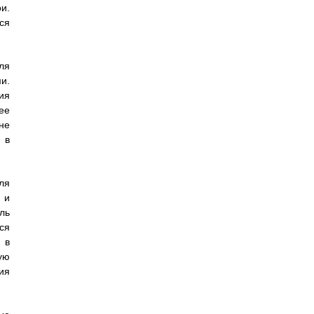
и.
ся
ля
и.
ия
ее
не
 в
ля
 и
ль
ся
 в
ую
ия