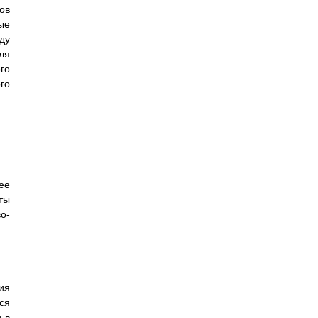
ов
ые
ду
ля
го
го
ее
ты
о-
ия
ся
 в