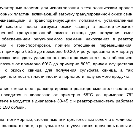
муляторных пластин для использования в технологическом процес
орных пластин, включающий загрузку гранулированной окиси свин
мешивающими и транспортирующими лопатками, установленны
 кислоты после загрузки окиси свинца в реактор-смесител
енной гранулированной окисью свинца для получения смес
 обеспечением регулируемого времени нахождения в реактор
ния и транспортировки, причем отношение перемешивания
от примерно 65:35 до примерно 80:20; и регулирование температу
охождении вдоль удлиненного реактора-смесителя для обеспечен
апазоне от примерно 60°С до примерно 80°С, причем осуществля
ты с окисью свинца для получения сульфата свинца, а так
ии, плотности, пластичности и пористости получаемого продукта.
ания смеси к ее транспортировке в реакторе-смесителе составля
а находится в диапазоне от примерно 68°С до примерно 79°
еле находится в диапазоне 30-45 с и реактор-смеситель работает
 150 об/мин.
вляют полимерные, стеклянные или целлюлозные волокна в количест
волокна в пасте, в результате чего улучшается прочность пасты и 