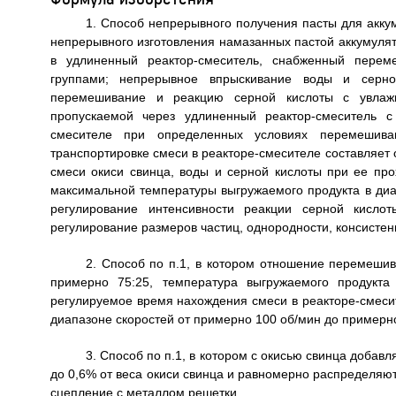
1. Способ непрерывного получения пасты для акку
непрерывного изготовления намазанных пастой аккумулят
в удлиненный реактор-смеситель, снабженный пере
группами; непрерывное впрыскивание воды и серной
перемешивание и реакцию серной кислоты с увлажн
пропускаемой через удлиненный реактор-смеситель с
смесителе при определенных условиях перемешива
транспортировке смеси в реакторе-смесителе составляет 
смеси окиси свинца, воды и серной кислоты при ее пр
максимальной температуры выгружаемого продукта в ди
регулирование интенсивности реакции серной кисло
регулирование размеров частиц, однородности, консистенц
2. Способ по п.1, в котором отношение перемешив
примерно 75:25, температура выгружаемого продукт
регулируемое время нахождения смеси в реакторе-смесит
диапазоне скоростей от примерно 100 об/мин до примерно
3. Способ по п.1, в котором с окисью свинца доба
до 0,6% от веса окиси свинца и равномерно распределяют 
сцепление с металлом решетки.