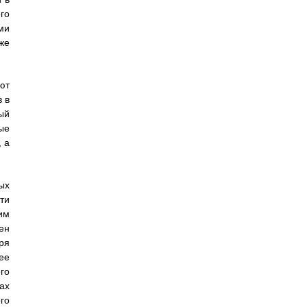
го
ми
же
ют
 в
ый
ые
 а
ых
ти
им
ен
ря
ее
го
ах
го