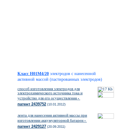
Класс H01M4/20
электродов с нанесенной
активной массой (пастированных электродов)
способ изготовления электродов для
электрохимического источника тока и
устройство для его осуществления
-
патент 2439752
(10.01.2012)
лента для нанесения активной массы при
изготовлении аккумуляторной батареи
-
патент 2429127
(20.09.2011)