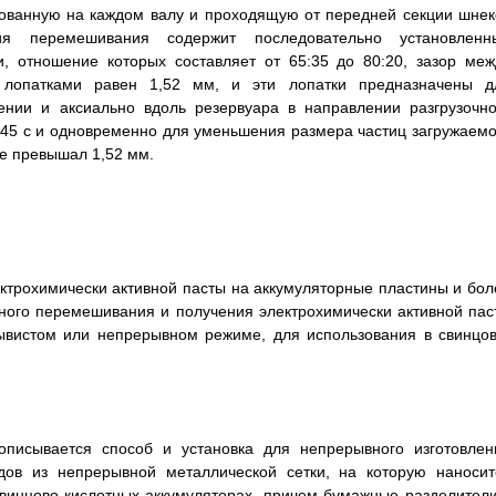
ованную на каждом валу и проходящую от передней секции шнек
ия перемешивания содержит последовательно установленн
 отношение которых составляет от 65:35 до 80:20, зазор меж
лопатками равен 1,52 мм, и эти лопатки предназначены д
нии и аксиально вдоль резервуара в направлении разгрузочно
 45 с и одновременно для уменьшения размера частиц загружаемо
не превышал 1,52 мм.
ктрохимически активной пасты на аккумуляторные пластины и бол
вного перемешивания и получения электрохимически активной пас
ывистом или непрерывном режиме, для использования в свинцов
исывается способ и установка для непрерывного изготовлен
дов из непрерывной металлической сетки, на которую наносит
свинцово-кислотных аккумуляторах, причем бумажные разделители