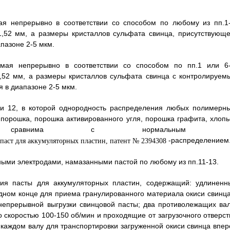
ая непрерывно в соответствии со способом по любому из пп.1-
,52 мм, а размеры кристаллов сульфата свинца, присутствующе
пазоне 2-5 мкм.
емая непрерывно в соответствии со способом по пп.1 или 6-
,52 мм, а размеры кристаллов сульфата свинца с контролируем
 в диапазоне 2-5 мкм.
ли 12, в которой однородность распределения любых полимерны
 порошка, порошка активированного угля, порошка графита, хлопь
 сравнима с нормальным 
-распределением
ными электродами, намазанными пастой по любому из пп.11-13.
ния пасты для аккумуляторных пластин, содержащий: удлиненн
одном конце для приема гранулированного материала окиси свинца
непрерывной выгрузки свинцовой пасты; два противолежащих вал
 скоростью 100-150 об/мин и проходящие от загрузочного отверст
 каждом валу для транспортировки загруженной окиси свинца впер