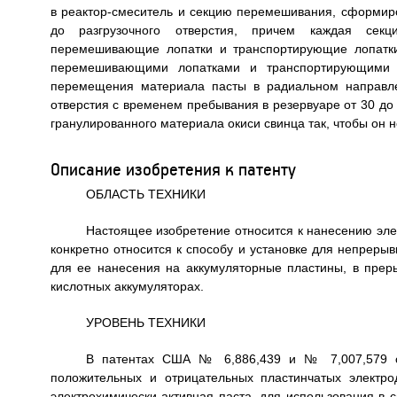
в реактор-смеситель и секцию перемешивания, сформир
до разгрузочного отверстия, причем каждая секц
перемешивающие лопатки и транспортирующие лопатки,
перемешивающими лопатками и транспортирующими 
перемещения материала пасты в радиальном направле
отверстия с временем пребывания в резервуаре от 30 до
гранулированного материала окиси свинца так, чтобы он 
Описание изобретения к патенту
ОБЛАСТЬ ТЕХНИКИ
Настоящее изобретение относится к нанесению эле
конкретно относится к способу и установке для непреры
для ее нанесения на аккумуляторные пластины, в прер
кислотных аккумуляторах.
УРОВЕНЬ ТЕХНИКИ
В патентах США № 6,886,439 и № 7,007,579 оп
положительных и отрицательных пластинчатых электро
электрохимически активная паста, для использования в 