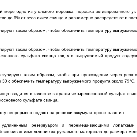
й мере одно из угольного порошка, порошка активированного угл
тве до 6% от веса окиси свинца и равномерно распределяют в паст
гулируют таким образом, чтобы обеспечить температуру выгружаемо
гулируют таким образом, чтобы обеспечить температуру выгружаемо
сновного сульфата свинца так, что выгружаемый продукт содерж
регулируют таким образом, чтобы при прохождении через реакто
 30 с обеспечить температуру выгружаемого продукта около 79°С.
винца вводится в качестве затравки четырехосновный сульфат свин
хосновного сульфата свинца.
пасту непрерывно подают на решетки аккумуляторных пластин.
 удлиненным резервуаром и перемешивающими лопатками
беспечивая измельчение загружаемого материала до размера мен