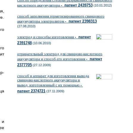
способ определения степени разряженности свинцового
кислотного аккумулятора
- патент 2439753
(10.01.2012)
я,
способ заполнения герметизированного свинцового
е.
аккумулятора электролитом
- патент 2398313
(27.08.2010)
го
электрод и способы изготовления
- патент
2391748
(10.06.2010)
го
ит
отрицательный электрод для свинцово-кислотного
аккумулятора и способ его изготовления
- патент
2377705
(27.12.2009)
р-
способ и аппарат для изготовления вывода
свинцово-кислотного аккумулятора и
вывод, изготовленный с их помощью
-
ца
патент 2374721
(27.11.2009)
 и
ее