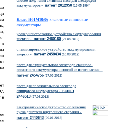
способ получения активных масс для электродов
аккумуляторов
- патент 2012950
(15.05.1994)
се
ца
ми
Класс H01M10/06
кислотные свинцовые
аккумуляторы
ь;
и,
усовершенствованное устройство аккумулирования
е-
энергии
- патент 2460180
(27.08.2012)
 к
ры
оптимизированное устройство аккумулирования
энергии
- патент 2458434
(10.08.2012)
ия
ют
паста для отрицательного электрода свинцово-
же
кислотного аккумулятора и способ ее изготовления
-
патент 2454756
(27.06.2012)
ет
паста для положительного электрода
свинцового аккумулятора
- патент
С,
2446513
 в
(27.03.2012)
электролитическое устройство облегчения
пуска двигателя внутреннего сгорания
-
ве
патент 2440643
(20.01.2012)
ее