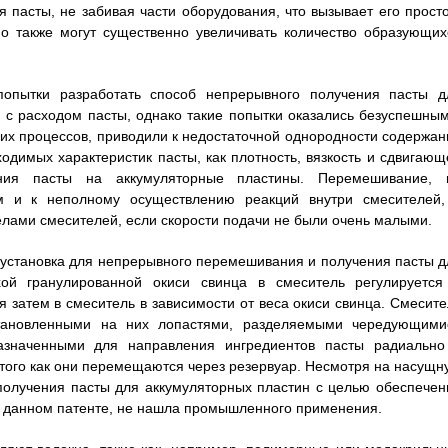
пасты, не забивая части оборудования, что вызывает его просто
о также могут существенно увеличивать количество образующих
опытки разработать способ непрерывного получения пасты д
и с расходом пасты, однако такие попытки оказались безуспешным
х процессов, приводили к недостаточной однородности содержан
одимых характеристик пасты, как плотность, вязкость и сдвигающ
ния пасты на аккумуляторные пластины. Перемешивание, 
м и к неполному осуществлению реакций внутри смесителей,
делами смесителей, если скорости подачи не были очень малыми.
 установка для непрерывного перемешивания и получения пасты д
хой гранулированной окиси свинца в смеситель регулируется
 затем в смеситель в зависимости от веса окиси свинца. Смесите
тановленными на них лопастями, разделяемыми чередующими
азначенными для направления ингредиентов пасты радиально
того как они перемещаются через резервуар. Несмотря на насущн
получения пасты для аккумуляторных пластин с целью обеспечен
 в данном патенте, не нашла промышленного применения.