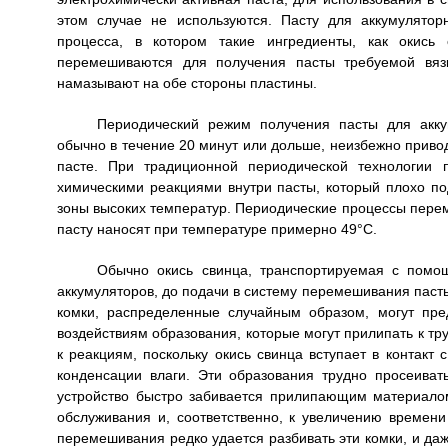
этом случае не используются. Пасту для аккумулято
процесса, в котором такие ингредиенты, как окись
перемешиваются для получения пасты требуемой вязк
намазывают на обе стороны пластины.
Периодический режим получения пасты для акку
обычно в течение 20 минут или дольше, неизбежно привод
пасте. При традиционной периодической технологии 
химическими реакциями внутри пасты, который плохо по
зоны высоких температур. Периодические процессы пере
пасту наносят при температуре примерно 49°C.
Обычно окись свинца, транспортируемая с помо
аккумуляторов, до подачи в систему перемешивания пасты 
комки, распределенные случайным образом, могут пр
воздействиям образования, которые могут прилипать к тр
к реакциям, поскольку окись свинца вступает в контакт 
конденсации влаги. Эти образования трудно просеиват
устройство быстро забивается прилипающим материалом
обслуживания и, соответственно, к увеличению времен
перемешивания редко удается разбивать эти комки, и даж