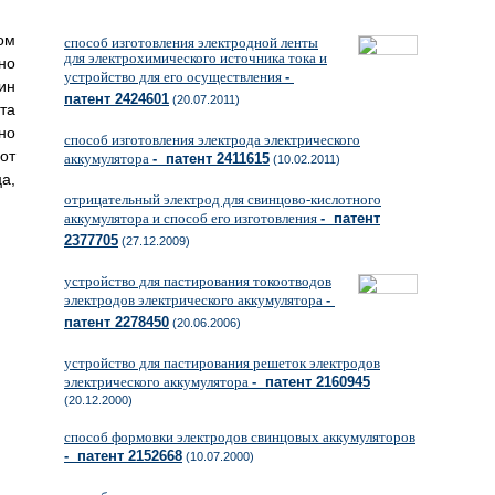
ом
способ изготовления электродной ленты
для электрохимического источника тока и
но
устройство для его осуществления
-
ин
патент 2424601
(20.07.2011)
та
но
способ изготовления электрода электрического
от
аккумулятора
- патент 2411615
(10.02.2011)
а,
отрицательный электрод для свинцово-кислотного
аккумулятора и способ его изготовления
- патент
2377705
(27.12.2009)
устройство для пастирования токоотводов
электродов электрического аккумулятора
-
патент 2278450
(20.06.2006)
устройство для пастирования решеток электродов
электрического аккумулятора
- патент 2160945
(20.12.2000)
способ формовки электродов свинцовых аккумуляторов
- патент 2152668
(10.07.2000)