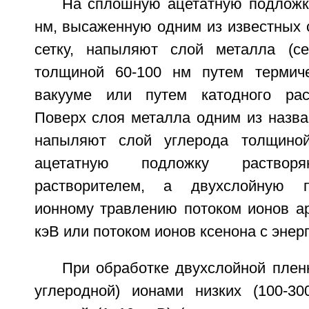
На сплошную ацетатную подложк
нм, высаженную одним из известных 
сетку, напыляют слой металла (се
толщиной 60-100 нм путем термиче
вакууме или путем катодного ра
Поверх слоя металла одним из назв
напыляют слой углерода толщино
ацетатную подложку растворя
растворителем, а двухслойную п
ионному травлению потоком ионов ар
кэВ или потоком ионов ксенона с энерг
При обработке двухслойной плен
углеродной) ионами низких (100-3