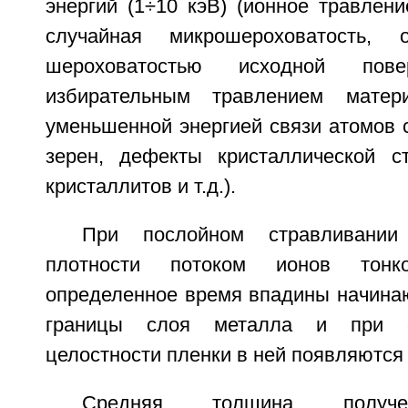
энергий (1÷10 кэВ) (ионное травлени
случайная микрошероховатость, 
шероховатостью исходной пов
избирательным травлением мате
уменьшенной энергией связи атомов 
зерен, дефекты кристаллической с
кристаллитов и т.д.).
При послойном стравливани
плотности потоком ионов тонк
определенное время впадины начинаю
границы слоя металла и при с
целостности пленки в ней появляются
Средняя толщина получе