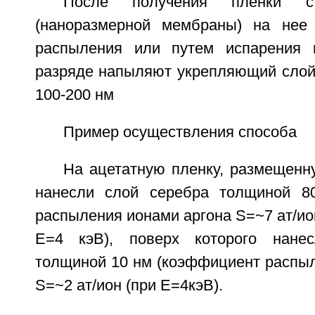
После получения пленки с 
(наноразмерной мембраны) на нее 
распыления или путем испарения 
разряде напыляют укрепляющий слой
100-200 нм
Пример осуществления способа
На ацетатную пленку, размещенн
нанесли слой серебра толщиной 8
распыления ионами аргона S=~7 ат/ион
Е=4 кэВ), поверх которого нане
толщиной 10 нм (коэффициент распыл
S=~2 ат/ион (при Е=4кэВ).