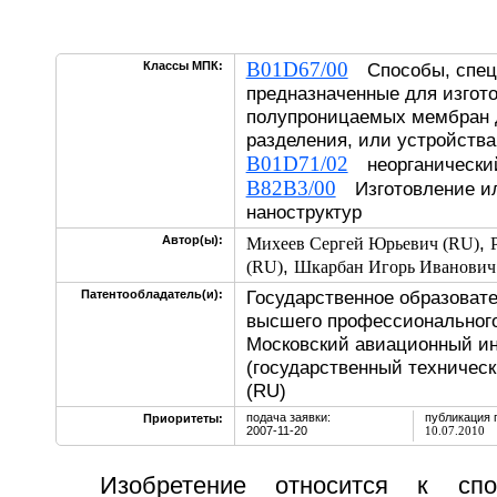
B01D67/00
Классы МПК:
Способы, спец
предназначенные для изгот
полупроницаемых мембран 
разделения, или устройства
B01D71/02
неорганически
B82B3/00
Изготовление ил
наноструктур
,
Автор(ы):
Михеев Сергей Юрьевич (RU)
,
(RU)
Шкарбан Игорь Иванович
Государственное образоват
Патентообладатель(и):
высшего профессионального
Московский авиационный ин
(государственный техническ
(RU)
подача заявки:
публикация 
Приоритеты:
2007-11-20
10.07.2010
Изобретение относится к спо