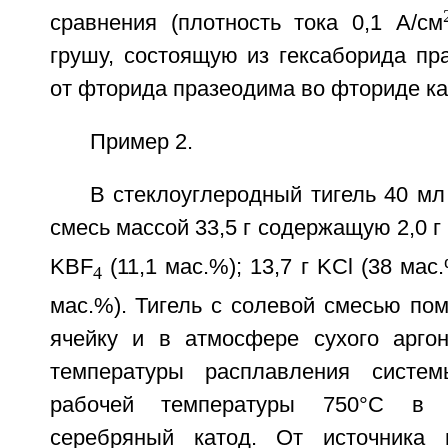
сравнения (плотность тока 0,1 А/см
грушу, состоящую из гексаборида пр
от фторида празеодима во фториде ка
Пример 2.
В стеклоуглеродный тигель 40 м
смесь массой 33,5 г содержащую 2,0 г 
KBF
(11,1 мас.%); 13,7 г KCl (38 мас.
4
мас.%). Тигель с солевой смесью по
ячейку и в атмосфере сухого арго
температуры расплавления систе
рабочей температуры 750°С в 
серебряный катод. От источника