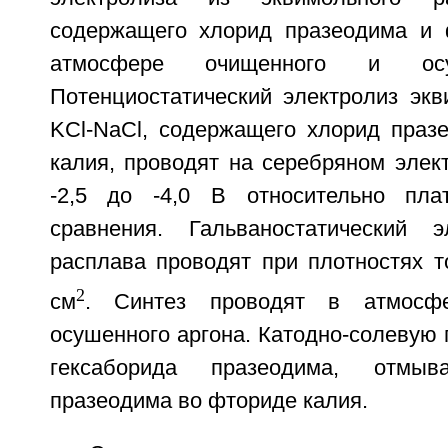
содержащего хлорид празеодима и 
атмосфере очищенного и осу
Потенциостатический электролиз экв
KCl-NaCl, содержащего хлорид праз
калия, проводят на серебряном элек
-2,5 до -4,0 В относительно плат
сравнения. Гальваностатический 
расплава проводят при плотностях то
2
см
. Синтез проводят в атмосф
осушенного аргона. Катодно-солевую 
гексаборида празеодима, отмы
празеодима во фториде калия.