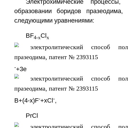
Электрохимические процессы,
образовании боридов празеодима, 
следующими уравнениями:
BF
Cl
4-x
x
-
+3е
-
-
В+(4-x)F
+xCl
,
PrCl
6