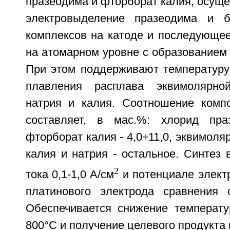
празеодима и фторборат калия, осущ
электровыделение празеодима и 
комплексов на катоде и последующее
на атомарном уровне с образованием
При этом поддерживают температур
плавления расплава эквимолярно
натрия и калия. Соотношение комп
составляет, в мас.%: хлорид праз
фторборат калия - 4,0÷11,0, эквимоля
калия и натрия - остальное. Синтез 
2
тока 0,1-1,0 А/см
и потенциале элект
платинового электрода сравнения 
Обеспечивается снижение температу
800°С и получение целевого продукта 