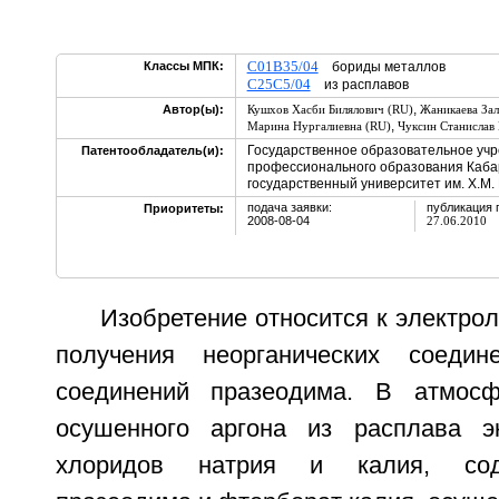
C01B35/04
Классы МПК:
бориды металлов
C25C5/04
из расплавов
,
Автор(ы):
Кушхов Хасби Билялович (RU)
Жаникаева Зал
,
Марина Нургалиевна (RU)
Чуксин Станислав
Государственное образовательное уч
Патентообладатель(и):
профессионального образования Каба
государственный университет им. Х.М.
подача заявки:
публикация 
Приоритеты:
2008-08-04
27.06.2010
Изобретение относится к электро
получения неорганических соедин
соединений празеодима. В атмос
осушенного аргона из расплава э
хлоридов натрия и калия, сод