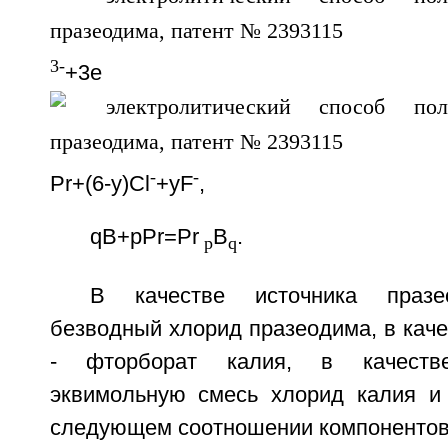
3-
+3е
-
-
Pr+(6-у)Cl
+yF
,
qB+pPr=Pr
B
.
p
q
В качестве источника празе
безводный хлорид празеодима, в каче
- фторборат калия, в качеств
эквимольную смесь хлорид калия и
следующем соотношении компонентов