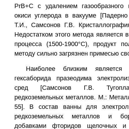
PrB+С с удалением газообразного 
окиси углерода в вакууме [Падерно
Т.И., Самсонов Г.В. Кристаллография,
Недостатком этого метода является 
процесса (1500-1900°С), продукт п
методу сильно загрязнен примесью св
Наиболее близким является 
гексаборида празеодима электроли
сред [Самсонов Г.В. Тугопла
редкоземельных металлов. М.: Металлу
55]. В состав ванны для электрол
редкоземельных металлов и бо
добавками фторидов щелочных и 