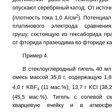
опускают серебряный катод. От источн
2
(плотность тока 1,0 А/см
). Потенциал
платинового электрода сравнения
грушу, состоящую из гексаборида пр
от фторида празеодима во фториде ка
Пример 4.
В стеклоуглеродный тигель 40 м
смесь массой 35,8 г, содержащую 1,8
4,0 г KBF
(11 мас.%); 13,7 г KCl (38,
4
(45,5 мас.%). Тигель с солевой 
кварцевую ячейку и в атмосфе