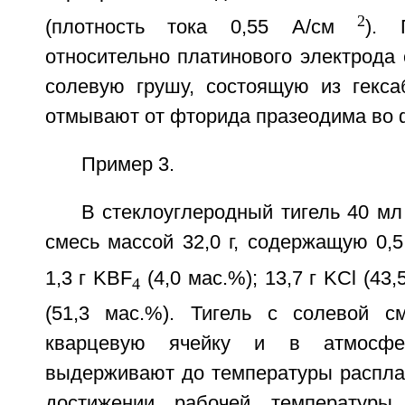
2
(плотность тока 0,55 А/см
). 
относительно платинового электрода 
солевую грушу, состоящую из гекса
отмывают от фторида празеодима во 
Пример 3.
В стеклоуглеродный тигель 40 м
смесь массой 32,0 г, содержащую 0,5
1,3 г KBF
(4,0 мас.%); 13,7 г KCl (43,
4
(51,3 мас.%). Тигель с солевой 
кварцевую ячейку и в атмосфе
выдерживают до температуры распла
достижении рабочей температуры