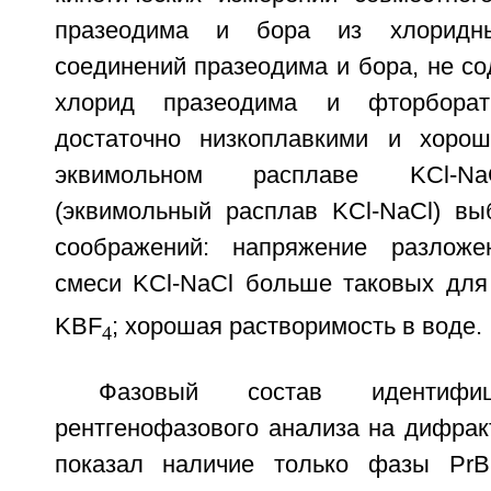
празеодима и бора из хлоридн
соединений празеодима и бора, не с
хлорид празеодима и фторбора
достаточно низкоплавкими и хоро
эквимольном расплаве KCl-NaC
(эквимольный расплав KCl-NaCl) в
соображений: напряжение разложе
смеси KCl-NaCl больше таковых для
KBF
; хорошая растворимость в воде.
4
Фазовый состав идентифи
рентгенофазового анализа на дифрак
показал наличие только фазы PrB