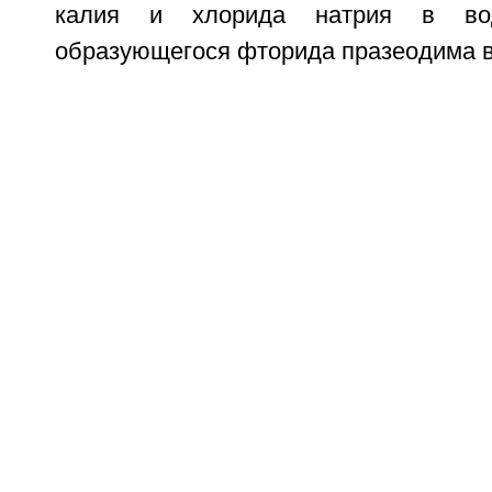
калия и хлорида натрия в вод
образующегося фторида празеодима в