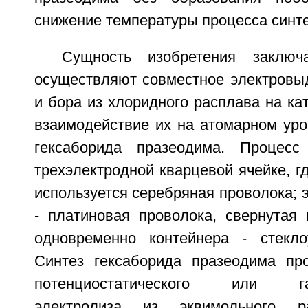
снижение температуры процесса синте
Сущность изобретения заключ
осуществляют совместное электровы
и бора из хлоридного расплава на к
взаимодействие их на атомарном уро
гексаборида празеодима. Процесс
трехэлектродной кварцевой ячейке, гд
используется серебряная проволока; 
- платиновая проволока, свернутая 
одновременно контейнера - стекло
Синтез гексаборида празеодима пр
потенциостатического или галь
электролиза из эквимольного ра