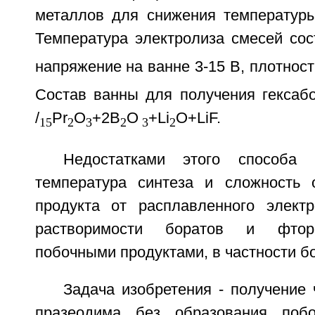
металлов для снижения температуры
Температура электролиза смесей сос
напряжение на ванне 3-15 В, плотность
Состав ванны для получения гексаб
/
Pr
O
+2B
O
+Li
O+LiF.
15
2
3
2
3
2
Недостатками этого способа 
температура синтеза и сложность 
продукта от расплавленного электр
растворимости боратов и фтори
побочными продуктами, в частности б
Задача изобретения - получение 
празеодима без образования поб