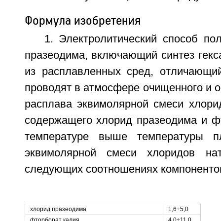
Формула изобретения
1. Электролитический способ по
празеодима, включающий синтез гекс
из расплавленных сред, отличающий
проводят в атмосфере очищенного и о
расплава эквимолярной смеси хлорид
содержащего хлорид празеодима и фт
температуре выше температуры п
эквимолярной смеси хлоридов на
следующих соотношениях компонентов
хлорид празеодима
1,6÷5,0
фторборат калия
4,0÷11,0