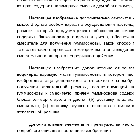
которая содержит полимерную смесь и другой эластомер,
Настоящее изобретение дополнительно относится к
выше. В одном особом варианте осуществления настояще
резинки, который предусматривает обеспечение смес
содержит блоксополимер стирола и диена; обеспечен
смесителе для получения гуммиосновы. Такой способ 
технологического процесса, в котором все этапы введен
смесительного аппарата непрерывного действия.
Настоящее изобретение дополнительно относитс
водонерастворимую часть гуммиосновы, в которой ча
изобретение еще дополнительно относится к способу 
получения жевательной резинки, соответствующий н
гуммиосновы к смесителю, причем гуммиоснова содерж
блоксополимер стирола и диена; (b) доставку пласти
смесителю; (d) доставку вкусового вещества к смеси
жевательной резинки.
Дополнительные элементы и преимущества настоя
подробного описания настоящего изобретения.