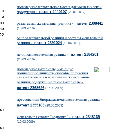
полимерные жевательные массы для косметической
 к
продукции
- патент 2440107
(20.01.2012)
 и
вы
разлагаемая жевательная резинка
- патент 2398441
ри
(10.09.2010)
22
основа жевательной резинки и составы жевательной
резинки
- патент 2391024
(10.06.2010)
нелипкая жевательная резинка
- патент 2384201
(20.03.2010)
полимерные материалы, имеющие
пониженную липкость, способы получения
этих материалов и композиции жевательной
резинки, содержащие такие материалы
-
патент 2368626
(27.09.2009)
прессованная биоразлагаемая жевательная резинка
-
патент 2355183
(20.05.2009)
от
жевательная смолка "кедровка"
- патент 2348165
(10.03.2009)
от