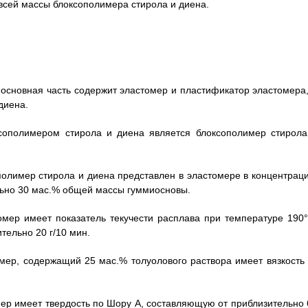
всей массы блоксополимера стирола и диена.
 основная часть содержит эластомер и пластификатор эластомера,
диена.
ксополимером стирола и диена является блоксополимер стирола
ополимер стирола и диена представлен в эластомере в концентраци
льно 30 мас.% общей массы гуммиосновы.
томер имеет показатель текучести расплава при температуре 190°
тельно 20 г/10 мин.
омер, содержащий 25 мас.% толуолового раствора имеет вязкость 
омер имеет твердость по Шору А, составляющую от приблизительно 