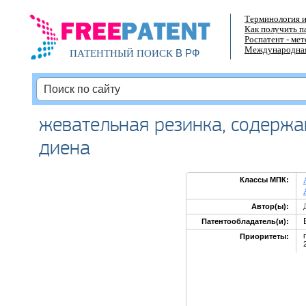
Терминология и
Как получить п
Роспатент - ме
Международная
В РФ
ПАТЕНТНЫЙ ПОИСК
жевательная резинка, содерж
диена
Классы МПК:
Автор(ы):
Патентообладатель(и):
Приоритеты: