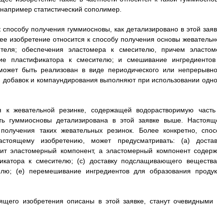
 например статистический сополимер.
 способу получения гуммиосновы, как детализировано в этой заяв
е изобретение относится к способу получения основы жевательн
ителя; обеспечения эластомера к смесителю, причем эластом
ие пластификатора к смесителю; и смешивание ингредиентов
может быть реализован в виде периодического или непрерывно
ия добавок и компаундирования выполняют при использовании одно
я к жевательной резинке, содержащей водорастворимую часть
сть гуммиосновы детализирована в этой заявке выше. Настоящ
получения таких жевательных резинок. Более конкретно, спос
астоящему изобретению, может предусматривать: (а) достав
ит эластомерный компонент, а эластомерный компонент содерж
фикатора к смесителю; (с) доставку подслащивающего вещества
телю; (е) перемешивание ингредиентов для образования продук
щего изобретения описаны в этой заявке, станут очевидными 