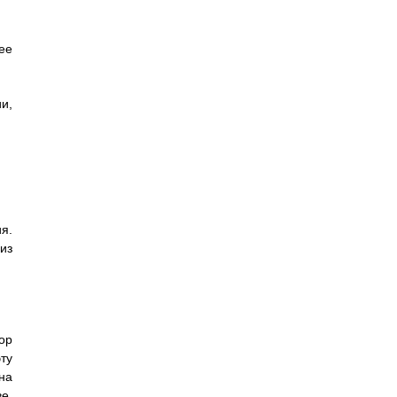
ее
и,
я.
из
ор
ту
на
е,