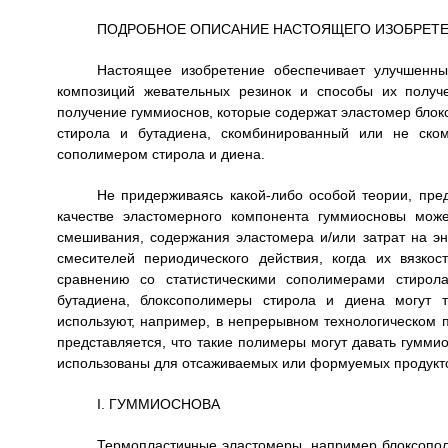
ПОДРОБНОЕ ОПИСАНИЕ НАСТОЯЩЕГО ИЗОБРЕТ
Настоящее изобретение обеспечивает улучшенны
композиций жевательных резинок и способы их получ
получение гуммиоснов, которые содержат эластомер блок
стирола и бутадиена, скомбинированный или не ском
сополимером стирола и диена.
Не придерживаясь какой-либо особой теории, пред
качестве эластомерного компонента гуммиосновы мож
смешивания, содержания эластомера и/или затрат на эн
смесителей периодического действия, когда их вязко
сравнению со статистическими сополимерами стирол
бутадиена, блоксополимеры стирола и диена могут т
используют, например, в непрерывном технологическом 
представляется, что такие полимеры могут давать гумми
использованы для отсаживаемых или формуемых продукто
I. ГУММИОСНОВА
Термопластичные эластомеры, например блоксопол