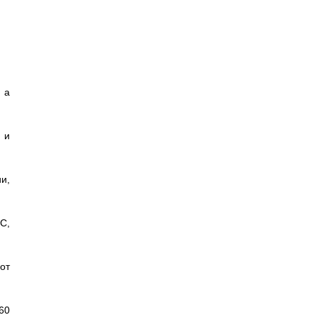
 а
 и
и,
С,
от
60