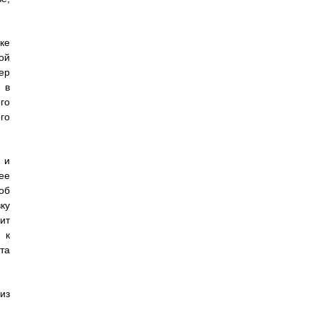
ке
ой
ер
 в
го
го
 и
ее
об
ку
ит
 к
та
из