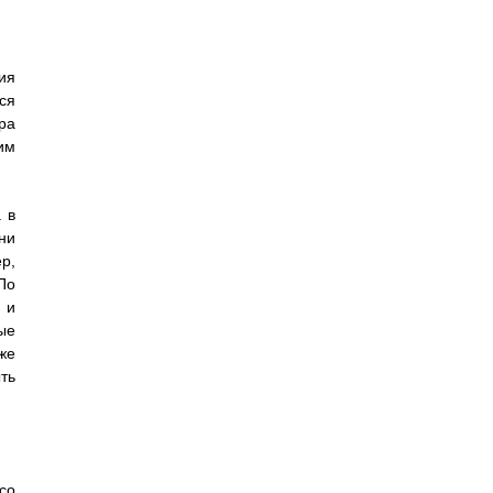
ия
ся
ра
им
 в
ни
р,
По
 и
ые
же
ть
со