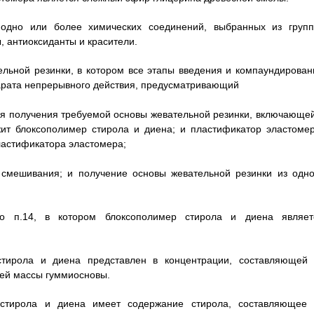
одно или более химических соединений, выбранных из групп
, антиоксиданты и красители.
льной резинки, в котором все этапы введения и компаундирован
арата непрерывного действия, предусматривающий
для получения требуемой основы жевательной резинки, включающей
жит блоксополимер стирола и диена; и пластификатор эластомер
ластификатора эластомера;
 смешивания; и получение основы жевательной резинки из одно
о п.14, в котором блоксополимер стирола и диена являет
стирола и диена представлен в концентрации, составляющей 
щей массы гуммиосновы.
 стирола и диена имеет содержание стирола, составляющее 