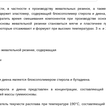
и, в частности к производству жевательных резинок, а также
одержит эластомер, содержащий блоксополимер стирола и диена,
кратить время смешивания компонентов при производстве осно
основы жевательной резинки становиться мягче и пластичнее п
которые отсаживают и формуют при высоких температурах. 3 н. и 
в жевательной резинке, содержащая
и
 и диена является блоксополимером стирола и бутадиена.
тирола и диена представлен в концентрации, составляющей 
щей массы гуммиосновы.
затель текучести расплава при температуре 190°С, составляющий 