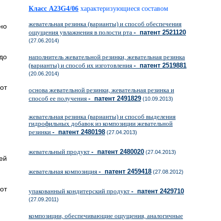
Класс A23G4/06
характеризующиеся составом
жевательная резинка (варианты) и способ обеспечения
но
ощущения увлажнения в полости рта
- патент 2521120
(27.06.2014)
до
наполнитель жевательной резинки, жевательная резинка
(варианты) и способ их изготовления
- патент 2519881
(20.06.2014)
от
основа жевательной резинки, жевательная резинка и
способ ее получения
- патент 2491829
(10.09.2013)
жевательная резинка (варианты) и способ выделения
гидрофильных добавок из композиции жевательной
резинки
- патент 2480198
(27.04.2013)
жевательный продукт
- патент 2480020
(27.04.2013)
ей
жевательная композиция
- патент 2459418
(27.08.2012)
от
упакованный кондитерский продукт
- патент 2429710
(27.09.2011)
композиции, обеспечивающие ощущения, аналогичные