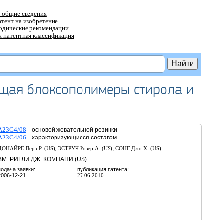
 общие сведения
атент на изобретение
тодические рекомендации
 патентная классификация
ащая блоксополимеры стирола и
A23G4/08
основой жевательной резинки
A23G4/06
характеризующиеся составом
,
,
ДОНАЙРЕ Перэ Р. (US)
ЭСТРУЧ Розер А. (US)
СОНГ Джо Х. (US)
ВМ. РИГЛИ ДЖ. КОМПАНИ (US)
подача заявки:
публикация патента:
2006-12-21
27.06.2010