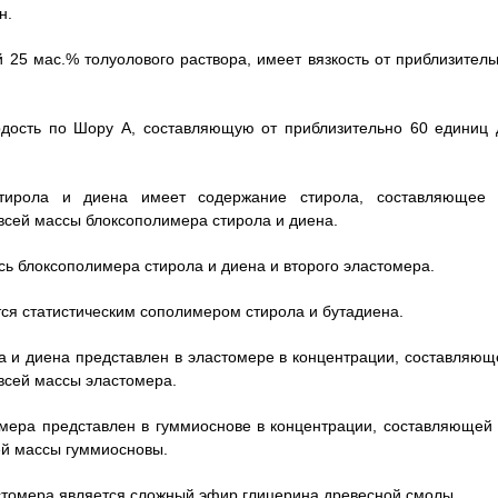
н.
й 25 мас.% толуолового раствора, имеет вязкость от приблизитель
ердость по Шору А, составляющую от приблизительно 60 единиц 
стирола и диена имеет содержание стирола, составляющее 
всей массы блоксополимера стирола и диена.
есь блоксополимера стирола и диена и второго эластомера.
ется статистическим сополимером стирола и бутадиена.
ла и диена представлен в эластомере в концентрации, составляющ
всей массы эластомера.
томера представлен в гуммиоснове в концентрации, составляющей 
ей массы гуммиосновы.
астомера является сложный эфир глицерина древесной смолы.