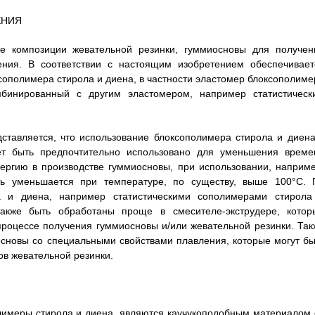
ЕНИЯ
е композиции жевательной резинки, гуммиосновы для получен
ения. В соответствии с настоящим изобретением обеспечивает
сополимера стирола и диена, в частности эластомер блоксополиме
бинированный с другим эластомером, например статистическ
ставляется, что использование блоксополимера стирола и диена
ет быть предпочтительно использовано для уменьшения време
ергию в производстве гуммиосновы, при использовании, наприме
сть уменьшается при температуре, по существу, выше 100°С. 
а и диена, например статистическими сополимерами стирола
акже быть обработаны проще в смесителе-экструдере, котор
процессе получения гуммиосновы и/или жевательной резинки. Так
основы со специальными свойствами плавления, которые могут бы
в жевательной резинки.
имеры стирола и диена, являются каучукоподобным материалом 