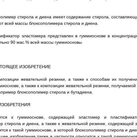
сополимер стирола и диена имеет содержание стирола, составляющ
от всей массы блоксополимера стирола и диена.
тификатор эластомера представлен в гуммиоснове в концентраци
льно 90 мас.% всей массы гуммиосновы.
СТОЯЩЕЕ ИЗОБРЕТЕНИЕ
мпозиции жевательной резинки, а также к способам их получени
миоснове, а также к композиции жевательной резинки, получаемой 
апример блоксополимер стирола и бутадиена.
ИЗОБРЕТЕНИЯ
сится к гуммиоснове, содержащей эластомер и пластификат
р стирола и диена, а также к жевательной резинке, содержащей э
ится к такой гуммиоснове, в которой блоксополимер стирола и дие
ее изобретение также в частности относится к такой гуммиоснов