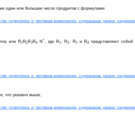
ие один или большее число продуктов с формулами
+
алла или R
R
R
R
N
, где R
, R
, R
и R
представляют собой 
1
2
3
4
1
2
3
4
е, что указано выше,