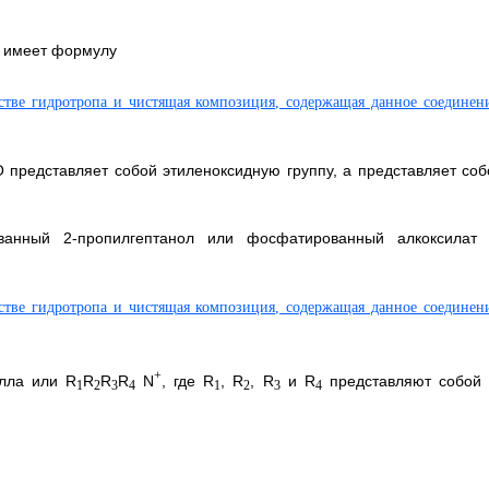
 имеет формулу
 представляет собой этиленоксидную группу, а представляет соб
анный 2-пропилгептанол или фосфатированный алкоксилат 
+
алла или R
R
R
R
N
, где R
, R
, R
и R
представляют собой 
1
2
3
4
1
2
3
4