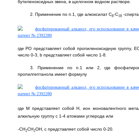
бутиленоксидных звена, в щелочном водном растворе.
2. Применение по п.1, где алкоксилат C
-C
-спирта
8
18
где РО представляет собой пропиленоксидную группу, ЕО
число 0-3, b представляет собой число 1-8.
3. Применение по п.1 или 2, где фосфатиров
пропилгептанола имеет формулу
где М представляет собой Н, ион моновалентного мет
алкильную группу с 1-4 атомами углерода или
-СН
СН
ОН, с представляет собой число 0-20.
2
2