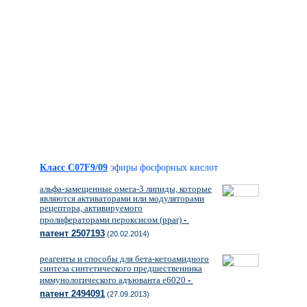
Класс C07F9/09
эфиры фосфорных кислот
альфа-замещенные омега-3 липиды, которые
являются активаторами или модуляторами
рецептора, активируемого
пролифераторами пероксисом (ppar)
-
патент 2507193
(20.02.2014)
реагенты и способы для бета-кетоамидного
синтеза синтетического предшественника
иммунологического адъюванта е6020
-
патент 2494091
(27.09.2013)