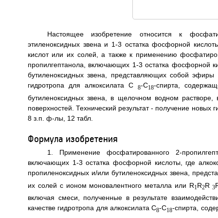
Настоящее изобретение относится к фосфати
этиленоксидных звена и 1-3 остатка фосфорной кисл
кислот или их солей, а также к применению фосфатиро
пропилгептанола, включающих 1-3 остатка фосфорной ки
бутиленоксидных звена, представляющих собой эфиры
гидротропа для алкоксилата C
-C
-спирта, содержащ
8
18
бутиленоксидных звена, в щелочном водном растворе,
поверхностей. Технический результат - получение новых г
8 з.п. ф-лы, 12 табл.
Формула изобретения
1. Применение фосфатированного 2-пропилгепт
включающих 1-3 остатка фосфорной кислоты, где алкокс
пропиленоксидных и/или бутиленоксидных звена, пред
их солей с ионом моновалентного металла или R
R
R
1
2
3
включая смеси, полученные в результате взаимодейств
качестве гидротропа для алкоксилата С
-С
-спирта, сод
8
18