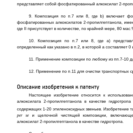
представляет собой фосфатированный алкоксилат 2-проп
9. Композиция по п.7 или 8, где b) включает ф
фосфатированных алкоксилатов 2-пропилгептанола, имеющи
где II присутствует в количестве, по крайней мере, 80 мас
10. Композиция по п.7 или 8, где а) представл
определенный как указано в п.2, в которой а составляет 0 
11. Применение композиции по любому из пп.7-10 
12. Применение по п.11 для очистки транспортных 
Описание изобретения к патенту
Настоящее изобретение относится к использова
алкоксилата 2-пропилгептанола в качестве гидротроп
содержащих 1-20 этиленоксидных звеньев. Изобретение т
и щелочной чистящей композиции, включающе
per se
алкоксилат 2-пропилгептанола в качестве гидротропа.