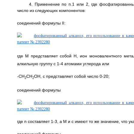
4. Применение по п.1 или 2, где фосфатированны
число из следующих компонентов:
соединений формулы II:
где М представляет собой Н, ион моновалентного мет
алкильную группу с 1-4 атомами углерода или
-СН
СН
ОН, с представляет собой число 0-20;
2
2
соединений формулы
где n составляет 1-3, а М и с имеют то же значение, что у