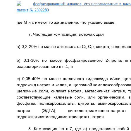
где М и с имеют то же значение, что указано выше.
7. Чистящая композиция, включающая
a) 0,2-20% по массе алкоксилата C
-C
-спирта, содержащ
8
18
b) 0,1-30% по массе фосфатированного 2-пропилгепт
охарактеризованного в п.1, и
с) 0,05-40% по массе щелочного гидроксида и/или щел
гидроксид натрия и калия, а щелочной комплексообразов
щелочные соли, силикат натрия, метасиликат натрия,
соответствующие калиевые соли, или органическим, 
фосфаты, поликарбоксилаты, цитраты, аминокарбоксила
натрия (ЭДТА), диэтилентриаминпентаацета
гидроксиэтилэтилендиаминтриацетат натрия.
8. Композиция по п.7, где а) представляет собой