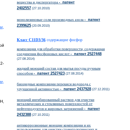
вещества и диспергатора
- патент
2402557
(27.10.2010)
монолизиновые соли производных азола
- патент
2399625
(20.09.2010)
Класс C11D3/36
содержащие фосфор
ой
композиция для обработки поверхности, содержащая
соединения фосфоновых кислот
- патент 2527448
(27.08.2014)
2-
жидкий моющий состав для мытья посуды ручным
способом
- патент 2527423
(27.08.2014)
биоцидные композиции перекиси водорода с
улучшенной активностью
- патент 2437928
(27.12.2011)
моющий ингибированный раствор для очистки
Н,
металлических и стеклянных поверхностей от
нефтепродуктов и жировых загрязнений
- патент
2432388
(27.10.2011)
антикоррозионные моющие композиции и их
использование для очистки стоматологических и