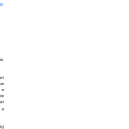
а,
ет
ые
 и
ие
ат
 и
b)