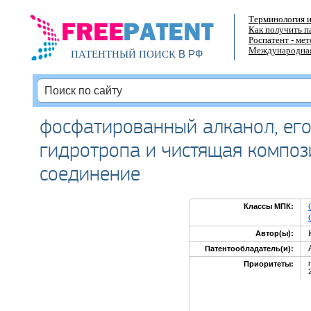
Терминология и
Как получить п
Роспатент - ме
Международная
В РФ
ПАТЕНТНЫЙ ПОИСК
фосфатированный алканол, его
гидротропа и чистящая компо
соединение
Классы МПК:
Автор(ы):
Патентообладатель(и):
Приоритеты: