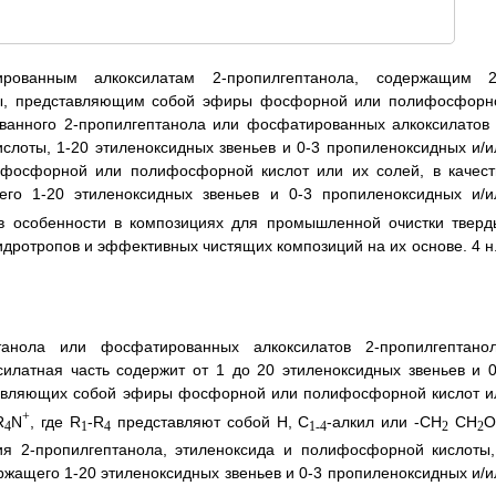
рованным алкоксилатам 2-пропилгептанола, содержащим 2
оты, представляющим собой эфиры фосфорной или полифосфорн
ванного 2-пропилгептанола или фосфатированных алкоксилатов 
слоты, 1-20 этиленоксидных звеньев и 0-3 пропиленоксидных и/и
 фосфорной или полифосфорной кислот или их солей, в качест
его 1-20 этиленоксидных звеньев и 0-3 пропиленоксидных и/и
 в особенности в композициях для промышленной очистки тверд
идротропов и эффективных чистящих композиций на их основе. 4 н.
анола или фосфатированных алкоксилатов 2-пропилгептанол
илатная часть содержит от 1 до 20 этиленоксидных звеньев и 0
ставляющих собой эфиры фосфорной или полифосфорной кислот и
+
R
N
, где R
-R
представляют собой Н, С
-алкил или -СН
СН
О
4
1
4
1-4
2
2
ия 2-пропилгептанола, этиленоксида и полифосфорной кислоты,
ержащего 1-20 этиленоксидных звеньев и 0-3 пропиленоксидных и/и