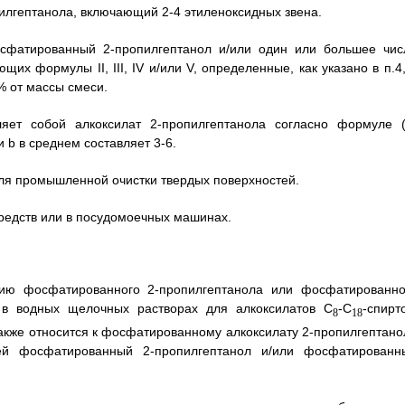
илгептанола, включающий 2-4 этиленоксидных звена.
осфатированный 2-пропилгептанол и/или один или большее чис
х формулы II, III, IV и/или V, определенные, как указано в п.4,
.% от массы смеси.
яет собой алкоксилат 2-пропилгептанола согласно формуле (I
и b в среднем составляет 3-6.
для промышленной очистки твердых поверхностей.
средств или в посудомоечных машинах.
нию фосфатированного 2-пропилгептанола или фосфатированно
а в водных щелочных растворах для алкоксилатов C
-C
-спирт
8
18
акже относится к фосфатированному алкоксилату 2-пропилгептано
й фосфатированный 2-пропилгептанол и/или фосфатированн