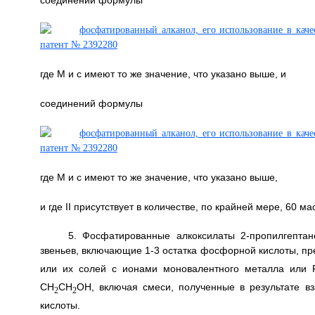
соединений формулы
где М и с имеют то же значение, что указано выше, и
соединений формулы
где М и с имеют то же значение, что указано выше,
и где II присутствует в количестве, по крайней мере, 60 м
5. Фосфатированные алкоксилаты 2-пропилгептано
звеньев, включающие 1-3 остатка фосфорной кислоты, 
или их солей с ионами моновалентного металла или 
CH
CH
OH, включая смеси, полученные в результате в
2
2
кислоты.