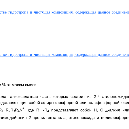
ас.% от массы смеси.
ла, алкоксилатная часть которых состоит из 2-4 этиленоксидн
представляющие собой эфиры фосфорной или полифосфорной кисл
+
R
R
R
R
N
, где R
-R
представляют собой Н, C
-алкил или
1
2
3
4
1
4
1-4
заимодействия 2-пропилгептанола, этиленоксида и полифосфорн