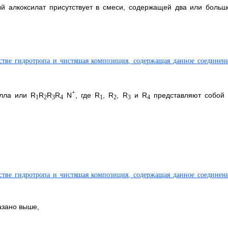
й алкоксилат присутствует в смеси, содержащей два или больш
+
алла или R
R
R
R
N
, где R
, R
, R
и R
представляют собой 
1
2
3
4
1
2
3
4
казано выше,