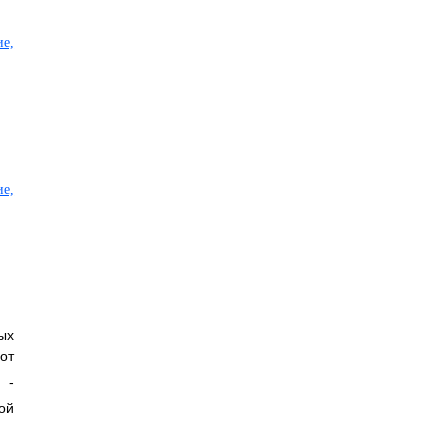
ых
от
 -
ой