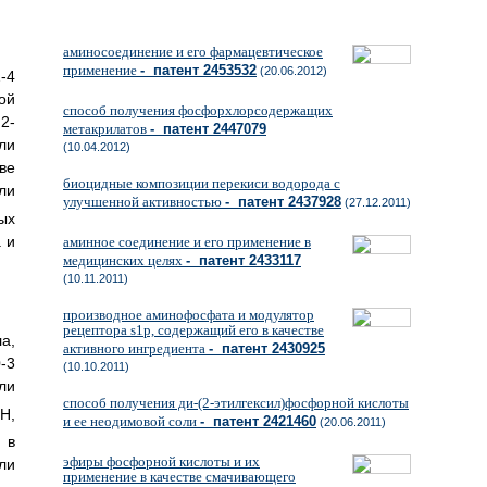
аминосоединение и его фармацевтическое
применение
- патент 2453532
(20.06.2012)
-4
ой
способ получения фосфорхлорсодержащих
2-
метакрилатов
- патент 2447079
ли
(10.04.2012)
ве
биоцидные композиции перекиси водорода с
ли
улучшенной активностью
- патент 2437928
(27.12.2011)
ых
 и
аминное соединение и его применение в
медицинских целях
- патент 2433117
(10.11.2011)
производное аминофосфата и модулятор
рецептора s1p, содержащий его в качестве
а,
активного ингредиента
- патент 2430925
-3
(10.10.2011)
ли
способ получения ди-(2-этилгексил)фосфорной кислоты
Н,
и ее неодимовой соли
- патент 2421460
(20.06.2011)
 в
эфиры фосфорной кислоты и их
ли
применение в качестве смачивающего