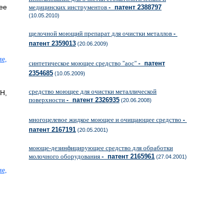
ее
медицинских инструментов
- патент 2388797
(10.05.2010)
щелочной моющий препарат для очистки металлов
-
патент 2359013
(20.06.2009)
синтетическое моющее средство "аос"
- патент
2354685
(10.05.2009)
средство моющее для очистки металлической
Н,
поверхности
- патент 2326935
(20.06.2008)
многоцелевое жидкое моющее и очищающее средство
-
патент 2167191
(20.05.2001)
моюще-дезинфицирующее средство для обработки
молочного оборудования
- патент 2165961
(27.04.2001)