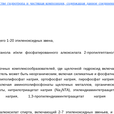
его 1-20 этиленоксидных звена,
анола и/или фосфатированного алкоксилата 2-пропилгептанол
очных комплексообразователей, где щелочной гидроксид включа
атель может быть неорганическим, включая силикатные и фосфатн
 триполифосфат натрия, ортофосфат натрия, пирофосфат натрия
включая аминополифосфонаты щелочных металлов, органическ
ты, нитрилотриацетат натрия (Na
NTA), этилендиаминтетраацет
3
т натрия, 1,3-пропилендиаминтетраацетат натрия
 алкоксилат спирта, включающий 2-7 этиленоксидных звеньев, и 