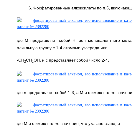
6. Фосфатированные алкоксилаты по п.5, включающ
где М представляет собой Н, ион моновалентного мет
алкильную группу с 1-4 атомами углерода или
-СН
СН
ОН, и с представляет собой число 2-4,
2
2
где n представляет собой 1-3, а М и с имеют то же значени
где М и с имеют то же значение, что указано выше, и