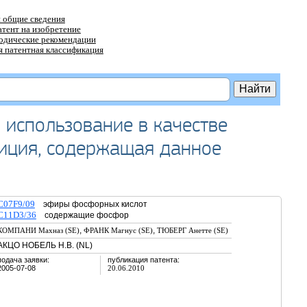
 общие сведения
атент на изобретение
тодические рекомендации
 патентная классификация
 использование в качестве
зиция, содержащая данное
C07F9/09
эфиры фосфорных кислот
C11D3/36
содержащие фосфор
,
,
КОМПАНИ Махназ (SE)
ФРАНК Магнус (SE)
ТЮБЕРГ Анетте (SE)
АКЦО НОБЕЛЬ Н.В. (NL)
подача заявки:
публикация патента:
2005-07-08
20.06.2010