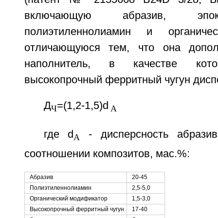
включающую абразив, эпок
полиэтиленнолиамин и органичес
отличающуюся тем, что она допол
наполнитель, в качестве кото
высокопрочный ферритный чугун дисп
Д
=(1,2-1,5)d
Ч
A
где d
- дисперсность абрази
A
соотношении композитов, мас.%:
Абразив
20-45
Полиэтиленнолиамин
2,5-5,0
Органический модификатор
1,5-3,0
Высокопрочный ферритный чугун
17-40