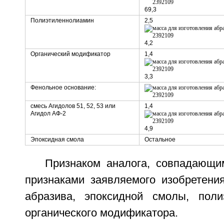
69,3
Полиэтиленнолиамин
2,5
4,2
Органический модификатор
1,4
3,3
Фенольное основание:
смесь Агидолов 51, 52, 53 или
1,4
Агидол АФ-2
4,9
Эпоксидная смола
Остальное
Признаком аналога, совпадающ
признаками заявляемого изобретения
абразива, эпоксидной смолы, поли
органического модификатора.