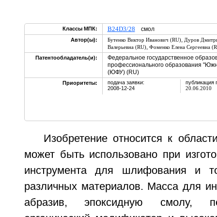
B24D3/28
Классы МПК:
смол
,
Автор(ы):
Бутенко Виктор Иванович (RU)
Дуров Дмитри
,
Валерьевна (RU)
Фоменко Елена Сергеевна (
Федеральное государственное образо
Патентообладатель(и):
профессионального образования "Юж
(ЮФУ) (RU)
подача заявки:
публикация 
Приоритеты:
2008-12-24
20.06.2010
Изобретение относится к област
может быть использовано при изгото
инструмента для шлифования и т
различных материалов. Масса для ин
абразив, эпоксидную смолу, пол