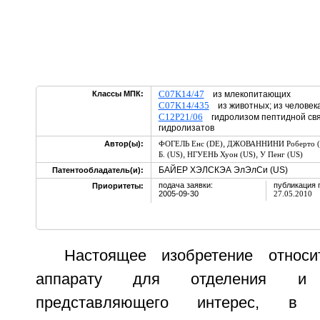
C07K14/47
Классы МПК:
из млекопитающих
C07K14/435
из животных; из человек
C12P21/06
гидролизом пептидной свя
гидролизатов
,
Автор(ы):
ФОГЕЛЬ Енс (DE)
ДЖОВАННИНИ Роберто (
,
,
Б. (US)
НГУЕНЬ Хуон (US)
У Пенг (US)
БАЙЕР ХЭЛСКЭА ЭлЭлСи (US)
Патентообладатель(и):
подача заявки:
публикация 
Приоритеты:
2005-09-30
27.05.2010
Настоящее изобретение относ
аппарату для отделения и 
представляющего интерес, в 