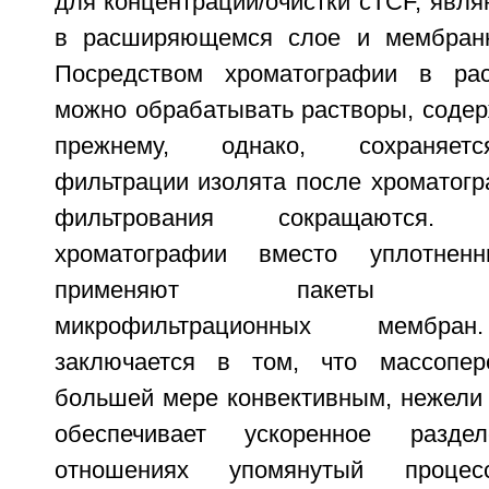
для концентрации/очистки cTCF, явл
в расширяющемся слое и мембранн
Посредством хроматографии в ра
можно обрабатывать растворы, содер
прежнему, однако, сохраняетс
фильтрации изолята после хроматогр
фильтрования сокращаются
хроматографии вместо уплотне
применяют пакеты моди
микрофильтрационных мембра
заключается в том, что массопер
большей мере конвективным, нежели
обеспечивает ускоренное разд
отношениях упомянутый процес