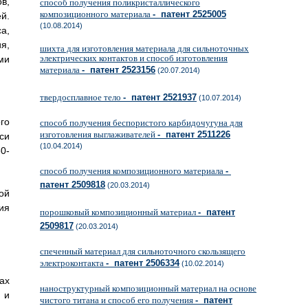
в,
способ получения поликристаллического
композиционного материала
- патент 2525005
й.
(10.08.2014)
а,
я,
шихта для изготовления материала для сильноточных
электрических контактов и способ изготовления
ми
материала
- патент 2523156
(20.07.2014)
твердосплавное тело
- патент 2521937
(10.07.2014)
го
способ получения беспористого карбидочугуна для
изготовления выглаживателей
- патент 2511226
си
(10.04.2014)
0-
способ получения композиционного материала
-
патент 2509818
(20.03.2014)
ой
ия
порошковый композиционный материал
- патент
2509817
(20.03.2014)
спеченный материал для сильноточного скользящего
электроконтакта
- патент 2506334
(10.02.2014)
ах
наноструктурный композиционный материал на основе
 и
чистого титана и способ его получения
- патент