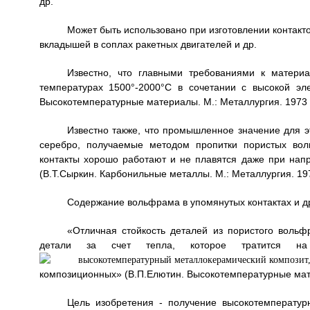
др.
Может быть использовано при изготовлении контакт
вкладышей в соплах ракетных двигателей и др.
Известно, что главными требованиями к матери
температурах 1500°-2000°С в сочетании с высокой эле
Высокотемпературные материалы. М.: Металлургия. 1973 г.
Известно также, что промышленное значение для 
серебро, получаемые методом пропитки пористых во
контакты хорошо работают и не плавятся даже при напр
(В.Т.Сыркин. Карбонильные металлы. М.: Металлургия. 1978
Содержание вольфрама в упомянутых контактах и др
«Отличная стойкость деталей из пористого воль
детали за счет тепла, которое тратится н
композиционных» (В.П.Елютин. Высокотемпературные матер
Цель изобретения - получение высокотемператур