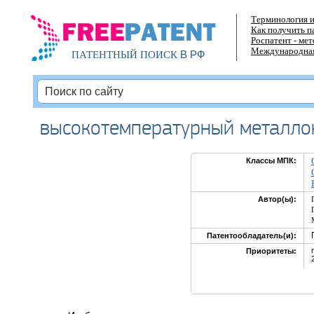
Терминология и
Как получить п
Роспатент - ме
Международная
В РФ
ПАТЕНТНЫЙ ПОИСК
высокотемпературный металло
Классы МПК:
Автор(ы):
Патентообладатель(и):
Приоритеты: