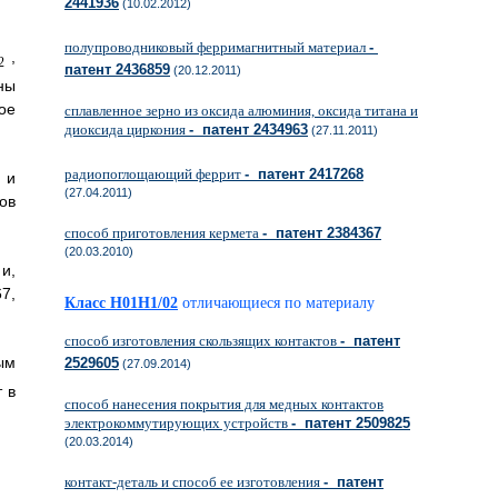
2441936
(10.02.2012)
полупроводниковый ферримагнитный материал
-
,
2
патент 2436859
(20.12.2011)
ны
ое
сплавленное зерно из оксида алюминия, оксида титана и
диоксида циркония
- патент 2434963
(27.11.2011)
радиопоглощающий феррит
- патент 2417268
 и
(27.04.2011)
ов
способ приготовления кермета
- патент 2384367
(20.03.2010)
и,
7,
Класс H01H1/02
отличающиеся по материалу
способ изготовления скользящих контактов
- патент
ым
2529605
(27.09.2014)
 в
способ нанесения покрытия для медных контактов
электрокоммутирующих устройств
- патент 2509825
(20.03.2014)
контакт-деталь и способ ее изготовления
- патент