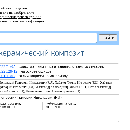
 общие сведения
атент на изобретение
тодические рекомендации
 патентная классификация
керамический композит
C22C1/05
смеси металлического порошка с неметаллическим
C22C29/12
на основе оксидов
H01H1/02
отличающиеся по материалу
,
,
Поповский Григорий Николаевич (RU)
Хабалов Темир Игоревич (RU)
Хабалов
,
,
Григорий Игоревич (RU)
Александров Владимир Ильич (RU)
Титов Александр
,
Михайлович (RU)
Недосекина Нина Александровна (RU)
Поповский Григорий Николаевич (RU)
подача заявки:
публикация патента:
2008-04-07
20.05.2010