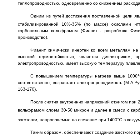
теплопроводностью, одновременно со снижением расхода 
Одним из путей достижения поставленной цели яв
стабилизированной 10%-35% (по массе) окислами итт
карбонильным вольфрамом (Фианит - разработка Физи
производство).
Фианит химически инертен ко всем металлам на 
высокой термостойкостью, является диэлектриком, 
электропроводностью, имеет высокую температуру плавле
С повышением температуры нагрева выше 1000°С
соответственно, возрастает электропроводимость (М.А.Руб
163-170).
После снятия внутренних напряжений отжигом при 
вольфрамом слоем 30-50 микрон и далее в смеси с кар
заготовки, направляемые на спекание при 1400°С в вакуу
Таким образом, обеспечивают создание жесткого по