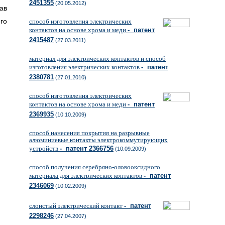
2451355
(20.05.2012)
ав
го
способ изготовления электрических
контактов на основе хрома и меди
- патент
2415487
(27.03.2011)
материал для электрических контактов и способ
изготовления электрических контактов
- патент
2380781
(27.01.2010)
способ изготовления электрических
контактов на основе хрома и меди
- патент
2369935
(10.10.2009)
способ нанесения покрытия на разрывные
алюминиевые контакты электрокоммутирующих
устройств
- патент 2366756
(10.09.2009)
способ получения серебряно-оловооксидного
материала для электрических контактов
- патент
2346069
(10.02.2009)
слоистый электрический контакт
- патент
2298246
(27.04.2007)