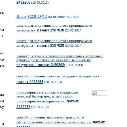
2492256
(10.09.2013)
ч,
Класс C22C29/12
на основе оксидов
шихта для получения пористого проницаемого
ри
материала
- патент 2507030
(20.02.2014)
н.
шихта для получения пористого проницаемого
материала
- патент 2507029
(20.02.2014)
м-
наноструктуры, состоящие из вентильных металлов и
ие
субоксидов вентильных металлов, и способ их
получения
- патент 2493939
ер
(27.09.2013)
способ получения сложных оксидных материалов
-
патент 2492963
(20.09.2013)
пирохлорные материалы и создающее
ем
тепловой барьер покрытие с этими
ра
пирохлорными материалами
- патент
су
2454477
(27.06.2012)
способ получения высокотемпературного
сверхпроводника в системе медь-оксид меди
- патент
 и