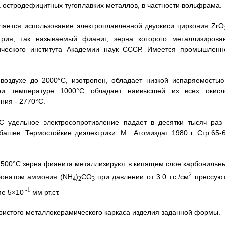
остродефицитных тугоплавких металлов, в частности вольфрама.
ляется использование электроплавленной двуокиси циркония ZrO
рия, так называемый фианит, зерна которого металлизирова
ческого института Академии наук СССР. Имеется промышленн
воздухе до 2000°С, изотропен, обладает низкой испаряемостью
при температуре 1000°С обладает наивысшей из всех окисл
ния - 2770°С.
 удельное электросопротивление падает в десятки тысяч раз 
ашев. Термостойкие диэлектрики. М.: Атомиздат. 1980 г. Стр.65-6
2500°С зерна фианита металлизируют в кипящем слое карбонильн
2
бонатом аммония (NH
)
CO
при давлении от 3.0 т.с./см
прессуют
4
2
3
-1
ме 5×10
мм рт.ст.
ристого металлокерамического каркаса изделия заданной формы.