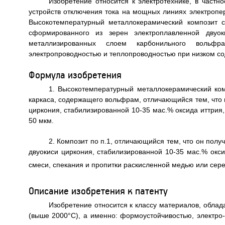
Изобретение относится к электротехнике, в частн
устройств отключения тока на мощных линиях электропер
Высокотемпературный металлокерамический композит с
сформированного из зерен электроплавленной двуок
металлизированных слоем карбонильного вольф
электропроводностью и теплопроводностью при низком со
Формула изобретения
1. Высокотемпературный металлокерамический ком
каркаса, содержащего вольфрам, отличающийся тем, что 
циркония, стабилизированной 10-35 мас.% оксида иттри
50 мкм.
2. Композит по п.1, отличающийся тем, что он по
двуокиси циркония, стабилизированной 10-35 мас.% окс
смеси, спекания и пропитки раскисленной медью или сере
Описание изобретения к патенту
Изобретение относится к классу материалов, обла
(выше 2000°С), а именно: формоустойчивостью, электро-