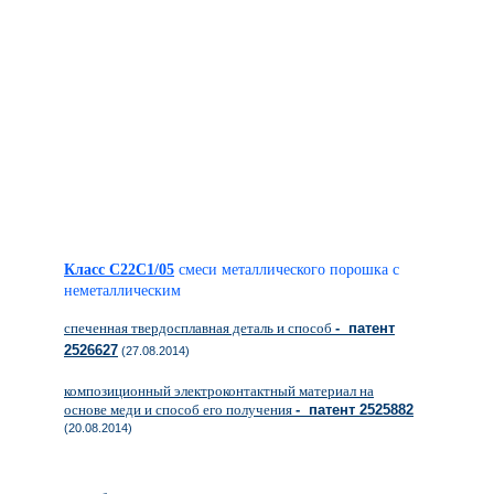
Класс C22C1/05
смеси металлического порошка с
неметаллическим
спеченная твердосплавная деталь и способ
- патент
2526627
(27.08.2014)
композиционный электроконтактный материал на
основе меди и способ его получения
- патент 2525882
(20.08.2014)