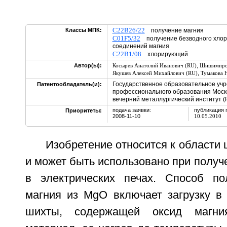
C22B26/22
Классы МПК:
получение магния
C01F5/32
получение безводного хлор
соединений магния
C22B1/08
хлорирующий
,
Автор(ы):
Косырев Анатолий Иванович (RU)
Шишимиров
,
Якушев Алексей Михайлович (RU)
Тумакова 
Государственное образовательное уч
Патентообладатель(и):
профессионального образования Моск
вечерний металлургический институт (
подача заявки:
публикация 
Приоритеты:
2008-11-10
10.05.2010
Изобретение относится к области 
и может быть использовано при получ
в электрических печах. Способ по
магния из MgO включает загрузку в 
шихты, содержащей оксид магни