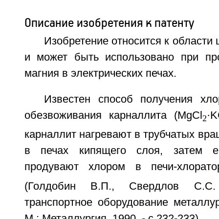
Описание изобретения к патенту
Изобретение относится к области 
и может быть использовано при пр
магния в электрических печах.
Известен способ получения хл
обезвоживания карналлита (MgCl
·K
2
карналлит нагревают в трубчатых вр
в печах кипящего слоя, затем е
продувают хлором в печи-хлорато
(Голдобин В.П., Свердлов С.С
транспортное оборудование металлур
М.: Металлургия, 1990. - с.232-233).