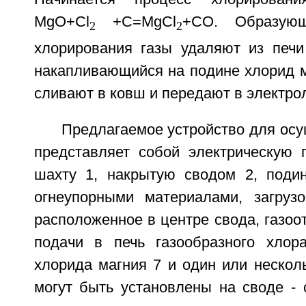
MgO+Cl
+С=MgCl
+СО. Образую
2
2
хлорирования газы удаляют из печи 
накапливающийся на подине хлорид м
сливают в ковш и передают в электро
Предлагаемое устройство для ос
представляет собой электрическую п
шахту 1, накрытую сводом 2, поди
огнеупорными материалами, загрузо
расположенное в центре свода, газоо
подачи в печь газообразного хлор
хлорида магния 7 и один или нескол
могут быть установлены на своде - 